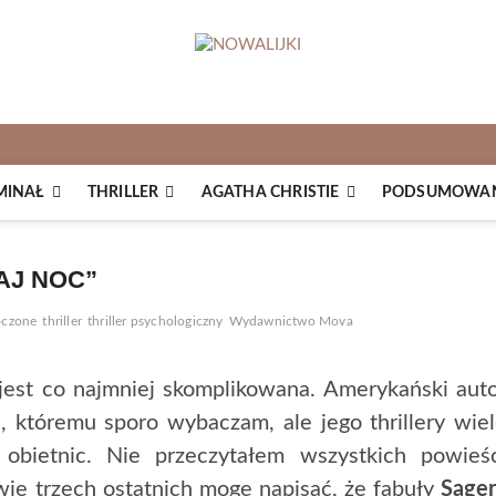
MINAŁ
THRILLER
AGATHA CHRISTIE
PODSUMOWANI
AJ NOC”
oczone
thriller
thriller psychologiczny
Wydawnictwo Mova
jest co najmniej skomplikowana. Amerykański aut
 któremu sporo wybaczam, ale jego thrillery wie
 obietnic. Nie przeczytałem wszystkich powieś
ie trzech ostatnich mogę napisać, że fabuły
Sager