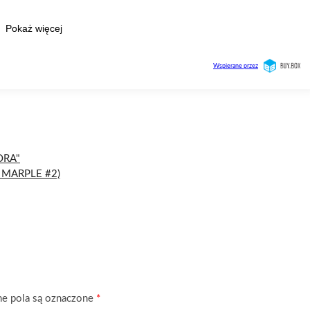
ORA"
 MARPLE #2)
 pola są oznaczone
*