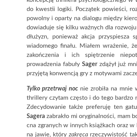
koncepcją thrillera psychologicznego w
do kwestii logiki. Początek powieści, ro
powolny i oparty na dialogu między kiero
dowiaduje się kilku ważnych dla rozwoju
dłużyzn, ponieważ akcja przyspiesza 
wiadomego finału. Miałem wrażenie, że
zakończenia i ich spiętrzenie niepo
prowadzenia fabuły
Sager
zdążył już mn
przyjętą konwencją gry z motywami zacze
Tylko przetrwaj noc
nie zrobiła na mnie 
thrillery czytam często i do tego bard
Zdecydowanie także preferuję ten gatu
Sagera
zabrakło mi oryginalności, mam b
cna zgranych w innych książkach oraz 
na jawie, który
zakręca
rzeczywistość tak