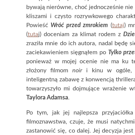
bywają nierówne, choć jednocześnie nie
kliszami i czysto rozrywkowego charakt
Powieść
Wróć przed zmrokiem
(
tutaj
) m
(
tuta
j) doceniam za klimat rodem z
Dzie
zraziła mnie do ich autora, nadal będę si
zaciekawieniem sięgnąłem po
Tylko prze
ponieważ w mojej ocenie nie ma ku t
złożony filmom
noir
i kinu w ogóle, 
inteligentną zabawę z konwencją thriller
towarzyszyło mi dojmujące wrażenie wt
Taylora Adamsa
.
Po tym, jak jej najlepsza przyjaciółk
filmoznawstwa, czuje, że musi natychmi
zastanowić się, co dalej. Jej decyzja je