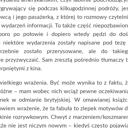
 wydaniu amerykańskim, czyli labilnie podchodząc
zgrywający się podczas kilkugodzinnej podróży, je
wcą i jego pasażerką, z której to rozmowy czyteln
 wydarzeń informacji. To także część niepozbawio
sporo po połowie i dopiero wtedy pędzi do do
 niektóre wydarzenia zostały napisane pod tezę
trzebnie zostało przerysowane, ale do takieg
ie przyzwyczaić. Sam zresztą pośrednio tłumaczy 
rpniętymi z kina.
wielkiego wrażenia. Być może wynika to z faktu, 
zo różne – mam wobec nich wciąż pewne oczekiwani
nek w odmianie brytyjskiej. W omawianej książ
owiem wrażenie, że ta fabuła to zlepek motywów 
w kinie rozrywkowym. Chwyt z marzeniem/koszmar
że nie jest niczym nowym – kiedyś często pojawi