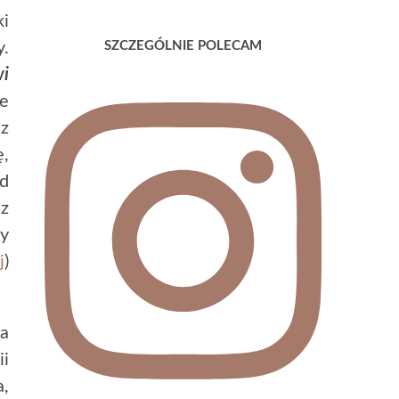
ki
y.
SZCZEGÓLNIE POLECAM
wi
ie
 z
ę,
d
z
ry
j
)
ka
ii
a,