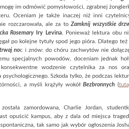
 mogę im odmówić pomysłowości, zgrabnej żongler
eru. Oceniam je także inaczej niż inni czytelnic
nie rozczarowała, ale za to
Zamknij wszystkie drz
cka Rosemary
Iry Levina
. Ponieważ lektura obu n
ęgał po kolejne tytuły spod jego pióra. Dlatego też
trwaj no
c i znów: do chóru zachwytów nie dołącz
emu specjalnych powodów, doceniam jednak hoł
konsekwentne wodzenie czytelnika za nos ora
a psychologicznego. Szkoda tylko, że podczas lektu
órności, a myśli krążyły wokół
Bezbronnych
(
tuta
a została zamordowana, Charlie Jordan, student
ast opuścić kampus, aby z dala od miejsca traged
st spontaniczna, tak samo jak wybór ogłoszenia Josh