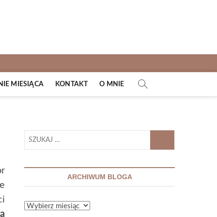
E MIESIĄCA
KONTAKT
O MNIE
SZUKAJ
…
or
ARCHIWUM BLOGA
le
ci
ARCHIWUM
a
BLOGA