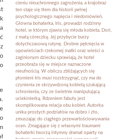
ym
st
ik
na
ść
 z
o
to
że
a.
ce
do
em
ał