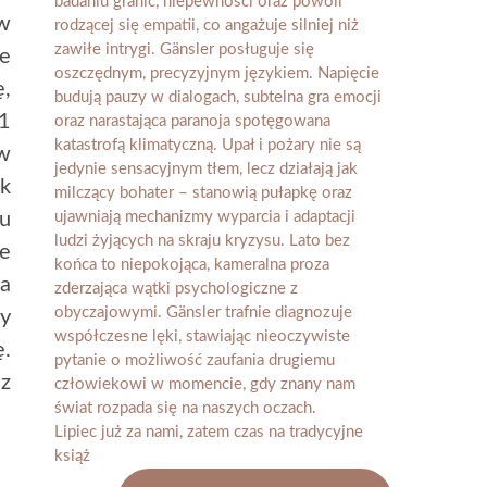
w
e
ę,
91
 w
ak
iu
je
na
ry
ę.
z
Lipiec już za nami, zatem czas na tradycyjne
książ