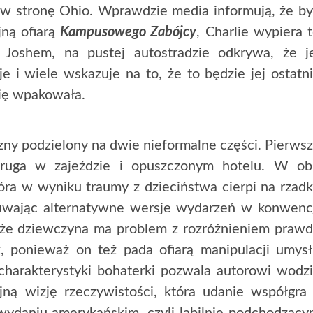
w stronę Ohio. Wprawdzie media informują, że b
ną ofiarą
Kampusowego Zabójcy
, Charlie wypiera 
Joshem, na pustej autostradzie odkrywa, że j
e i wiele wskazuje na to, że to będzie jej ostatn
się wpakowała.
czny podzielony na dwie nieformalne części. Pierws
druga w zajeździe i opuszczonym hotelu. W ob
tóra w wyniku traumy z dzieciństwa cierpi na rzad
dsuwając alternatywne wersje wydarzeń w konwenc
, że dziewczyna ma problem z rozróżnieniem praw
ik, ponieważ on też pada ofiarą manipulacji umys
charakterystyki bohaterki pozwala autorowi wodz
jną wizję rzeczywistości, która udanie współgra