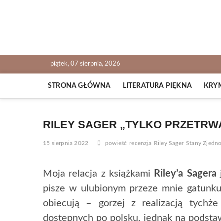
Skip
to
content
NOWALIJKI
TOMASZ RADOCHOŃSKI PISZE O KSIĄŻKACH
piątek, 07 sierpnia, 2026
STRONA GŁÓWNA
LITERATURA PIĘKNA
KRY
RILEY SAGER „TYLKO PRZETRW
15 sierpnia 2022
powieść
recenzja
Riley Sager
Stany Zjedn
Moja relacja z książkami
Riley’a
Sagera
pisze w ulubionym przeze mnie gatunku,
obiecują – gorzej z realizacją tychże
dostępnych po polsku, jednak na podstaw