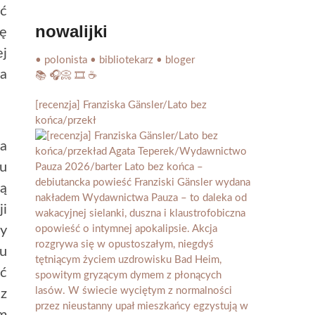
yć
nowalijki
tę
ej
• polonista • bibliotekarz • bloger
ia
📚 🎧📀 🎞️ ☕️
[recenzja] Franziska Gänsler/Lato bez
końca/przekł
za
u
ką
ji
dy
łu
ić
 z