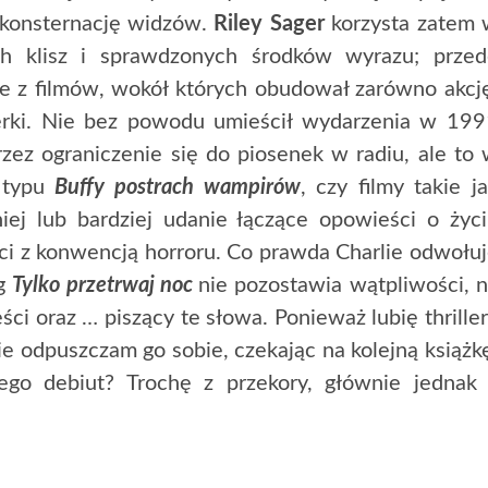
i konsternację widzów.
Riley Sager
korzysta zatem 
h klisz i sprawdzonych środków wyrazu; przed
ne z filmów, wokół których obudował zarówno akcj
terki. Nie bez powodu umieścił wydarzenia w 19
zez ograniczenie się do piosenek w radiu, ale to
e typu
Buffy postrach wampirów
, czy filmy takie j
ej lub bardziej udanie łączące opowieści o życ
ci z konwencją horroru. Co prawda Charlie odwołu
og
Tylko przetrwaj noc
nie pozostawia wątpliwości, 
ści oraz … piszący te słowa. Ponieważ lubię thrille
nie odpuszczam go sobie, czekając na kolejną książk
go debiut? Trochę z przekory, głównie jednak 