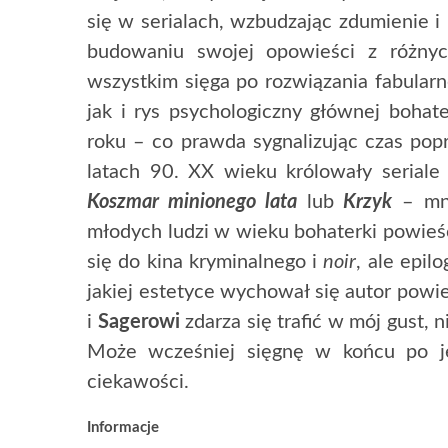
się w serialach, wzbudzając zdumienie 
budowaniu swojej opowieści z różnyc
wszystkim sięga po rozwiązania fabular
jak i rys psychologiczny głównej boha
roku – co prawda sygnalizując czas popr
latach 90. XX wieku królowały serial
Koszmar minionego lata
lub
Krzyk
– mni
młodych ludzi w wieku bohaterki powieś
się do kina kryminalnego i
noir
, ale epil
jakiej estetyce wychował się autor powie
i
Sagerowi
zdarza się trafić w mój gust, 
Może wcześniej sięgnę w końcu po je
ciekawości.
Informacje