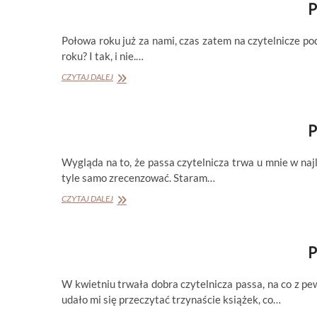
P
Połowa roku już za nami, czas zatem na czytelnicze p
roku? I tak, i nie.…
PODSUMOWANIE
CZYTAJ DALEJ
MIESIĄCA
CZERWIEC
2026
P
Wygląda na to, że passa czytelnicza trwa u mnie w naj
tyle samo zrecenzować. Staram…
PODSUMOWANIE
CZYTAJ DALEJ
MIESIĄCA
MAJ
2026
P
W kwietniu trwała dobra czytelnicza passa, na co z pe
udało mi się przeczytać trzynaście książek, co…