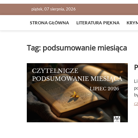
piątek, 07 sierpnia, 2026
STRONA GŁÓWNA
LITERATURA PIĘKNA
KRY
Tag:
podsumowanie miesiąca
P
L
p
b
CZ