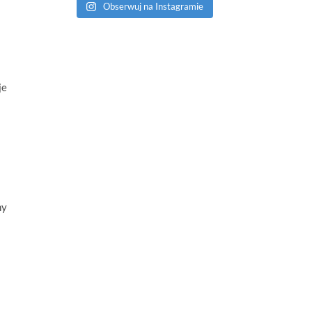
Obserwuj na Instagramie
je
ny