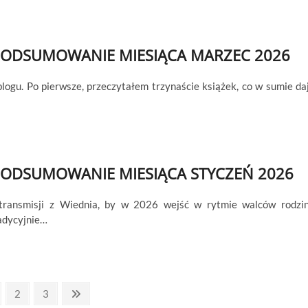
ODSUMOWANIE MIESIĄCA MARZEC 2026
ogu. Po pierwsze, przeczytałem trzynaście książek, co w sumie da
ODSUMOWANIE MIESIĄCA STYCZEŃ 2026
 transmisji z Wiednia, by w 2026 wejść w rytmie walców rodzi
radycyjnie…
ge
Page
Page
Next
2
3
page