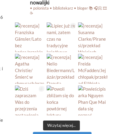
nowalijki
• polonista • bibliotekarz • bloger
📚 🎧📀 🎞️
☕️
26
 i
ie
Wczytaj więcej...