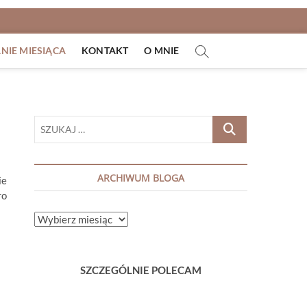
IE MIESIĄCA
KONTAKT
O MNIE
SZUKAJ
…
ARCHIWUM BLOGA
ie
ro
ARCHIWUM
BLOGA
SZCZEGÓLNIE POLECAM