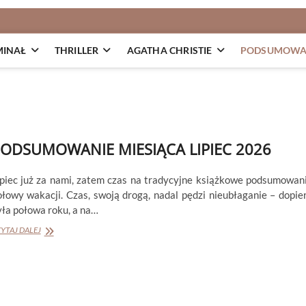
MINAŁ
THRILLER
AGATHA CHRISTIE
PODSUMOWAN
ODSUMOWANIE MIESIĄCA LIPIEC 2026
ipiec już za nami, zatem czas na tradycyjne książkowe podsumowan
ołowy wakacji. Czas, swoją drogą, nadal pędzi nieubłaganie – dopie
yła połowa roku, a na…
PODSUMOWANIE
YTAJ DALEJ
MIESIĄCA
LIPIEC
2026