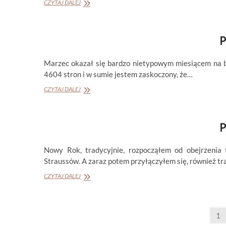
PODSUMOWANIE
CZYTAJ DALEJ
MIESIĄCA
KWIECIEŃ
2026
P
Marzec okazał się bardzo nietypowym miesiącem na bl
4604 stron i w sumie jestem zaskoczony, że…
PODSUMOWANIE
CZYTAJ DALEJ
MIESIĄCA
MARZEC
2026
P
Nowy Rok, tradycyjnie, rozpocząłem od obejrzenia
Straussów. A zaraz potem przyłączyłem się, również t
PODSUMOWANIE
CZYTAJ DALEJ
MIESIĄCA
STYCZEŃ
2026
Stronicowanie
Pa
1