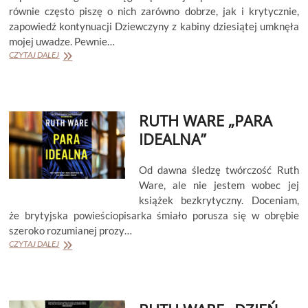
równie często piszę o nich zarówno dobrze, jak i krytycznie,
zapowiedź kontynuacji Dziewczyny z kabiny dziesiątej umknęła
mojej uwadze. Pewnie…
RUTH
CZYTAJ DALEJ
WARE
„KOBIETA
Z
POKOJU
RUTH WARE „PARA
JEDENASTEGO”
(LO
IDEALNA”
BLACKLOCK
#2)
Od dawna śledzę twórczość Ruth
Ware, ale nie jestem wobec jej
książek bezkrytyczny. Doceniam,
że brytyjska powieściopisarka śmiało porusza się w obrębie
szeroko rozumianej prozy…
RUTH
CZYTAJ DALEJ
WARE
„PARA
IDEALNA”