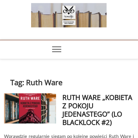
Skip
to
content
NOWALIJKI
TOMASZ RADOCHOŃSKI PISZE O KSIĄŻKACH
Tag:
Ruth Ware
RUTH WARE „KOBIETA
Z POKOJU
JEDENASTEGO” (LO
BLACKLOCK #2)
Wprawdzie regularnie sięgam po kolejne powieści Ruth Ware i