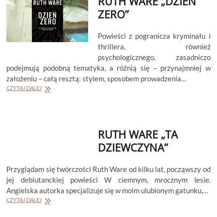
RUTH WARE „DZIEŃ
ZERO”
Powieści z pogranicza kryminału i
thrillera, również
psychologicznego, zasadniczo
podejmują podobną tematyka, a różnią się – przynajmniej w
założeniu – całą resztą: stylem, sposobem prowadzenia…
RUTH
CZYTAJ DALEJ
WARE
„DZIEŃ
ZERO”
RUTH WARE „TA
DZIEWCZYNA”
Przyglądam się twórczości Ruth Ware od kilku lat, począwszy od
jej debiutanckiej powieści W ciemnym, mrocznym lesie.
Angielska autorka specjalizuje się w moim ulubionym gatunku,…
RUTH
CZYTAJ DALEJ
WARE
„TA