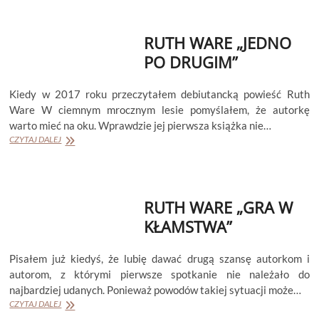
DZIEWCZYNA”
RUTH WARE „JEDNO
PO DRUGIM”
Kiedy w 2017 roku przeczytałem debiutancką powieść Ruth
Ware W ciemnym mrocznym lesie pomyślałem, że autorkę
warto mieć na oku. Wprawdzie jej pierwsza książka nie…
RUTH
CZYTAJ DALEJ
WARE
„JEDNO
PO
DRUGIM”
RUTH WARE „GRA W
KŁAMSTWA”
Pisałem już kiedyś, że lubię dawać drugą szansę autorkom i
autorom, z którymi pierwsze spotkanie nie należało do
najbardziej udanych. Ponieważ powodów takiej sytuacji może…
RUTH
CZYTAJ DALEJ
WARE