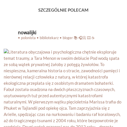
SZCZEGÓLNIE POLECAM
nowalijki
• polonista • bibliotekarz • bloger
📚 🎧📀 🎞️ ☕️