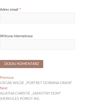
Adres email
*
Witryna internetowa
Nawigacja
Previous
Previous
post:
OSCAR WILDE „PORTRET DORIANA GRAYA”
wpisu
Next
Next
post:
AGATHA CHRISTIE „SAMOTNY DOM”
(HERKULES POIROT #6)