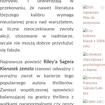
rozrywki. I utwierdzają w
przekonaniu, że nawet literatura
lżejszego kalibru wymaga
nieustannej pracy nad warsztatem,
a liczne nieoczekiwane zwroty
akcji, stosowane w nadmiarze,
wcale nie muszą dobrze przysłużyć
się fabule.
Najnowsza powieść
Riley’a Sagera
Kierunek zemsta
stanowi odważny i
wyraźny zwrot w karierze tego
popularnego autora thrillerów.
Zamiast współczesnej opowieści
balansującej na granicy thrillera z
wątkami paranormalnymi czy prozy