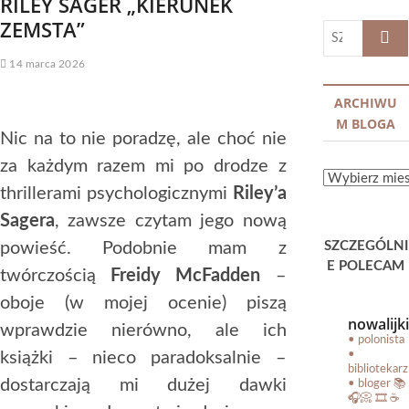
RILEY SAGER „KIERUNEK
ZEMSTA”
SZUKA
…
14 marca 2026
ARCHIWU
M BLOGA
Nic na to nie poradzę, ale choć nie
za każdym razem mi po drodze z
ARCHIWUM
thrillerami psychologicznymi
Riley’a
BLOGA
Sagera
, zawsze czytam jego nową
powieść. Podobnie mam z
SZCZEGÓLNI
E POLECAM
twórczością
Freidy McFadden
–
oboje (w mojej ocenie) piszą
nowalijki
wprawdzie nierówno, ale ich
• polonista
książki – nieco paradoksalnie –
•
bibliotekarz
dostarczają mi dużej dawki
• bloger
📚
🎧📀 🎞️ ☕️