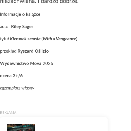
niezachwiana. I bardzo dobrze.
Informacje o książce
autor
Riley Sager
tytuł
Kierunek zemsta
(
With a Vengeance
)
przekład
Ryszard Oślizło
Wydawnictwo Mova
2026
ocena 3+/6
egzemplarz własny