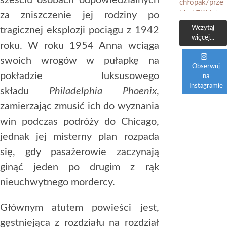
sześciu osobach odpowiedzialnych
za zniszczenie jej rodziny po
Wczytaj
tragicznej eksplozji pociągu z 1942
więcej...
roku. W roku 1954 Anna wciąga
swoich wrogów w pułapkę na
Obserwuj
pokładzie luksusowego
na
Instagramie
składu
Philadelphia Phoenix
,
zamierzając zmusić ich do wyznania
win podczas podróży do Chicago,
jednak jej misterny plan rozpada
się, gdy pasażerowie zaczynają
ginąć jeden po drugim z rąk
nieuchwytnego mordercy.
Głównym atutem powieści jest,
gęstniejąca z rozdziału na rozdział