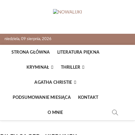
Skip
to
content
NOWALIJKI
TOMASZ RADOCHOŃSKI PISZE O KSIĄŻKACH
niedziela, 09 sierpnia, 2026
STRONA GŁÓWNA
LITERATURA PIĘKNA
KRYMINAŁ
THRILLER
AGATHA CHRISTIE
PODSUMOWANIE MIESIĄCA
KONTAKT
O MNIE