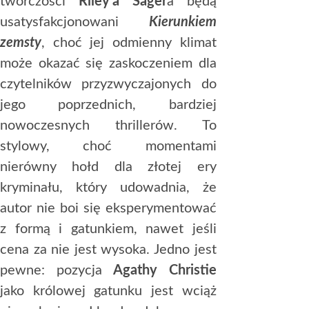
twórczości
Riley’a Sager
a będą
usatysfakcjonowani
Kierunkiem
zemsty
, choć jej odmienny klimat
może okazać się zaskoczeniem dla
czytelników przyzwyczajonych do
jego poprzednich, bardziej
nowoczesnych thrillerów. To
stylowy, choć momentami
nierówny hołd dla złotej ery
kryminału, który udowadnia, że
autor nie boi się eksperymentować
z formą i gatunkiem, nawet jeśli
cena za nie jest wysoka. Jedno jest
pewne: pozycja
Agathy Christie
jako królowej gatunku jest wciąż