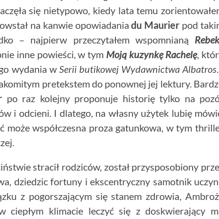
zaczęła się nietypowo, kiedy lata temu zorientował
owstał na kanwie opowiadania
du Maurier
pod taki
adko – najpierw przeczytałem wspomnianą
Rebek
pnie inne powieści, w tym
Moją kuzynkę Rachelę
, któ
wego wydania w
Serii butikowej Wydawnictwa Albatros
.
nakomitym pretekstem do ponownej jej lektury. Bard
r
po raz kolejny proponuje historię tylko na poz
ów i odcieni. I dlatego, na własny użytek lubię mówi
yć może współczesna proza gatunkowa, w tym thrill
zej.
ciństwie stracił rodziców, został przysposobiony prz
, dziedzic fortuny i ekscentryczny samotnik uczyn
iązku z pogorszającym się stanem zdrowia, Ambro
 ciepłym klimacie leczyć się z doskwierający 