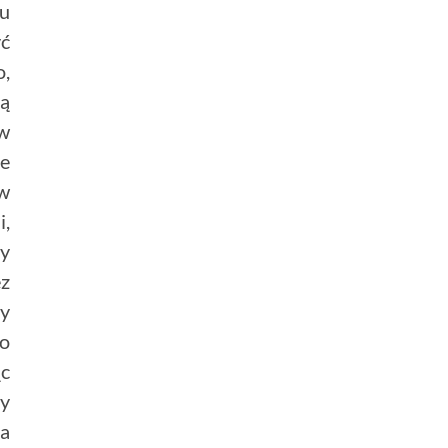
iu
yć
o,
cą
ów
ie
 w
i,
ny
ez
zy
po
ąc
zy
na