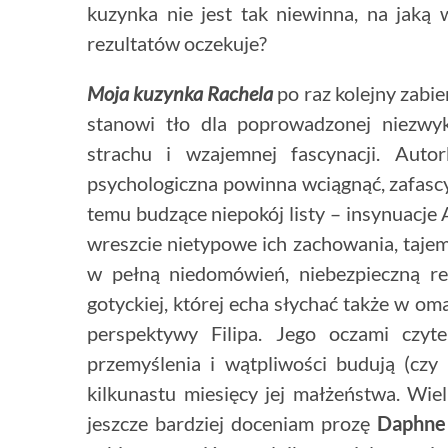
kuzynka nie jest tak niewinna, na jaką w
rezultatów oczekuje?
Moja kuzynka Rachela
po raz kolejny zabi
stanowi tło dla poprowadzonej niezwyk
strachu i wzajemnej fascynacji. Auto
psychologiczna powinna wciągnąć, zafas
temu budzące niepokój listy – insynuacj
wreszcie nietypowe ich zachowania, tajemn
w pełną niedomówień, niebezpieczną rel
gotyckiej, której echa słychać także w o
perspektywy Filipa. Jego oczami czyte
przemyślenia i wątpliwości budują (czy 
kilkunastu miesięcy jej małżeństwa. Wielu
jeszcze bardziej doceniam prozę
Daphne