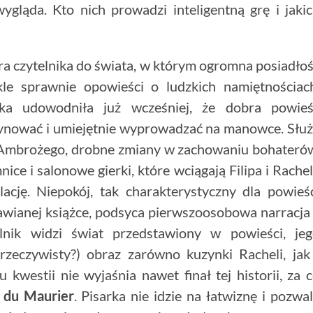
ygląda. Kto nich prowadzi inteligentną grę i jaki
era czytelnika do świata, w którym ogromna posiadło
le sprawnie opowieści o ludzkich namiętnościac
rka udowodniła już wcześniej, że dobra powie
cynować i umiejętnie wyprowadzać na manowce. Słu
e Ambrożego, drobne zmiany w zachowaniu bohateró
ice i salonowe gierki, które wciągają Filipa i Rache
ację. Niepokój, tak charakterystyczny dla powieś
mawianej książce, podsyca pierwszoosobowa narracja
lnik widzi świat przedstawiony w powieści, je
rzeczywisty?) obraz zarówno kuzynki Racheli, jak
 kwestii nie wyjaśnia nawet finał tej historii, za 
 du Maurier
. Pisarka nie idzie na łatwiznę i pozwa