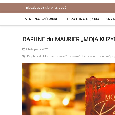
niedziela, 09 sierpnia, 2026
STRONA GŁÓWNA
LITERATURA PIĘKNA
KRY
DAPHNE du MAURIER „MOJA KUZY
4 listopada 2021
Daphne du Maurier
powieść
powieść obyczajowa
powieść ps