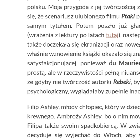
polsku. Moja przygoda z jej twórczością 
się, że scenariusz ulubionego filmu
Ptaki
p
samym tytułem. Potem poszło już gł
(wrażenia z lektury po latach
tutaj
), nastę
także doczekała się ekranizacji oraz no
właśnie wznowienie książki okazało się z
satysfakcjonującej, ponieważ
du Maurie
prostą, ale w rzeczywistości pełną niuans
że gdyby nie twórczość autorki
Rebeki
, b
psychologiczny, wyglądałaby zupełnie inac
Filip Ashley, młody chłopiec, który w dzie
krewnego. Ambroży Ashley, bo o nim mowa
Filipa także swoim spadkobiercą. W zw
decyduje się wyjechać do Włoch, aby w