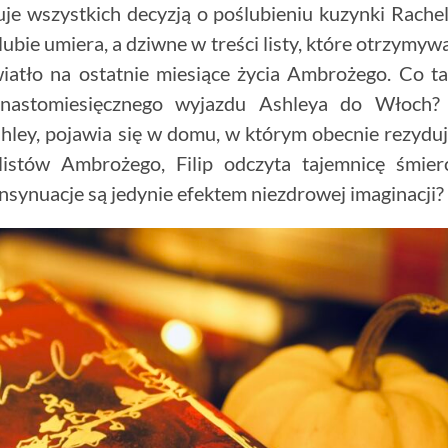
uje wszystkich decyzją o poślubieniu kuzynki Rachel
ubie umiera, a dziwne w treści listy, które otrzymyw
wiatło na ostatnie miesiące życia Ambrożego. Co t
unastomiesięcznego wyjazdu Ashleya do Włoch? 
hley, pojawia się w domu, w którym obecnie rezydu
listów Ambrożego, Filip odczyta tajemnicę śmier
nsynuacje są jedynie efektem niezdrowej imaginacji?