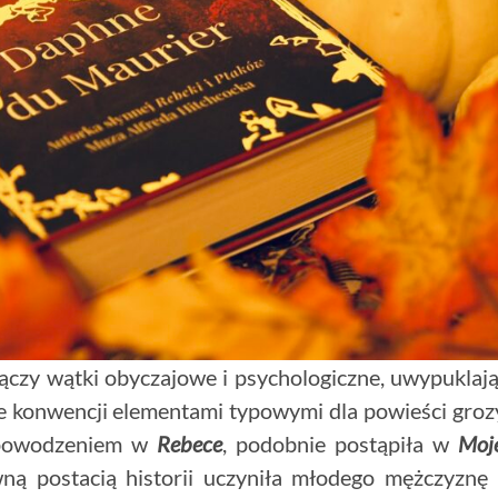
ączy wątki obyczajowe i psychologiczne, uwypuklaj
 konwencji elementami typowymi dla powieści groz
z powodzeniem w
Rebece
, podobnie postąpiła w
Moj
ną postacią historii uczyniła młodego mężczyznę