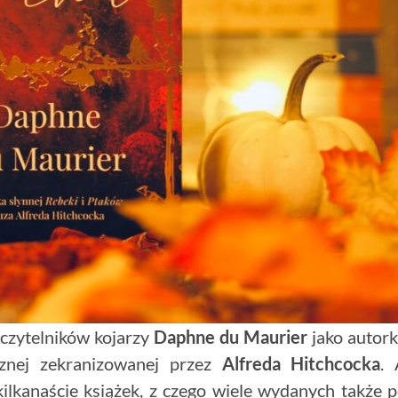
 czytelników kojarzy
Daphne du Maurier
jako autor
icznej zekranizowanej przez
Alfreda Hitchcocka
.
kilkanaście książek, z czego wiele wydanych także 