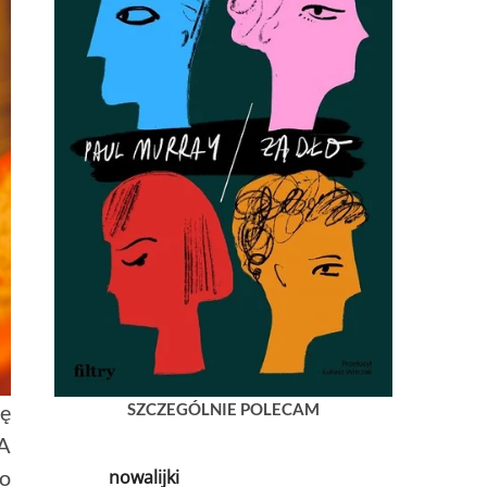
kę
SZCZEGÓLNIE POLECAM
 A
po
nowalijki