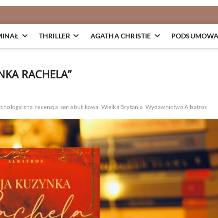
MINAŁ
THRILLER
AGATHA CHRISTIE
PODSUMOWAN
NKA RACHELA”
ychologiczna
recenzja
seria butikowa
Wielka Brytania
Wydawnictwo Albatros