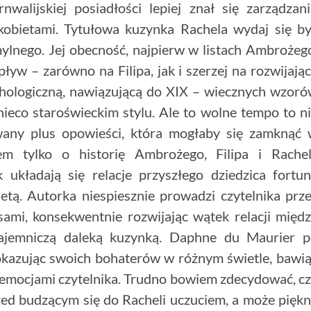
walijskiej posiadłości lepiej znał się zarządzan
 kobietami. Tytułowa kuzynka Rachela wydaj się b
mylnego. Jej obecność, najpierw w listach Ambrożeg
ływ – zarówno na Filipa, jak i szerzej na rozwijają
ychologiczną, nawiązującą do XIX – wiecznych wzor
 nieco staroświeckim stylu. Ale to wolne tempo to n
wany plus opowieści, która mogłaby się zamknąć
m tylko o historię Ambrożego, Filipa i Rachel
k układają się relacje przyszłego dziedzica fortu
tą. Autorka niespiesznie prowadzi czytelnika prz
sami, konsekwentnie rozwijając wątek relacji międ
ajemniczą daleką kuzynką. Daphne du Maurier 
okazując swoich bohaterów w różnym świetle, bawi
) emocjami czytelnika. Trudno bowiem zdecydować, c
zed budzącym się do Racheli uczuciem, a może pięk