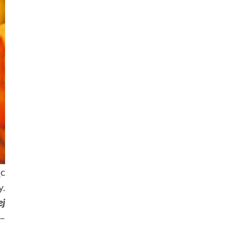
ąc
y.
ej
 –