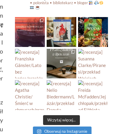
• polonista • bibliotekarz • bloger
em
m
ę
ra
 I
zo
ór
ć,
er
ez
ił
ży
Wczytaj więcej...
mu
Obserwuj na Instagramie