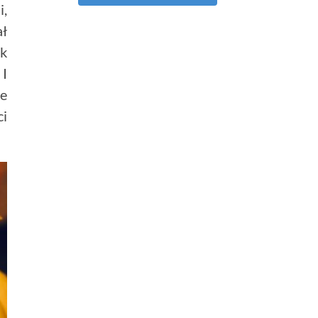
i,
ał
ak
I
je
ci