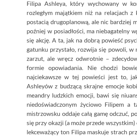
Filipa Ashleya, który wychowany w korn
rozległym majątkiem niż na relacjach z
postacią drugoplanową, ale nic bardziej 
poźniej w posiadłości, ma niebagatelny wp
się akcję. A ta, jak na dobrą powieść ps
gatunku przystało, rozwija się powoli, w
zarzut, ale wręcz odwrotnie – zdecydo
formie opowiadania. Nie chodzi bowie
najciekawsze w tej powieści jest to, ja
Ashleyów z budzącą skrajne emocje kobie
meandry ludzkich emocji, bawi się niuan
niedoświadczonym życiowo Filipem a t
mistrzowsku oddaje całą gamę odczuć, p
się przy okazji (a może przede wszystkim
lekceważący ton Filipa maskuje strach pr