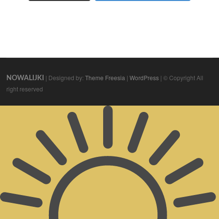
| Designed by:
Theme Freesia
|
WordPress
| © Copyright All
NOWALIJKI
right reserved