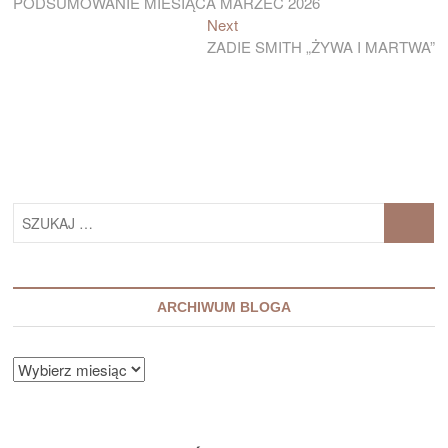
post:
PODSUMOWANIE MIESIĄCA MARZEC 2026
wpisu
Next
Next
post:
ZADIE SMITH „ŻYWA I MARTWA”
SZUKAJ
…
ARCHIWUM BLOGA
ARCHIWUM
BLOGA