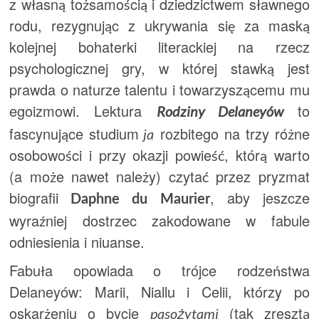
z własną tożsamością i dziedzictwem sławnego
rodu, rezygnując z ukrywania się za maską
kolejnej bohaterki literackiej na rzecz
psychologicznej gry, w której stawką jest
prawda o naturze talentu i towarzyszącemu mu
egoizmowi. Lektura
to
Rodziny Delaneyów
fascynujące studium
rozbitego na trzy różne
ja
osobowości i przy okazji powieść, którą warto
(a może nawet należy) czytać przez pryzmat
biografii
, aby jeszcze
Daphne du Maurier
wyraźniej dostrzec zakodowane w fabule
odniesienia i niuanse.
Fabuła opowiada o trójce rodzeństwa
Delaneyów: Marii, Niallu i Celii, którzy po
oskarżeniu o bycie
(tak zresztą
pasożytami