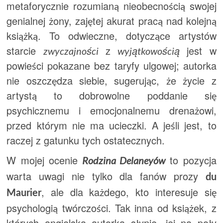
metaforycznie rozumianą nieobecnością swojej
genialnej żony, zajętej akurat pracą nad kolejną
książką. To odwieczne, dotyczące artystów
starcie
z
jest w
zwyczajności
wyjątkowością
powieści pokazane bez taryfy ulgowej; autorka
nie oszczędza siebie, sugerując, że życie z
artystą to dobrowolne poddanie się
psychicznemu i emocjonalnemu drenażowi,
przed którym nie ma ucieczki. A jeśli jest, to
raczej z gatunku tych ostatecznych.
W mojej ocenie
to pozycja
Rodzina Delaneyów
warta uwagi nie tylko dla fanów prozy
du
, ale dla każdego, kto interesuje się
Maurier
psychologią twórczości. Tak inna od książek, z
których angielska autorka słynie, jej na poły