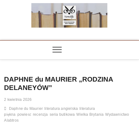
Skip
to
content
NOWALIJKI
TOMASZ RADOCHOŃSKI PISZE O KSIĄŻKACH
DAPHNE du MAURIER „RODZINA
DELANEYÓW”
2 kwietnia 2026
Daphne du Maurier
literatura angielska
literatura
piękna
powieść
recenzja
seria butikowa
Wielka Brytania
Wydawnictwo
Alabtros