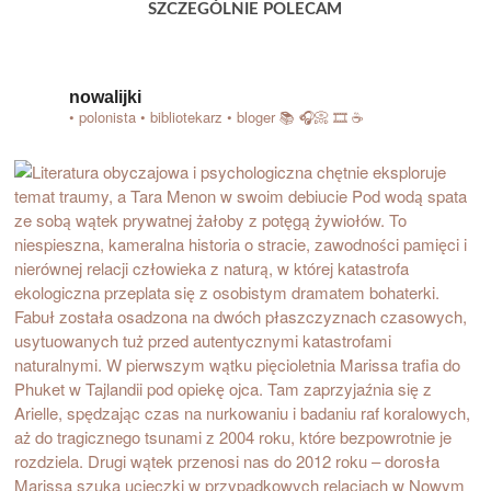
SZCZEGÓLNIE POLECAM
nowalijki
• polonista • bibliotekarz • bloger
📚 🎧📀 🎞️ ☕️