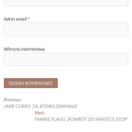
Adres email
*
Witryna internetowa
Nawigacja
Previous
Previous
post:
JANE CORRY „TA, KTÓRA ZAWINIŁA”
wpisu
Next
Next
post:
FANNIE FLAGG „POWRÓT DO WHISTLE STOP”