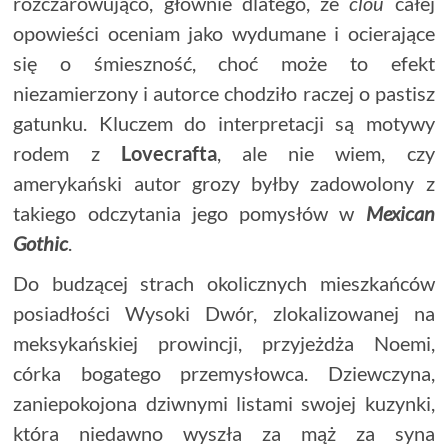
rozczarowująco, głównie dlatego, że
clou
całej
opowieści oceniam jako wydumane i ocierające
się o śmieszność, choć może to efekt
niezamierzony i autorce chodziło raczej o pastisz
gatunku. Kluczem do interpretacji są motywy
rodem z
Lovecrafta
, ale nie wiem, czy
amerykański autor grozy byłby zadowolony z
takiego odczytania jego pomysłów w
Mexican
Gothic
.
Do budzącej strach okolicznych mieszkańców
posiadłości Wysoki Dwór, zlokalizowanej na
meksykańskiej prowincji, przyjeżdża Noemi,
córka bogatego przemysłowca. Dziewczyna,
zaniepokojona dziwnymi listami swojej kuzynki,
która niedawno wyszła za mąż za syna