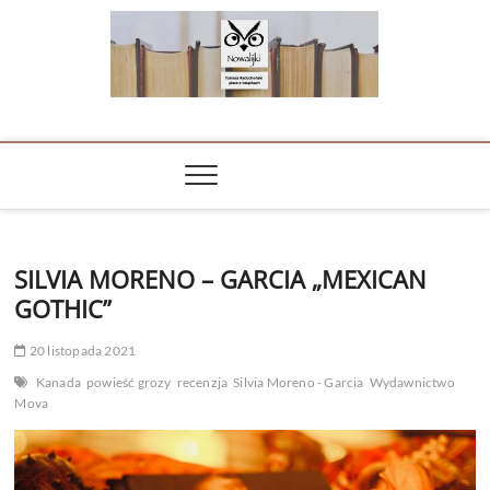
Skip
to
content
NOWALIJKI
TOMASZ RADOCHOŃSKI PISZE O KSIĄŻKACH
SILVIA MORENO – GARCIA „MEXICAN
GOTHIC”
20 listopada 2021
Kanada
powieść grozy
recenzja
Silvia Moreno - Garcia
Wydawnictwo
Mova