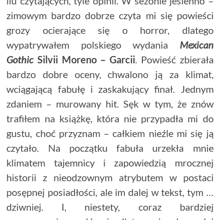
ilu czytających, tyle opinii. W sezonie jesienno –
zimowym bardzo dobrze czyta mi się powieści
grozy ocierające się o horror, dlatego
wypatrywałem polskiego wydania
Mexican
Gothic
Silvii Moreno – Garcii
. Powieść zbierała
bardzo dobre oceny, chwalono ją za klimat,
wciągającą fabułę i zaskakujący finał. Jednym
zdaniem – murowany hit. Sęk w tym, że znów
trafiłem na książkę, która nie przypadła mi do
gustu, choć przyznam – całkiem nieźle mi się ją
czytało. Na początku fabuła urzekła mnie
klimatem tajemnicy i zapowiedzią mrocznej
historii z nieodzownym atrybutem w postaci
posępnej posiadłości, ale im dalej w tekst, tym …
dziwniej. I, niestety, coraz bardziej