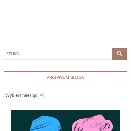
MORENO
–
GARCIA
„MEXICAN
GOTHIC”
SZUKAJ
…
ARCHIWUM BLOGA
ARCHIWUM
BLOGA