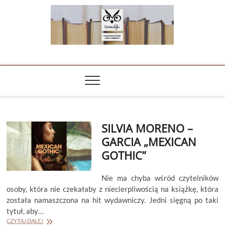
Skip
to
content
NOWALIJKI
TOMASZ RADOCHOŃSKI PISZE O KSIĄŻKACH
SILVIA MORENO –
GARCIA „MEXICAN
GOTHIC”
Nie ma chyba wśród czytelników
osoby, która nie czekałaby z niecierpliwością na książkę, która
została namaszczona na hit wydawniczy. Jedni sięgną po taki
tytuł, aby…
SILVIA
CZYTAJ DALEJ