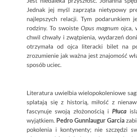
Jest niedaleka przyszłość. Jóhanna spę
Jednak jej myśl zaprząta nietypowy pr
najlepszych relacji. Tym podarunkiem je
rodziny. To swoiste
Opus magnum
ojca, 
chwil chwały i zwątpienia, wydarzeń doni
otrzymała od ojca literacki bilet na 
zrozumienie jak ważna jest znajomość wła
sposób uciec.
Literatura uwielbia wielopokoleniowe sa
splatają się z historią, miłość z niena
fascynuje swoją złożonością i
Płuca
isl
wyjątkiem.
Pedro Gunnlaugur Garcia
zabi
pokolenia i kontynenty; nie szczędzi 