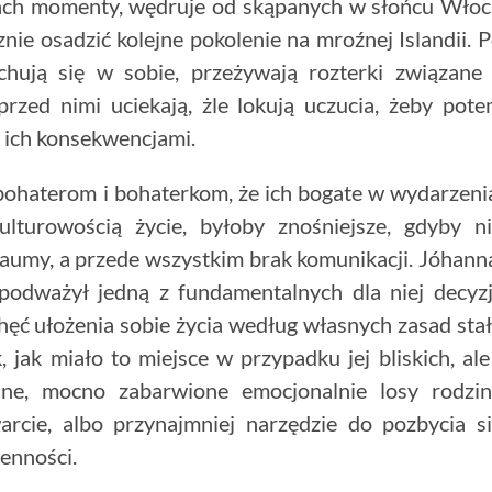
kach momenty, wędruje od skąpanych w słońcu Wło
nie osadzić kolejne pokolenie na mroźnej Islandii. 
chują się w sobie, przeżywają rozterki związane
rzed nimi uciekają, żle lokują uczucia, żeby pot
z ich konsekwencjami.
ohaterom i bohaterkom, że ich bogate w wydarzeni
ulturowością życie, byłoby znośniejsze, gdyby n
aumy, a przede wszystkim brak komunikacji. Jóhann
podważył jedną z fundamentalnych dla niej decyzj
hęć ułożenia sobie życia według własnych zasad sta
k, jak miało to miejsce w przypadku jej bliskich, ale
ne, mocno zabarwione emocjonalnie losy rodzi
rcie, albo przynajmniej narzędzie do pozbycia s
ienności.