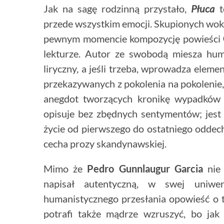
Jak na sagę rodzinną przystało,
Płuca
t
przede wszystkim emocji. Skupionych wokół
pewnym momencie kompozycję powieści
lekturze. Autor ze swobodą miesza hum
liryczny, a jeśli trzeba, wprowadza elem
przekazywanych z pokolenia na pokolenie,
anegdot tworzących kronikę wypadków (
opisuje bez zbędnych sentymentów; jest 
życie od pierwszego do ostatniego oddech
cecha prozy skandynawskiej.
Mimo że
Pedro Gunnlaugur Garcia
nie 
napisał autentyczną, w swej uniwers
humanistycznego przesłania opowieść o t
potrafi także mądrze wzruszyć, bo jak 