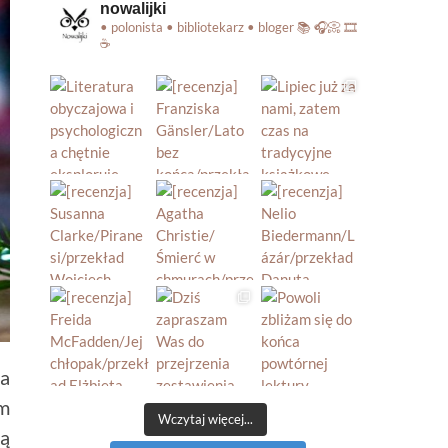
nowalijki
• polonista • bibliotekarz • bloger
📚 🎧📀 🎞️
☕️
ła
ym
Wczytaj więcej...
ną