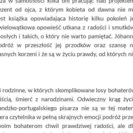
dza w samotności kilka dni pracując nad projekte
ezent od ojca, z którym kobieta od dawna nie 
st książka opowiadająca historię kilku pokoleń j
wielowątkowa opowieść utkana z radości i smutkó
osłych i takich, o który nie warto pamiętać. Jóhan
podróż w przeszłość jej przodków oraz szansę 
snych korzeni i że są w życiu prawdy, od których n
gi rodzinne, w których skomplikowane losy bohater
wiścią, śmierć z narodzinami. Odwieczny krąg życ
andzko-portugalskiego pisarza nie są w tej mater
era czytelnika w pełną skrajnych emocji podróż prz
swoim bohaterom chwil prawdziwej radości, ale d