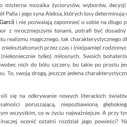
o misterna mozaika życiorysów, wyborów, decyzji
 Palla i jego syna Aleksa, których losy determinują
Garcii
i nie pozwalają zapomnieć o sobie na długo 
or z mroczniejszymi tonami, potrafi być dosadny
entu realizmu magicznego, tak charakterystycznego d
 zniekształconych przez czas i (nie)pamięć rodzinny
niekoniecznie tylko) miłosnych. Swoich bohater
wobec nich do bólu szczery, bo takie po prostu je
u. To, swoją drogą, jeszcze jedena charakterystycz
sili się na odkrywanie nowych literackich świató
alności poruszającą, niepozbawioną głębokieg
ym wszystkim, co w życiu najważniejsze. A przy t
inaczej ocenić ostatni rozdział jego powieści? N