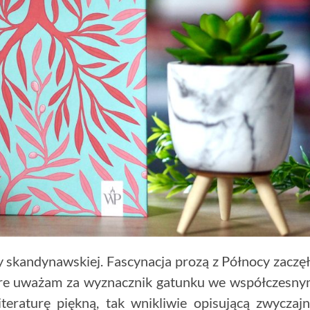
 skandynawskiej. Fascynacja prozą z Północy zaczę
tóre uważam za wyznacznik gatunku we współczesn
teraturę piękną, tak wnikliwie opisującą zwyczaj