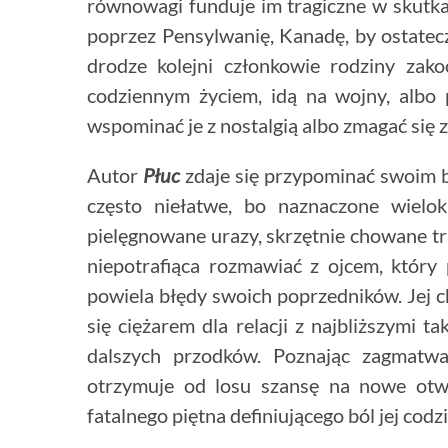
równowagi funduje im tragiczne w skut
poprzez Pensylwanię, Kanadę, by ostatecz
drodze kolejni członkowie rodziny zako
codziennym życiem, idą na wojny, albo p
wspominać je z nostalgią albo zmagać się 
Autor
Płuc
zdaje się przypominać swoim b
często niełatwe, bo naznaczone wielok
pielęgnowane urazy, skrzętnie chowane tr
niepotrafiąca rozmawiać z ojcem, który 
powiela błędy swoich poprzedników. Jej c
się ciężarem dla relacji z najbliższymi ta
dalszych przodków. Poznając zagmatwa
otrzymuje od losu szansę na nowe otwa
fatalnego piętna definiującego ból jej codz