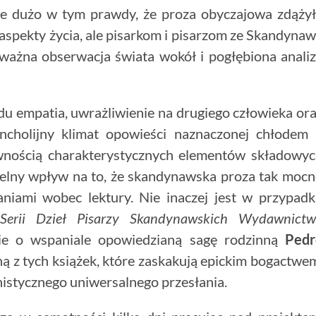
ie dużo w tym prawdy, że proza obyczajowa zdąży
aspekty życia, ale pisarkom i pisarzom ze Skandynaw
 uważna obserwacja świata wokół i pogłębiona anali
 empatia, uwrażliwienie na drugiego człowieka or
ncholijny klimat opowieści naznaczonej chłodem
ewnością charakterystycznych elementów składowy
atelny wpływ na to, że skandynawska proza tak moc
aniami wobec lektury. Nie inaczej jest w przypad
erii Dzieł Pisarzy Skandynawskich Wydawnictw
nie o wspaniale opowiedzianą sagę rodzinną
Pedr
ną z tych książek, które zaskakują epickim bogactwe
nistycznego uniwersalnego przesłania.