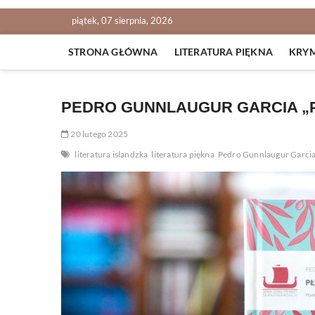
piątek, 07 sierpnia, 2026
STRONA GŁÓWNA
LITERATURA PIĘKNA
KRY
PEDRO GUNNLAUGUR GARCIA „
20 lutego 2025
literatura islandzka
literatura piękna
Pedro Gunnlaugur Garci