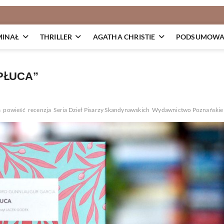
MINAŁ
THRILLER
AGATHA CHRISTIE
PODSUMOWAN
PŁUCA”
a
powieść
recenzja
Seria Dzieł Pisarzy Skandynawskich
Wydawnictwo Poznańskie