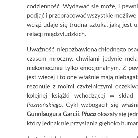
codzienność. Wydawać się może, i pewn
podjąć i przepracować wszystkie możliwe 
wciąż udaje się trudna sztuka, jaką jest
relacji międzyludzkich.
Uważność, niepozbawiona chłodnego osądu
czasem mroczny, chwilami jedynie mela
niekoniecznie tylko emocjonalnym. Z p
jest więcej i to one właśnie mają niebag
rezonuje z moimi czytelniczymi oczekiw
kolejnej książki wchodzącej w skład
S
Poznańskiego
. Cykl wzbogacił się właś
Gunnlaugura Garcii
.
Płuca
okazały się jed
który jednak nie przysłania głęboko huma