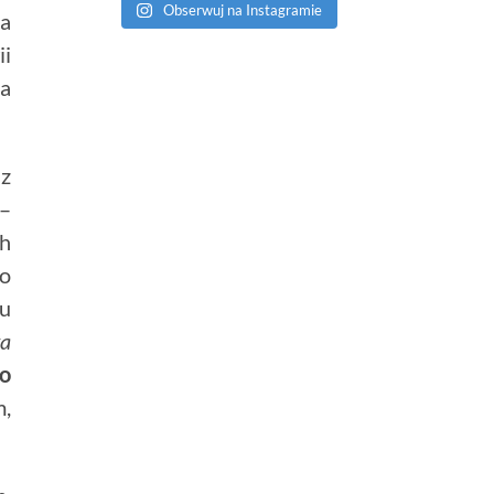
Obserwuj na Instagramie
ła
ii
za
az
 –
ch
no
ku
a
o
m,