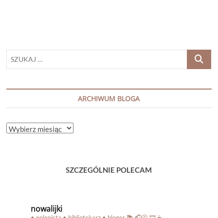
SZUKAJ
…
ARCHIWUM BLOGA
ARCHIWUM
BLOGA
SZCZEGÓLNIE POLECAM
nowalijki
• polonista • bibliotekarz • bloger
📚 🎧📀 🎞️ ☕️