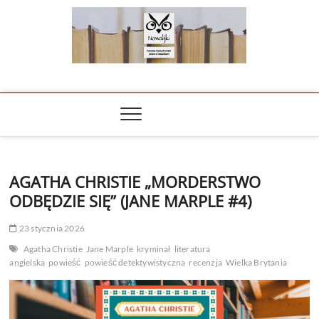
Skip
to
content
NOWALIJKI
TOMASZ RADOCHOŃSKI PISZE O KSIĄŻKACH
AGATHA CHRISTIE „MORDERSTWO
ODBĘDZIE SIĘ” (JANE MARPLE #4)
23 stycznia 2026
Agatha Christie
Jane Marple
kryminał
literatura
angielska
powieść
powieść detektywistyczna
recenzja
Wielka Brytania