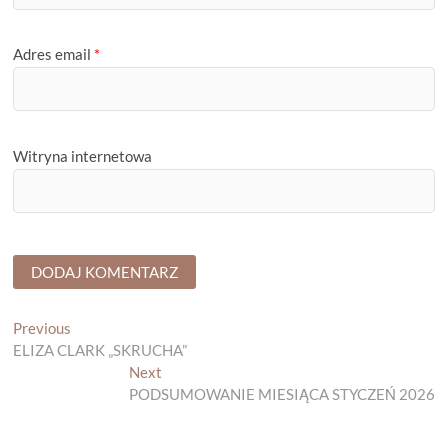
Adres email
*
Witryna internetowa
Nawigacja
Previous
Previous
post:
ELIZA CLARK „SKRUCHA”
wpisu
Next
Next
post:
PODSUMOWANIE MIESIĄCA STYCZEŃ 2026