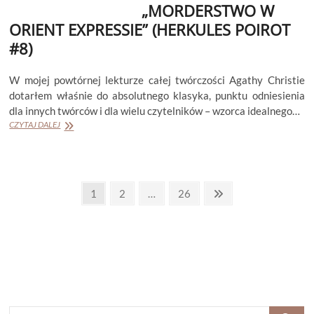
„MORDERSTWO W
ORIENT EXPRESSIE” (HERKULES POIROT
#8)
W mojej powtórnej lekturze całej twórczości Agathy Christie
dotarłem właśnie do absolutnego klasyka, punktu odniesienia
dla innych twórców i dla wielu czytelników – wzorca idealnego…
AGATHA
CZYTAJ DALEJ
CHRISTIE
„MORDERSTWO
W
ORIENT
Stronicowanie
EXPRESSIE”
Page
Page
Page
Next
1
2
…
26
(HERKULES
page
wpisów
POIROT
#8)
SZUKAJ