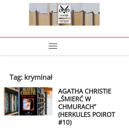
Skip
to
content
NOWALIJKI
TOMASZ RADOCHOŃSKI PISZE O KSIĄŻKACH
Tag:
kryminał
AGATHA CHRISTIE
„ŚMIERĆ W
CHMURACH”
(HERKULES POIROT
#10)