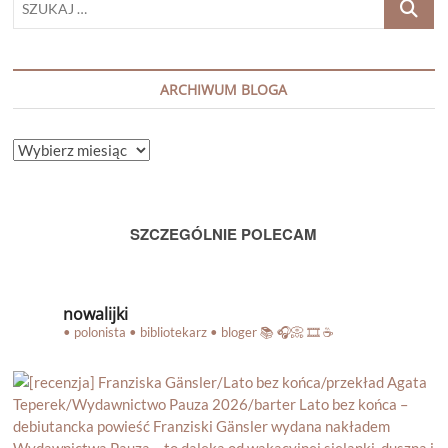
…
ARCHIWUM BLOGA
ARCHIWUM
BLOGA
SZCZEGÓLNIE POLECAM
nowalijki
• polonista • bibliotekarz • bloger
📚 🎧📀 🎞️ ☕️