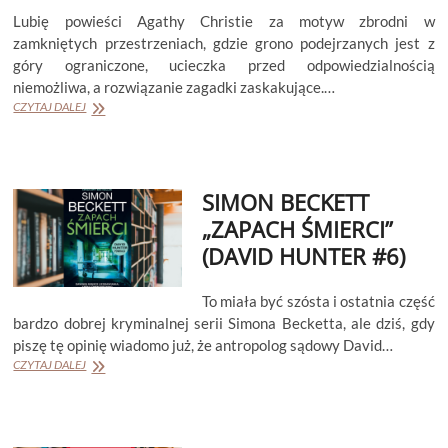
Lubię powieści Agathy Christie za motyw zbrodni w
zamkniętych przestrzeniach, gdzie grono podejrzanych jest z
góry ograniczone, ucieczka przed odpowiedzialnością
niemożliwa, a rozwiązanie zagadki zaskakujące.…
AGATHA
CZYTAJ DALEJ
CHRISTIE
„ŚMIERĆ
W
CHMURACH”
SIMON BECKETT
(HERKULES
POIROT
„ZAPACH ŚMIERCI”
#10)
(DAVID HUNTER #6)
To miała być szósta i ostatnia część
bardzo dobrej kryminalnej serii Simona Becketta, ale dziś, gdy
piszę tę opinię wiadomo już, że antropolog sądowy David…
SIMON
CZYTAJ DALEJ
BECKETT
„ZAPACH
ŚMIERCI”
(DAVID