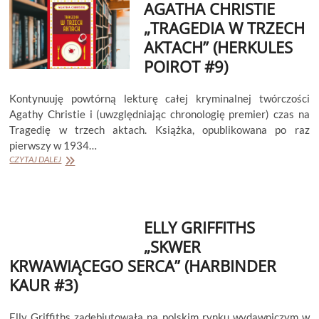
AGATHA CHRISTIE
HUNTER
#6)
„TRAGEDIA W TRZECH
AKTACH” (HERKULES
POIROT #9)
Kontynuuję powtórną lekturę całej kryminalnej twórczości
Agathy Christie i (uwzględniając chronologię premier) czas na
Tragedię w trzech aktach. Książka, opublikowana po raz
pierwszy w 1934…
AGATHA
CZYTAJ DALEJ
CHRISTIE
„TRAGEDIA
W
TRZECH
ELLY GRIFFITHS
AKTACH”
(HERKULES
„SKWER
POIROT
KRWAWIĄCEGO SERCA” (HARBINDER
#9)
KAUR #3)
Elly Griffiths zadebiutowała na polskim rynku wydawniczym w