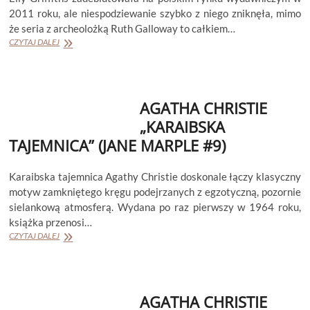
2011 roku, ale niespodziewanie szybko z niego zniknęła, mimo
że seria z archeolożką Ruth Galloway to całkiem…
ELLY
CZYTAJ DALEJ
GRIFFITHS
„SKWER
KRWAWIĄCEGO
SERCA”
AGATHA CHRISTIE
(HARBINDER
KAUR
„KARAIBSKA
#3)
TAJEMNICA” (JANE MARPLE #9)
Karaibska tajemnica Agathy Christie doskonale łączy klasyczny
motyw zamkniętego kręgu podejrzanych z egzotyczną, pozornie
sielankową atmosferą. Wydana po raz pierwszy w 1964 roku,
książka przenosi…
AGATHA
CZYTAJ DALEJ
CHRISTIE
„KARAIBSKA
TAJEMNICA”
(JANE
AGATHA CHRISTIE
MARPLE
#9)