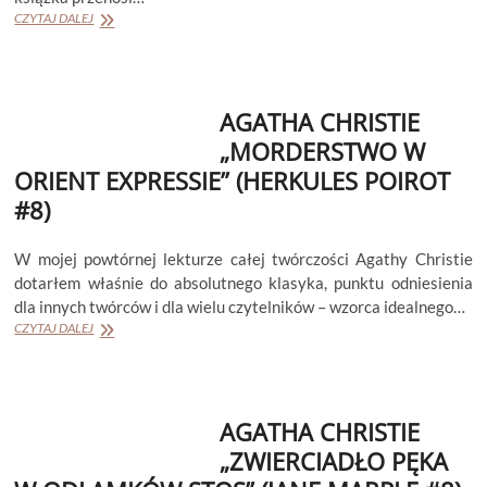
AGATHA
CZYTAJ DALEJ
CHRISTIE
„KARAIBSKA
TAJEMNICA”
(JANE
AGATHA CHRISTIE
MARPLE
#9)
„MORDERSTWO W
ORIENT EXPRESSIE” (HERKULES POIROT
#8)
W mojej powtórnej lekturze całej twórczości Agathy Christie
dotarłem właśnie do absolutnego klasyka, punktu odniesienia
dla innych twórców i dla wielu czytelników – wzorca idealnego…
AGATHA
CZYTAJ DALEJ
CHRISTIE
„MORDERSTWO
W
ORIENT
AGATHA CHRISTIE
EXPRESSIE”
(HERKULES
„ZWIERCIADŁO PĘKA
POIROT
#8)