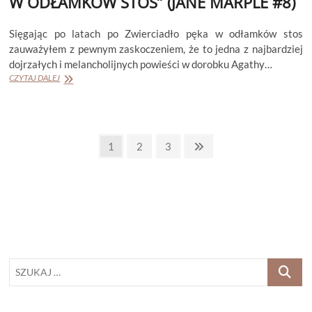
W ODŁAMKÓW STOS” (JANE MARPLE #8)
Sięgając po latach po Zwierciadło pęka w odłamków stos
zauważyłem z pewnym zaskoczeniem, że to jedna z najbardziej
dojrzałych i melancholijnych powieści w dorobku Agathy…
AGATHA
CZYTAJ DALEJ
CHRISTIE
„ZWIERCIADŁO
PĘKA
W
Stronicowanie
ODŁAMKÓW
Page
Page
Page
Next
1
2
3
STOS”
page
wpisów
(JANE
MARPLE
#8)
SZUKAJ
…