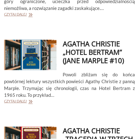
góry ograniczone, ucieczka przed odpowiedzialnością
niemożliwa, a rozwiązanie zagadki zaskakujące.…
AGATHA
CZYTAJ DALEJ
CHRISTIE
„ŚMIERĆ
W
CHMURACH”
AGATHA CHRISTIE
(HERKULES
POIROT
„HOTEL BERTRAM”
#10)
(JANE MARPLE #10)
Powoli zbliżam się do końca
powtórnej lektury wszystkich powieści Agathy Christie z panną
Marple. Trzymając się chronologii, czas na Hotel Bertram z
1965 roku. To przykład…
AGATHA
CZYTAJ DALEJ
CHRISTIE
„HOTEL
BERTRAM”
(JANE
AGATHA CHRISTIE
MARPLE
#10)
„TRAGEDIA W TRZECH