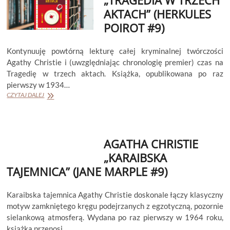
AKTACH” (HERKULES
POIROT #9)
Kontynuuję powtórną lekturę całej kryminalnej twórczości
Agathy Christie i (uwzględniając chronologię premier) czas na
Tragedię w trzech aktach. Książka, opublikowana po raz
pierwszy w 1934…
AGATHA
CZYTAJ DALEJ
CHRISTIE
„TRAGEDIA
W
TRZECH
AGATHA CHRISTIE
AKTACH”
(HERKULES
„KARAIBSKA
POIROT
TAJEMNICA” (JANE MARPLE #9)
#9)
Karaibska tajemnica Agathy Christie doskonale łączy klasyczny
motyw zamkniętego kręgu podejrzanych z egzotyczną, pozornie
sielankową atmosferą. Wydana po raz pierwszy w 1964 roku,
książka przenosi…