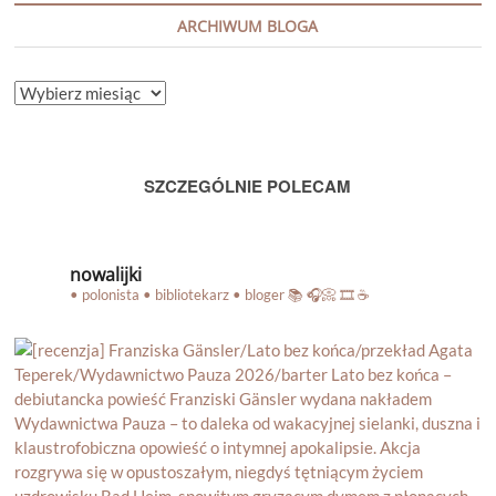
ARCHIWUM BLOGA
ARCHIWUM
BLOGA
SZCZEGÓLNIE POLECAM
nowalijki
• polonista • bibliotekarz • bloger
📚 🎧📀 🎞️ ☕️