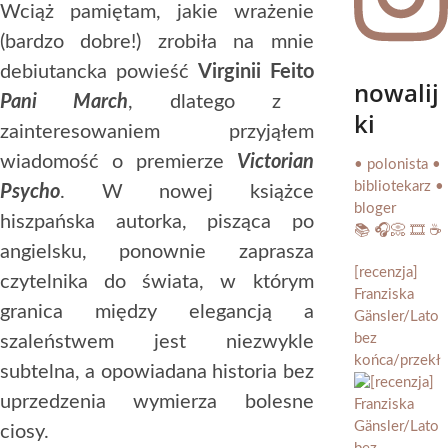
Wciąż pamiętam, jakie wrażenie
(bardzo dobre!) zrobiła na mnie
debiutancka powieść
Virginii Feito
nowalij
Pani March
, dlatego z
ki
zainteresowaniem przyjąłem
wiadomość o premierze
Victorian
• polonista •
bibliotekarz •
Psycho
. W nowej książce
bloger
hiszpańska autorka, pisząca po
📚 🎧📀 🎞️ ☕️
angielsku, ponownie zaprasza
[recenzja]
czytelnika do świata, w którym
Franziska
granica między elegancją a
Gänsler/Lato
bez
szaleństwem jest niezwykle
końca/przekł
subtelna, a opowiadana historia bez
uprzedzenia wymierza bolesne
ciosy.