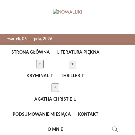
Skip
to
content
NOWALIJKI
TOMASZ RADOCHOŃSKI PISZE O KSIĄŻKACH
czwartek, 06 sierpnia, 2026
STRONA GŁÓWNA
LITERATURA PIĘKNA
KRYMINAŁ
THRILLER
AGATHA CHRISTIE
PODSUMOWANIE MIESIĄCA
KONTAKT
O MNIE