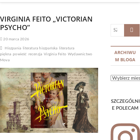
VIRGINIA FEITO „VICTORIAN
PSYCHO”
SZUKA
…
20 marca 2026
Hiszpania
literatura hiszpańska
literatura
ARCHIWU
piękna
powieść
recenzja
Virginia Feito
Wydawnictwo
M BLOGA
Mova
ARCHIWUM
BLOGA
SZCZEGÓLNI
E POLECAM