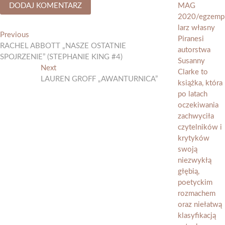
Nawigacja
Previous
Previous
post:
RACHEL ABBOTT „NASZE OSTATNIE
wpisu
SPOJRZENIE” (STEPHANIE KING #4)
Next
Next
post:
LAUREN GROFF „AWANTURNICA”