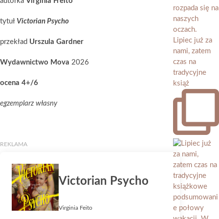
autorka
Virginia Freito
tytuł
Victorian Psycho
Lipiec już za
przekład
Urszula Gardner
nami, zatem
czas na
Wydawnictwo Mova
2026
tradycyjne
ocena 4+/6
książ
egzemplarz własny