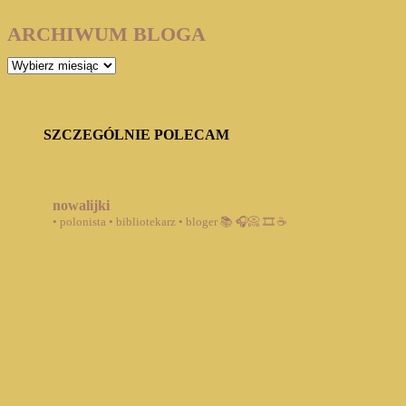
ARCHIWUM BLOGA
ARCHIWUM
BLOGA
SZCZEGÓLNIE POLECAM
nowalijki
• polonista • bibliotekarz • bloger
📚 🎧📀 🎞️ ☕️