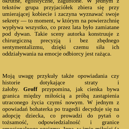
okrutne, egoistyczne, zagubione. W jednym z
tekstów grupa przyjaciółek zbiera się przy
umierającej kobiecie i zaczyna wyznawać swoje
sekrety — to moment, w którym na powierzchnię
wypływa wszystko, co przez lata było zamiatane
pod dywan. Takie sceny autorka konstruuje z
chirurgiczną precyzją i bez zbędnego
sentymentalizmu, dzięki czemu siła ich
oddziaływania na emocje odbiorcy jest rażąca.
Moją uwagę przykuły także opowiadania czy
historie dotykające straty i
żałoby.
Groff
przypomina, jak cienka bywa
granica między miłością a próbą zastąpienia
utraconego życia czymś nowym. W jednym z
opowiadań bohaterka po tragedii decyduje się na
adopcję dziecka, co prowadzi do pytań o
tożsamość, odpowiedzialność i granice
emocjonalnego egoizmu. Inna, w imię miłości (a