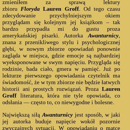
zmieniłem za sprawą lektury
zbioru
Floryda
Lauren Groff
. Od tego czasu
zdecydowanie przychylniejszym okiem
przyglądam się kolejnym jej książkom – tak
bardzo przypadła mi do gustu proza
amerykańskiej pisarki. Autorka
Awanturnicy
,
znana z przenikliwego stylu i psychologicznej
głębi, w nowym zbiorze opowiadań ponownie
zagląda w miejsca, gdzie emocje są najbardziej
wyeksponowane w swym napięciu. Przygląda się
rodzinie, bada ciało, gmera w pamięć. Już po
lekturze pierwszego opowiadania czytelnik ma
świadomość, że w tym zbiorze nie będzie łatwych
historii ani prostych rozwiązań. Proza
Lauren
Groff
literatura, która nie tyle opowiada, co
odsłania — często to, co niewygodne i bolesne.
Największą siłą
Awanturnicy
jest sposób, w jaki
jej autorka buduje napięcie wokół pozornie
zwyczajnych sytuacji. W opowiadaniu o matce