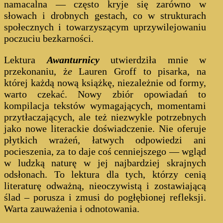
namacalna — często kryje się zarówno w
słowach i drobnych gestach, co w strukturach
społecznych i towarzyszącym uprzywilejowaniu
poczuciu bezkarności.
Lektura
Awanturnicy
utwierdziła mnie w
przekonaniu, ż
e
Lauren Groff to pisarka, na
której
każdą nową książkę, niezależnie od formy,
warto czekać. Nowy zbiór opowiadań to
kompilacja tekstów wymagających, momentami
przytłaczających, ale też niezwykle potrzebnych
jako nowe literackie doświadczenie. Nie oferuje
płytkich wrażeń, łatwych odpowiedzi ani
pocieszenia, za to daje coś cenniejszego — wgląd
w ludzką naturę w jej najbardziej skrajnych
odsłonach. To lektura dla tych, którzy cenią
literaturę odważną, nieoczywistą i zostawiającą
ślad – porusza i zmusi do pogłębionej refleksji.
Warta zauważenia i odnotowania.