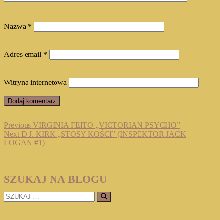
Nazwa
*
Adres email
*
Witryna internetowa
Nawigacja
Previous
Previous
VIRGINIA FEITO „VICTORIAN PSYCHO”
Next
post:
Next
D.J. KIRK „STOSY KOŚCI” (INSPEKTOR JACK
wpisu
post:
LOGAN #1)
SZUKAJ NA BLOGU
SZUKAJ
…