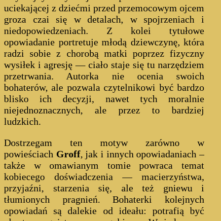
uciekającej z dziećmi przed przemocowym ojcem
groza czai się w detalach, w spojrzeniach i
niedopowiedzeniach. Z kolei tytułowe
opowiadanie portretuje młodą dziewczynę, która
radzi sobie z chorobą matki poprzez fizyczny
wysiłek i agresję — ciało staje się tu narzędziem
przetrwania. Autorka nie ocenia swoich
bohaterów, ale pozwala czytelnikowi być bardzo
blisko ich decyzji, nawet tych moralnie
niejednoznacznych, ale przez to bardziej
ludzkich.
Dostrzegam ten motyw zarówno w
powieściach
Groff
, jak i innych opowiadaniach –
także w omawianym tomie powraca temat
kobiecego doświadczenia — macierzyństwa,
przyjaźni, starzenia się, ale też gniewu i
tłumionych pragnień. Bohaterki kolejnych
opowiadań są dalekie od ideału: potrafią być