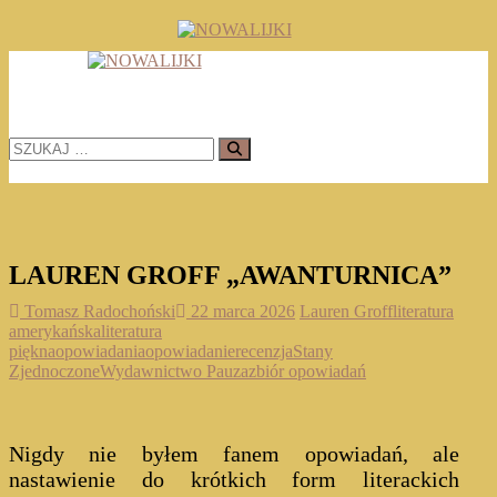
Skip
to
TOMASZ RADOCHOŃSKI PISZE O KSIĄŻKACH
content
NOWALIJKI
SZUKAJ
…
LAUREN GROFF „AWANTURNICA”
Tomasz Radochoński
22 marca 2026
Lauren Groff
literatura
amerykańska
literatura
piękna
opowiadania
opowiadanie
recenzja
Stany
Zjednoczone
Wydawnictwo Pauza
zbiór opowiadań
Nigdy nie byłem fanem opowiadań, ale
nastawienie do krótkich form literackich