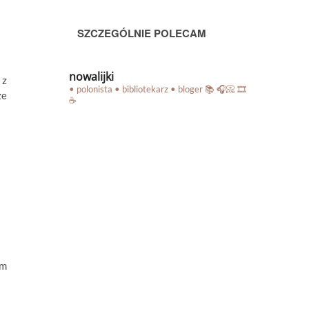
SZCZEGÓLNIE POLECAM
nowalijki
 z
• polonista • bibliotekarz • bloger
📚 🎧📀 🎞️
ze
☕️
em