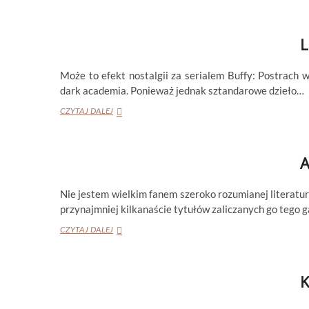
SCHWAB
„NIEWIDZIALNE
ŻYCIE
L
ADDIE
LaRUE”
Może to efekt nostalgii za serialem Buffy: Postrach 
dark academia. Ponieważ jednak sztandarowe dzieło…
LEIGH
CZYTAJ DALEJ
BARDUGO
„DZIEWIĄTY
DOM”
A
Nie jestem wielkim fanem szeroko rozumianej literatu
przynajmniej kilkanaście tytułów zaliczanych go tego
ALIX
CZYTAJ DALEJ
E.
HARROW
„DZIESIĘĆ
K
TYSIĘCY
DRZWI”