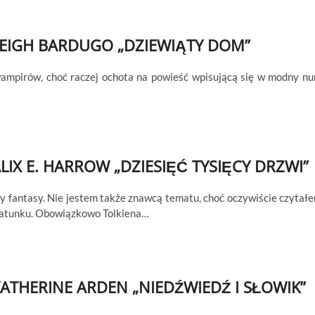
EIGH BARDUGO „DZIEWIĄTY DOM”
wampirów, choć raczej ochota na powieść wpisującą się w modny nu
LIX E. HARROW „DZIESIĘĆ TYSIĘCY DRZWI”
ry fantasy. Nie jestem także znawcą tematu, choć oczywiście czytał
 gatunku. Obowiązkowo Tolkiena…
ATHERINE ARDEN „NIEDŹWIEDŹ I SŁOWIK”