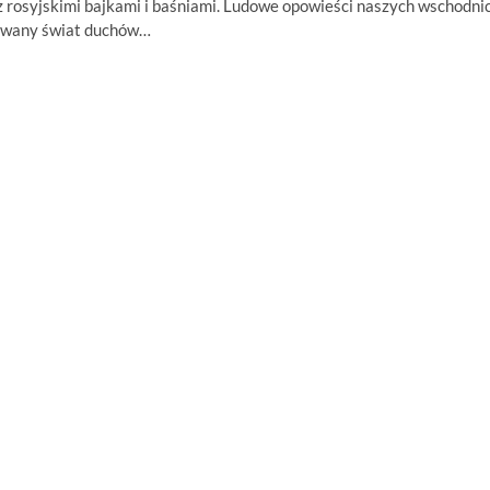
 z rosyjskimi bajkami i baśniami. Ludowe opowieści naszych wschodni
dowany świat duchów…