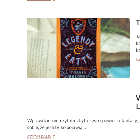
F.
KUANG
„BABEL,
T
CZYLI
O
KONIECZNOŚCI
J
PRZEMOCY”
k
k
CZ
V
L
Wprawdzie nie czytam zbyt często powieści fantasy, 
sobie, że jeśli tylko pojawią…
V.E.
CZYTAJ DALEJ