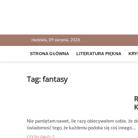
Skip
to
content
NOWALIJKI
TOMASZ RADOCHOŃSKI PISZE O KSIĄŻKACH
niedziela, 09 sierpnia, 2026
STRONA GŁÓWNA
LITERATURA PIĘKNA
KRY
Tag:
fantasy
R
K
Nie pamiętam nawet, ile razy obiecywałem sobie, że 
świadomość tego, że każdemu podoba się coś innego.…
REBECCA
CZYTAJ DALEJ