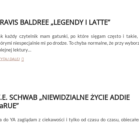
RAVIS BALDREE „LEGENDY I LATTE”
ak każdy czytelnik mam gatunki, po które sięgam często i takie,
tórymi niespecjalnie mi po drodze. To chyba normalne, że przy wybor
olejnej lektury…
TRAVIS
YTAJ DALEJ
BALDREE
„LEGENDY
I
LATTE”
.E. SCHWAB „NIEWIDZIALNE ŻYCIE ADDIE
aRUE”
a do YA zaglądam z ciekawości i tylko od czasu do czasu, obiecał