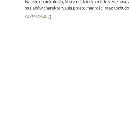
Należę do pokolenia, które od dziecka miało styczność
sąsiadów charakteryzują proste mądrości oraz rozbu
KATHERINE
CZYTAJ DALEJ
ARDEN
„NIEDŹWIEDŹ
I
SŁOWIK”