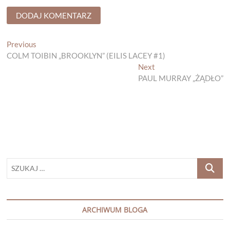
Nawigacja
Previous
Previous
post:
COLM TOIBIN „BROOKLYN” (EILIS LACEY #1)
wpisu
Next
Next
post:
PAUL MURRAY „ŻĄDŁO”
SZUKAJ
…
ARCHIWUM BLOGA