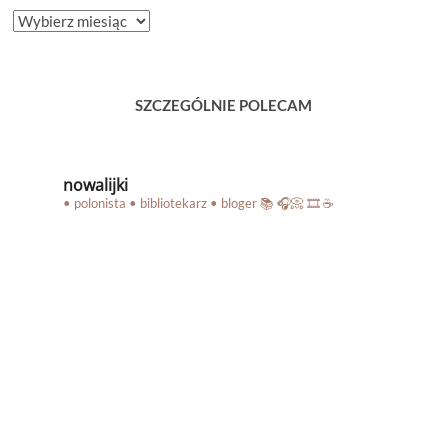
ARCHIWUM
BLOGA
SZCZEGÓLNIE POLECAM
nowalijki
• polonista • bibliotekarz • bloger
📚 🎧📀 🎞️ ☕️