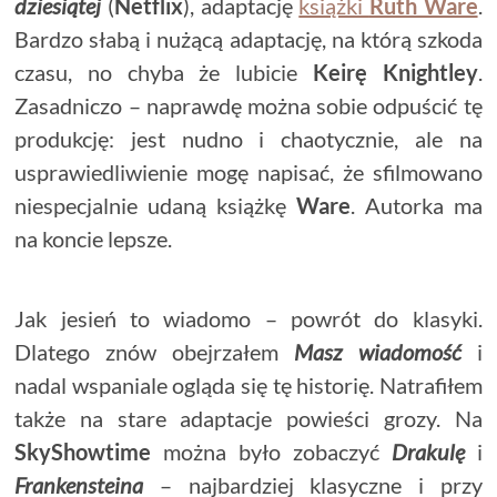
dziesiątej
(
Netflix
), adaptację
książki
Ruth Ware
.
Bardzo słabą i nużącą adaptację, na którą szkoda
czasu, no chyba że lubicie
Keirę Knightley
.
Zasadniczo – naprawdę można sobie odpuścić tę
produkcję: jest nudno i chaotycznie, ale na
usprawiedliwienie mogę napisać, że sfilmowano
niespecjalnie udaną książkę
Ware
. Autorka ma
na koncie lepsze.
Jak jesień to wiadomo – powrót do klasyki.
Dlatego znów obejrzałem
Masz wiadomość
i
nadal wspaniale ogląda się tę historię. Natrafiłem
także na stare adaptacje powieści grozy. Na
SkyShowtime
można było zobaczyć
Drakulę
i
Frankensteina
– najbardziej klasyczne i przy