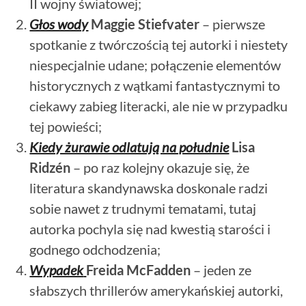
II wojny światowej;
Głos wody
Maggie Stiefvater
– pierwsze
spotkanie z twórczością tej autorki i niestety
niespecjalnie udane; połączenie elementów
historycznych z wątkami fantastycznymi to
ciekawy zabieg literacki, ale nie w przypadku
tej powieści;
Kiedy żurawie odlatują na południe
Lisa
Ridzén
– po raz kolejny okazuje się, że
literatura skandynawska doskonale radzi
sobie nawet z trudnymi tematami, tutaj
autorka pochyla się nad kwestią starości i
godnego odchodzenia;
Wypadek
Freida McFadden
– jeden ze
słabszych thrillerów amerykańskiej autorki,