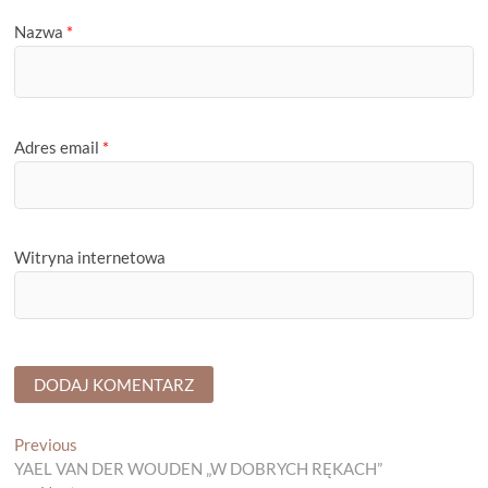
Nazwa
*
Adres email
*
Witryna internetowa
Nawigacja
Previous
Previous
post:
YAEL VAN DER WOUDEN „W DOBRYCH RĘKACH”
wpisu