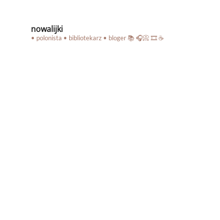
nowalijki
• polonista • bibliotekarz • bloger
📚 🎧📀 🎞️ ☕️