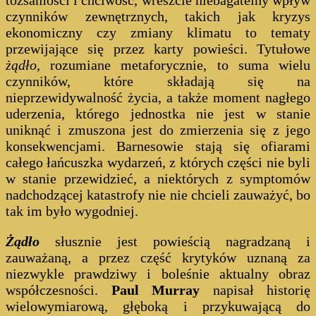
czynników zewnętrznych, takich jak kryzys
ekonomiczny czy zmiany klimatu to tematy
przewijające się przez karty powieści. Tytułowe
żądło
, rozumiane metaforycznie, to suma wielu
czynników, które składają się na
nieprzewidywalność życia, a także moment nagłego
uderzenia, którego jednostka nie jest w stanie
uniknąć i zmuszona jest do zmierzenia się z jego
konsekwencjami. Barnesowie stają się ofiarami
całego łańcuszka wydarzeń, z których części nie byli
w stanie przewidzieć, a niektórych z symptomów
nadchodzącej katastrofy nie nie chcieli zauważyć, bo
tak im było wygodniej.
Żądło
słusznie jest powieścią nagradzaną i
zauważaną, a przez część krytyków uznaną za
niezwykle prawdziwy i boleśnie aktualny obraz
współczesności.
Paul Murray
napisał historię
wielowymiarową, głęboką i przykuwającą do