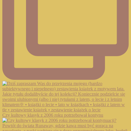
Czy kultowy klasyk z 2006 roku potrzebował kontynu