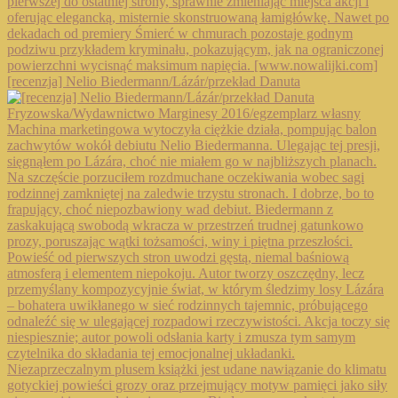
[recenzja] Nelio Biedermann/Lázár/przekład Danuta