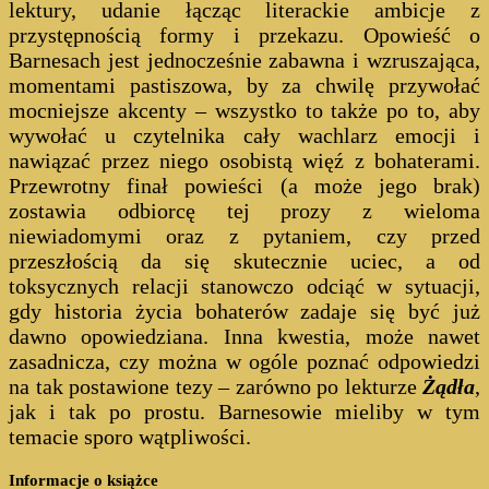
lektury, udanie łącząc literackie ambicje z
przystępnością formy i przekazu. Opowieść o
Barnesach jest jednocześnie zabawna i wzruszająca,
momentami pastiszowa, by za chwilę przywołać
mocniejsze akcenty – wszystko to także po to, aby
wywołać u czytelnika cały wachlarz emocji i
nawiązać przez niego osobistą więź z bohaterami.
Przewrotny finał powieści (a może jego brak)
zostawia odbiorcę tej prozy z wieloma
niewiadomymi oraz z pytaniem, czy przed
przeszłością da się skutecznie uciec, a od
toksycznych relacji stanowczo odciąć w sytuacji,
gdy historia życia bohaterów zadaje się być już
dawno opowiedziana. Inna kwestia, może nawet
zasadnicza, czy można w ogóle poznać odpowiedzi
na tak postawione tezy – zarówno po lekturze
Żądła
,
jak i tak po prostu. Barnesowie mieliby w tym
temacie sporo wątpliwości.
Informacje o książce