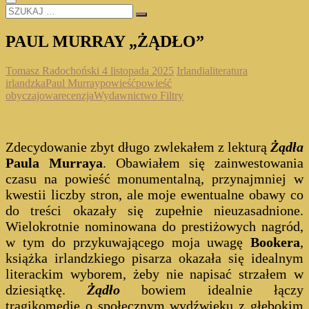
SZUKAJ
…
PAUL MURRAY „ŻĄDŁO”
Tomasz Radochoński
4 listopada 2025
Irlandia
literatura
irlandzka
Paul Murray
powieść
powieść
obyczajowa
recenzja
Wydawnictwo Filtry
Zdecydowanie zbyt długo zwlekałem z lekturą
Żądła
Paula Murraya
. Obawiałem się zainwestowania
czasu na powieść monumentalną, przynajmniej w
kwestii liczby stron, ale moje ewentualne obawy co
do treści okazały się zupełnie nieuzasadnione.
Wielokrotnie nominowana do prestiżowych nagród,
w tym do przykuwającego moja uwagę
Bookera
,
książka irlandzkiego pisarza okazała się idealnym
literackim wyborem, żeby nie napisać strzałem w
dziesiątkę.
Żądło
bowiem idealnie łączy
tragikomedię o społecznym wydźwięku z głębokim