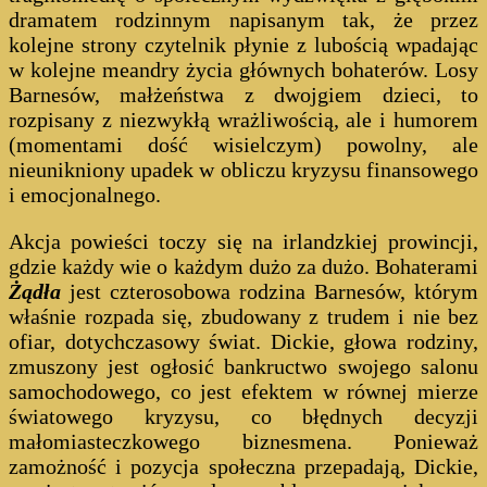
dramatem rodzinnym napisanym tak, że przez
kolejne strony czytelnik płynie z lubością wpadając
w kolejne meandry życia głównych bohaterów. Losy
Barnesów, małżeństwa z dwojgiem dzieci, to
rozpisany z niezwykłą wrażliwością, ale i humorem
(momentami dość wisielczym) powolny, ale
nieunikniony upadek w obliczu kryzysu finansowego
i emocjonalnego.
Akcja powieści toczy się na irlandzkiej prowincji,
gdzie każdy wie o każdym dużo za dużo. Bohaterami
Żądła
jest czterosobowa rodzina Barnesów, którym
właśnie rozpada się, zbudowany z trudem i nie bez
ofiar, dotychczasowy świat. Dickie, głowa rodziny,
zmuszony jest ogłosić bankructwo swojego salonu
samochodowego, co jest efektem w równej mierze
światowego kryzysu, co błędnych decyzji
małomiasteczkowego biznesmena. Ponieważ
zamożność i pozycja społeczna przepadają, Dickie,