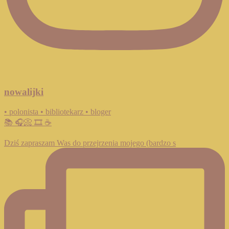
nowalijki
• polonista • bibliotekarz • bloger
📚 🎧📀 🎞️ ☕️
Dziś zapraszam Was do przejrzenia mojego (bardzo s