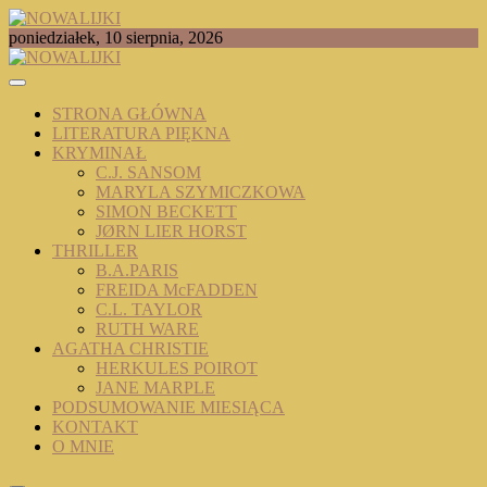
Skip
to
TOMASZ RADOCHOŃSKI PISZE O KSIĄŻKACH
poniedziałek, 10 sierpnia, 2026
content
NOWALIJKI
STRONA GŁÓWNA
LITERATURA PIĘKNA
KRYMINAŁ
C.J. SANSOM
MARYLA SZYMICZKOWA
SIMON BECKETT
JØRN LIER HORST
THRILLER
B.A.PARIS
FREIDA McFADDEN
C.L. TAYLOR
RUTH WARE
AGATHA CHRISTIE
HERKULES POIROT
JANE MARPLE
PODSUMOWANIE MIESIĄCA
KONTAKT
O MNIE