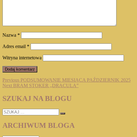
Nazwa
*
Adres email
*
Witryna internetowa
Nawigacja
Previous
Previous
PODSUMOWANIE MIESIĄCA PAŹDZIERNIK 2025
Next
post:
Next
BRAM STOKER „DRACULA”
wpisu
post:
SZUKAJ NA BLOGU
SZUKAJ
…
ARCHIWUM BLOGA