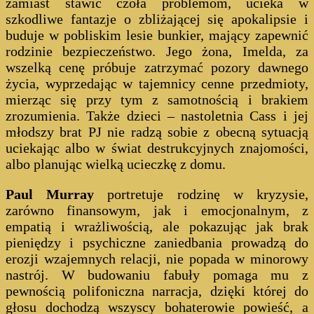
zamiast stawić czoła problemom, ucieka w
szkodliwe fantazje o zbliżającej się apokalipsie i
buduje w pobliskim lesie bunkier, mający zapewnić
rodzinie bezpieczeństwo. Jego żona, Imelda, za
wszelką cenę próbuje zatrzymać pozory dawnego
życia, wyprzedając w tajemnicy cenne przedmioty,
mierząc się przy tym z samotnością i brakiem
zrozumienia. Także dzieci – nastoletnia Cass i jej
młodszy brat PJ nie radzą sobie z obecną sytuacją
uciekając albo w świat destrukcyjnych znajomości,
albo planując wielką ucieczkę z domu.
Paul Murray
portretuje rodzinę w kryzysie,
zarówno finansowym, jak i emocjonalnym, z
empatią i wrażliwością, ale pokazując jak brak
pieniędzy i psychiczne zaniedbania prowadzą do
erozji wzajemnych relacji, nie popada w minorowy
nastrój. W budowaniu fabuły pomaga mu z
pewnością polifoniczna narracja, dzięki której do
głosu dochodzą wszyscy bohaterowie powieść, a