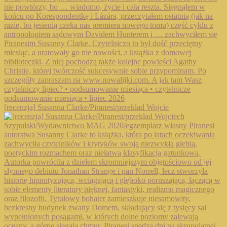
[recenzja] Susanna Clarke/Piranesi/przekład Wojcie