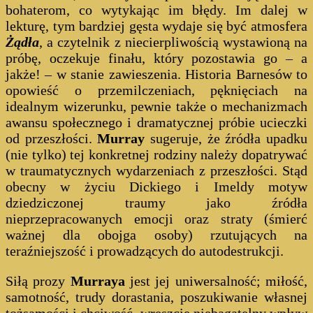
bohaterom, co wytykając im błędy. Im dalej w
lekturę, tym bardziej gęsta wydaje się być atmosfera
Żądła
, a czytelnik z niecierpliwością wystawioną na
próbę, oczekuje finału, który pozostawia go – a
jakże! – w stanie zawieszenia. Historia Barnesów to
opowieść o przemilczeniach, pęknięciach na
idealnym wizerunku, pewnie także o mechanizmach
awansu społecznego i dramatycznej próbie ucieczki
od przeszłości.
Murray
sugeruje, że źródła upadku
(nie tylko) tej konkretnej rodziny należy dopatrywać
w traumatycznych wydarzeniach z przeszłości. Stąd
obecny w życiu Dickiego i Imeldy motyw
dziedziczonej traumy jako źródła
nieprzepracowanych emocji oraz straty (śmierć
ważnej dla obojga osoby) rzutujących na
teraźniejszość i prowadzących do autodestrukcji.
Siłą prozy
Murraya
jest jej uniwersalność; miłość,
samotność, trudy dorastania, poszukiwanie własnej
tożsamości i chciwość, wreszcie niebagatelny wpływ