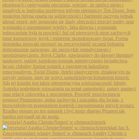
[recenzja] Agatha Christie/Śmierć w chmurach/przek