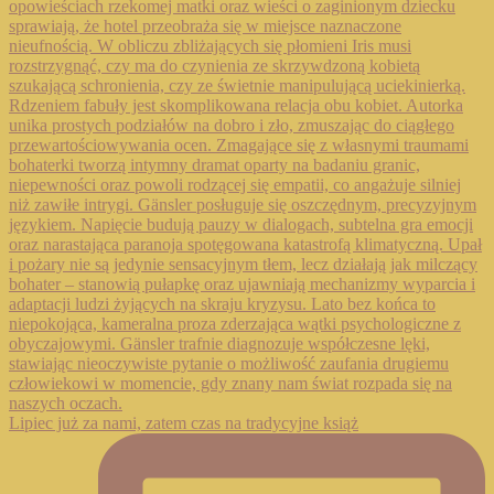
Lipiec już za nami, zatem czas na tradycyjne książ