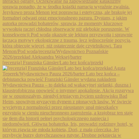
[recenzja] Franziska Gänsler/Lato bez końca/przekł