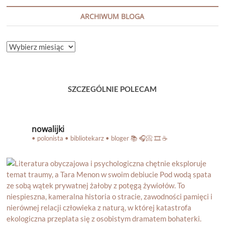
ARCHIWUM BLOGA
ARCHIWUM
BLOGA
SZCZEGÓLNIE POLECAM
nowalijki
• polonista • bibliotekarz • bloger
📚 🎧📀 🎞️ ☕️