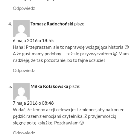
Odpowiedz
Tomasz Radochoński
pisze:
6 maja 2016 o 18:55
Haha! Przepraszam, ale to naprawdę wciągająca historia 😉
A że gust mamy podobny … też się przyzwyczaiłem 😉 Mam
nadzieję, że tak pozostanie, bo to fajne uczucie!
Odpowiedz
Miłka Kołakowska
pisze:
7 maja 2016 o 08:48
Widać, że tempo akcji celowo jest zmienne, aby na koniec
pędzić razem z emocjami czytelnika. Z przyjemnością
sięgnę po tę książkę. Pozdrawiam 🙂
Odpowiedz