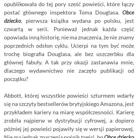
opublikowała do tej pory sześć powieści, które łączy
postać głównego inspektora Toma Douglasa.
Obce
dziecko
, pierwsza książka wydana po polsku, jest
czwartą w serii. Ponieważ jednak każda część
opowiada inną historię, nie ma znaczenia, że nie znamy
poprzednich odsłon cyklu. Ucierpi na tym być może
trochę biografia Douglasa, ale bez uszczerbku dla
głównej fabuły. A tak przy okazji zastanawia mnie,
dlaczego wydawnictwo nie zaczęło publikacji od
początku?
Abbott, której wszystkie powieści szturmem wdarły
się na szczyty bestsellerów brytyjskiego Amazona, jest
przykładem kariery na miarę współczesności. Karierę
zrobiła najpierw w dystrybucji cyfrowej, a dopiero
póżniej jej powieści pojawiły się w wersji papierowej.
Nie ma jednak znaczenia nośnik treści, bo
Obce dziecko