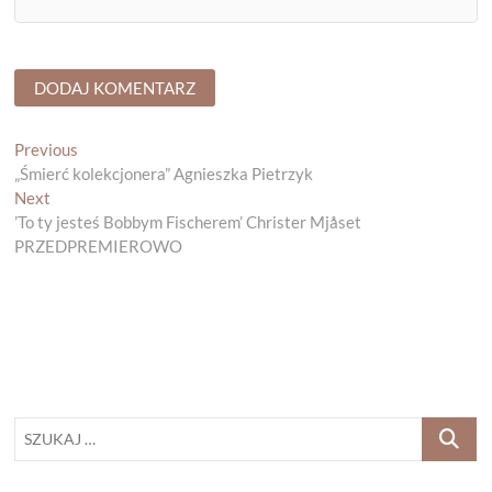
Nawigacja
Previous
Previous
post:
„Śmierć kolekcjonera” Agnieszka Pietrzyk
wpisu
Next
Next
post:
’To ty jesteś Bobbym Fischerem’ Christer Mjåset
PRZEDPREMIEROWO
SZUKAJ
…