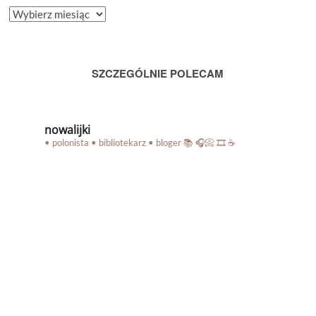
ARCHIWUM
BLOGA
SZCZEGÓLNIE POLECAM
nowalijki
• polonista • bibliotekarz • bloger
📚 🎧📀 🎞️ ☕️