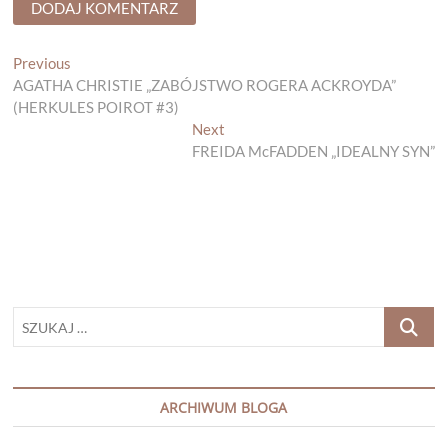
Nawigacja
Previous
Previous
post:
AGATHA CHRISTIE „ZABÓJSTWO ROGERA ACKROYDA”
wpisu
(HERKULES POIROT #3)
Next
Next
post:
FREIDA McFADDEN „IDEALNY SYN”
SZUKAJ
…
ARCHIWUM BLOGA