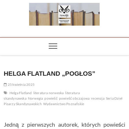
Skip
to
content
NOWALIJKI
TOMASZ RADOCHOŃSKI PISZE O KSIĄŻKACH
HELGA FLATLAND „POGŁOS”
25 kwietnia 2025
Helga Flatland
literatura norweska
literatura
skandynawska
Norwegia
powieść
powieść obczajowa
recenzja
Seria Dzieł
Pisarzy Skandynawskich
Wydawnictwo Poznańskie
Jedną z pierwszych autorek, których powieści