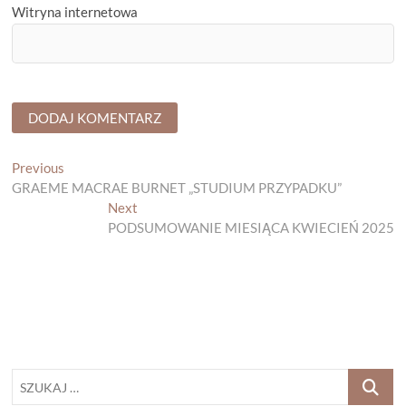
Witryna internetowa
Nawigacja
Previous
Previous
post:
GRAEME MACRAE BURNET „STUDIUM PRZYPADKU”
wpisu
Next
Next
post:
PODSUMOWANIE MIESIĄCA KWIECIEŃ 2025
SZUKAJ
…