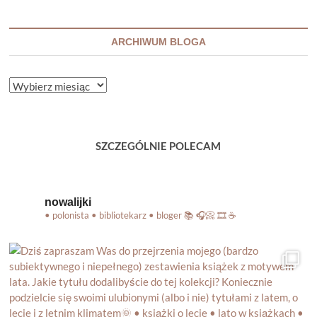
ARCHIWUM BLOGA
ARCHIWUM
BLOGA
SZCZEGÓLNIE POLECAM
nowalijki
• polonista • bibliotekarz • bloger
📚 🎧📀 🎞️ ☕️