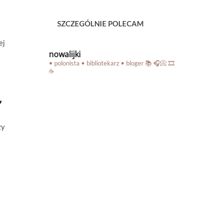
SZCZEGÓLNIE POLECAM
ej
nowalijki
• polonista • bibliotekarz • bloger
📚 🎧📀 🎞️
☕️
”
zy