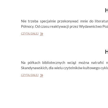
„POGŁOS”
H
Nie trzeba specjalnie przekonywać mnie do literatu
Północy. Od czasu reaktywacji przez Wydawnictwo Poz
HELGA
CZYTAJ DALEJ
FLATLAND
„OSTATNI
RAZ”
H
Na półkach bibliotecznych wciąż można natrafić n
Skandynawskich, dla wielu czytelników kultowego cy
HELGA
CZYTAJ DALEJ
FLATLAND
„WSPÓŁCZESNA
RODZINA”