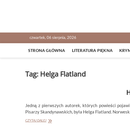
Skip
to
content
NOWALIJKI
TOMASZ RADOCHOŃSKI PISZE O KSIĄŻKACH
czwartek, 06 sierpnia, 2026
STRONA GŁÓWNA
LITERATURA PIĘKNA
KRY
Tag:
Helga Flatland
H
Jedną z pierwszych autorek, których powieści pojaw
Pisarzy Skandynawskich, była Helga Flatland. Norwesk
HELGA
CZYTAJ DALEJ
FLATLAND