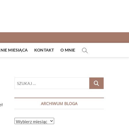
IE MIESIĄCA
KONTAKT
O MNIE
SZUKAJ
…
ARCHIWUM BLOGA
eł
ARCHIWUM
BLOGA