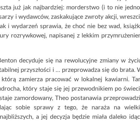
zta już jak najbardziej: morderstwo (i to nie jedno
arzy i wydawców, zaskakujące zwroty akcji, wreszc
ak i wydarzeń sprawia, że choć nie bez wad, książ
ratury rozrywkowej, napisanej z lekkim przymrużeni
enton decyduje się na rewolucyjne zmiany w życi
abilnej przyszłości i … przeprowadza się do brata.
 którą zamierza pracować w lokalnej kawiarni. T
rocha, który staje się jej przewodnikiem po świec
ostaje zamordowany, Theo postanawia przeprowadz
ając sobie sprawy z tego, że naraża na wielki
 najbliższych, a jej decyzja będzie miała daleko idą