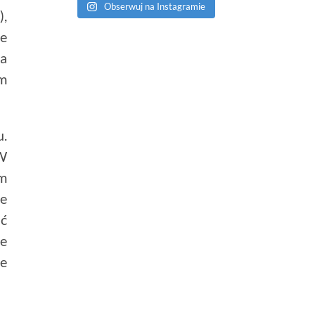
Obserwuj na Instagramie
),
ie
ka
em
u.
 W
am
ie
ić
e
ce