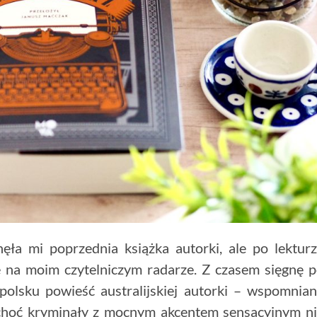
a mi poprzednia książka autorki, ale po lektur
 na moim czytelniczym radarze. Z czasem sięgnę 
polsku powieść australijskiej autorki – wspomnia
choć kryminały z mocnym akcentem sensacyjnym n