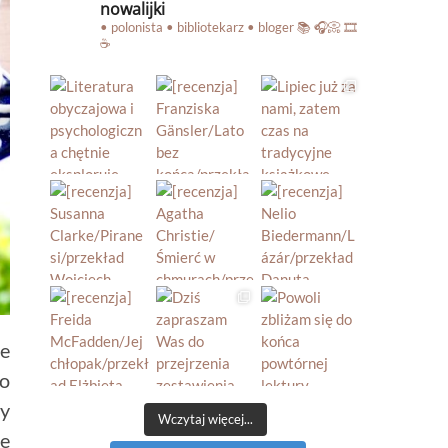
nowalijki
• polonista • bibliotekarz • bloger
📚 🎧📀 🎞️
☕️
ze
po
ny
Wczytaj więcej...
ie