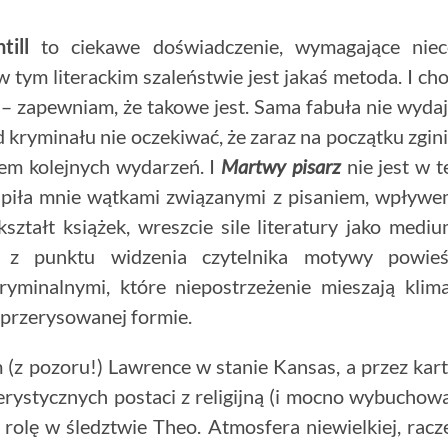
till
to ciekawe doświadczenie, wymagające niec
w tym literackim szaleństwie jest jakaś metoda. I ch
 – zapewniam, że takowe jest. Sama fabuła nie wyda
od kryminału nie oczekiwać, że zaraz na początku zgin
orem kolejnych wydarzeń. I
Martwy pisarz
nie jest w t
kupiła mnie wątkami związanymi z pisaniem, wpływ
ztałt książek, wreszcie sile literatury jako medi
ce z punktu widzenia czytelnika motywy powie
kryminalnymi, które niepostrzeżenie mieszają klim
przerysowanej formie.
m (z pozoru!) Lawrence w stanie Kansas, a przez kar
terystycznych postaci z religijną (i mocno wybuchow
rolę w śledztwie Theo. Atmosfera niewielkiej, racz