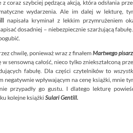
 z coraz szybciej pędzącą akcją, która odsłania prz
amatyczne wydarzenia. Ale im dalej w lekturę, t
ll
napisała kryminał z lekkim przymrużeniem ok
pisać dosadniej – niebezpiecznie szarżującą fabułę.
pogubić.
rzez chwilę, ponieważ wraz z finałem
Martwego pisar
ę w sensowną całość, nieco tylko zniekształconą prz
ujących fabułę. Dla części czytelników to
wszyst
m negatywnie wpływającym na cenę książki, mnie t
ie przypadły go gustu. I dlatego lekturę powieś
ku kolejne książki
Sulari Gentill.