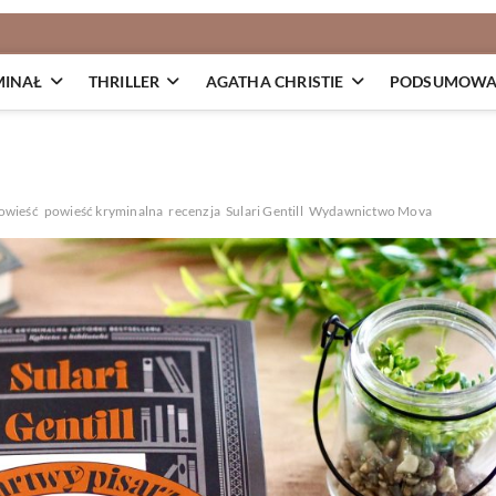
MINAŁ
THRILLER
AGATHA CHRISTIE
PODSUMOWAN
owieść
powieść kryminalna
recenzja
Sulari Gentill
Wydawnictwo Mova