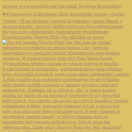
Powieścipisarka Nguyen Phan Que Mai dała się pozna