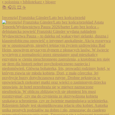
• polonista • bibliotekarz • bloger
📚 🎧📀 🎞️ ☕️
[recenzja] Franziska Gänsler/Lato bez końca/przekł