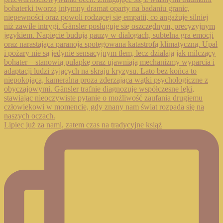
Lipiec już za nami, zatem czas na tradycyjne książ