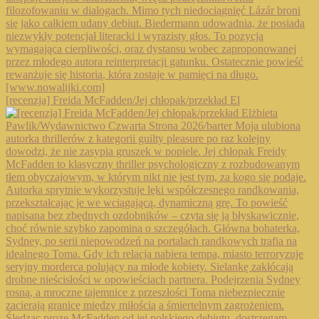
[recenzja] Freida McFadden/Jej chłopak/przekład El