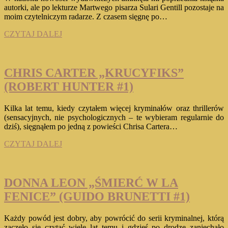
autorki, ale po lekturze Martwego pisarza Sulari Gentill pozostaje na
moim czytelniczym radarze. Z czasem sięgnę po…
SULARI
CZYTAJ DALEJ
GENTILL
„MARTWY
PISARZ”
CHRIS CARTER „KRUCYFIKS”
(ROBERT HUNTER #1)
Kilka lat temu, kiedy czytałem więcej kryminałów oraz thrillerów
(sensacyjnych, nie psychologicznych – te wybieram regularnie do
dziś), sięgnąłem po jedną z powieści Chrisa Cartera…
CHRIS
CZYTAJ DALEJ
CARTER
„KRUCYFIKS”
(ROBERT
HUNTER
DONNA LEON „ŚMIERĆ W LA
#1)
FENICE” (GUIDO BRUNETTI #1)
Każdy powód jest dobry, aby powrócić do serii kryminalnej, którą
zaczęło się czytać wiele lat temu i gdzieś po drodze zaniechało