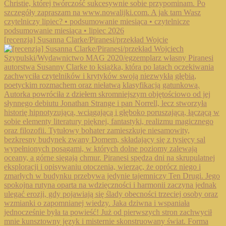
[recenzja] Susanna Clarke/Piranesi/przekład Wojcie