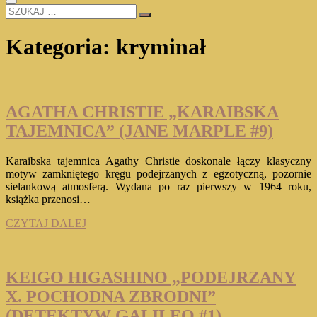
SZUKAJ
…
Kategoria:
kryminał
AGATHA CHRISTIE „KARAIBSKA
TAJEMNICA” (JANE MARPLE #9)
Karaibska tajemnica Agathy Christie doskonale łączy klasyczny
motyw zamkniętego kręgu podejrzanych z egzotyczną, pozornie
sielankową atmosferą. Wydana po raz pierwszy w 1964 roku,
książka przenosi…
AGATHA
CZYTAJ DALEJ
CHRISTIE
„KARAIBSKA
TAJEMNICA”
(JANE
KEIGO HIGASHINO „PODEJRZANY
MARPLE
X. POCHODNA ZBRODNI”
#9)
(DETEKTYW GALILEO #1)