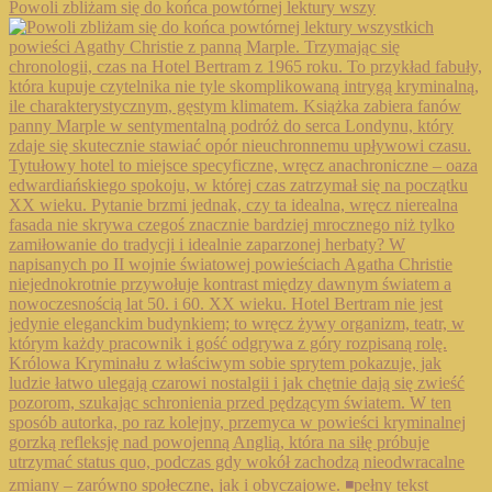
Powoli zbliżam się do końca powtórnej lektury wszy