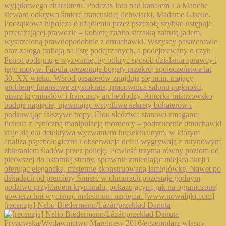
[recenzja] Nelio Biedermann/Lázár/przekład Danuta