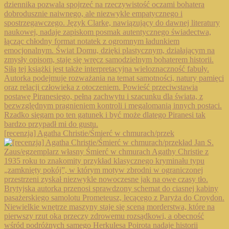
[recenzja] Agatha Christie/Śmierć w chmurach/przek