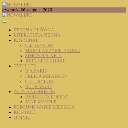
Skip
to
TOMASZ RADOCHOŃSKI PISZE O KSIĄŻKACH
czwartek, 06 sierpnia, 2026
content
NOWALIJKI
STRONA GŁÓWNA
LITERATURA PIĘKNA
KRYMINAŁ
C.J. SANSOM
MARYLA SZYMICZKOWA
SIMON BECKETT
JØRN LIER HORST
THRILLER
B.A.PARIS
FREIDA McFADDEN
C.L. TAYLOR
RUTH WARE
AGATHA CHRISTIE
HERKULES POIROT
JANE MARPLE
PODSUMOWANIE MIESIĄCA
KONTAKT
O MNIE