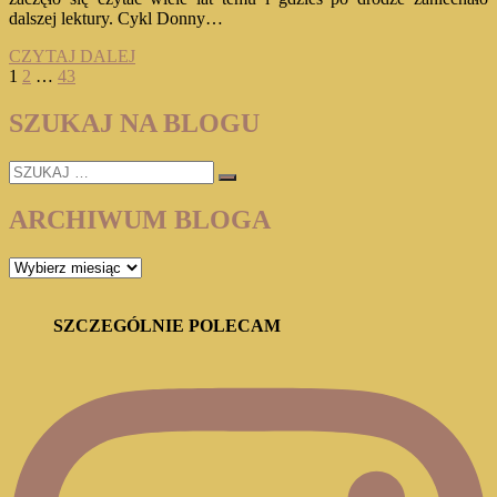
dalszej lektury. Cykl Donny…
DONNA
CZYTAJ DALEJ
Stronicowanie
Page
Page
Page
Next
LEON
1
2
…
43
page
„ŚMIERĆ
wpisów
W
SZUKAJ NA BLOGU
LA
FENICE”
SZUKAJ
(GUIDO
…
BRUNETTI
#1)
ARCHIWUM BLOGA
ARCHIWUM
BLOGA
SZCZEGÓLNIE POLECAM