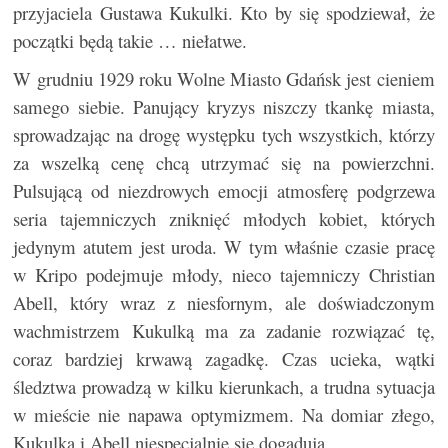
przyjaciela Gustawa Kukulki. Kto by się spodziewał, że
początki będą takie … niełatwe.
W grudniu 1929 roku Wolne Miasto Gdańsk jest cieniem
samego siebie. Panujący kryzys niszczy tkankę miasta,
sprowadzając na drogę występku tych wszystkich, którzy
za wszelką cenę chcą utrzymać się na powierzchni.
Pulsującą od niezdrowych emocji atmosferę podgrzewa
seria tajemniczych zniknięć młodych kobiet, których
jedynym atutem jest uroda. W tym właśnie czasie pracę
w Kripo podejmuje młody, nieco tajemniczy Christian
Abell, który wraz z niesfornym, ale doświadczonym
wachmistrzem Kukulką ma za zadanie rozwiązać tę,
coraz bardziej krwawą zagadkę. Czas ucieka, wątki
śledztwa prowadzą w kilku kierunkach, a trudna sytuacja
w mieście nie napawa optymizmem. Na domiar złego,
Kukulka i Abell niespecjalnie się dogadują.