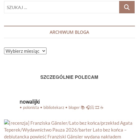
SZUKAJ
…
ARCHIWUM BLOGA
ARCHIWUM
BLOGA
SZCZEGÓLNIE POLECAM
nowalijki
• polonista • bibliotekarz • bloger
📚 🎧📀 🎞️ ☕️