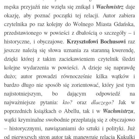
męska przyjaźń nie wzięła się znikąd i
Wachmistrz
daje
okazję, aby poznać początki tej relacji. Autor zabiera
czytelnika po raz kolejny do Wolnego Miasta Gdańska,
przedstawionego w powieści z dbałością o szczegóły – i
Krzysztofowi Bochusowi
historyczne, i obyczajowe.
raz
jeszcze należą się słowa uznania za staranną kwerendę,
dzięki której z takim zaciekawieniem czytelnik śledzi
kolejne wydarzenia w powieści. A dzieje się naprawdę
dużo; autor prowadzi równocześnie kilka wątków i
bardzo długo nie sposób się zorientować, który jest tym
najistotniejszym, bo dającym odpowiedź na
najważniejsze pytania:
kto?
oraz
dlaczego?
Jak w
poprzednich książkach o Abellu, tak i w
Wachmistrzu
,
wątki kryminalne swobodnie przeplatają się z obyczajowo
– historycznymi, nawiązaniami do sztuki i polityki. Już
od pierwszych stron autor tak manewruje relacją Kukulki