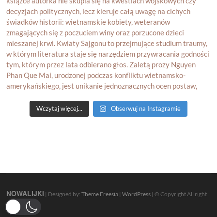
Wczytaj więcej...
Obserwuj na Instagramie
NOWALIJKI
| Designed by:
Theme Freesia
|
WordPress
| © Copyright All right
reserved