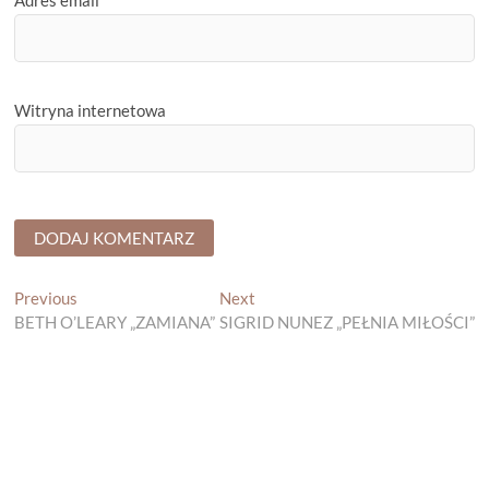
Witryna internetowa
Nawigacja
Previous
Next
Previous
Next
post:
post:
BETH O’LEARY „ZAMIANA”
SIGRID NUNEZ „PEŁNIA MIŁOŚCI”
wpisu