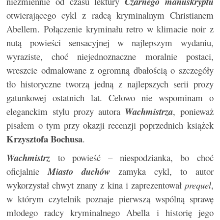
niezmiennie od czasu lektury
Czarnego manuskryptu
otwierającego cykl z radcą kryminalnym Christianem
Abellem. Połączenie kryminału retro w klimacie noir z
nutą powieści sensacyjnej w najlepszym wydaniu,
wyraziste, choć niejednoznaczne moralnie postaci,
wreszcie odmalowane z ogromną dbałością o szczegóły
tło historyczne tworzą jedną z najlepszych serii prozy
gatunkowej ostatnich lat. Celowo nie wspominam o
eleganckim stylu prozy autora
Wachmistrza
, ponieważ
pisałem o tym przy okazji recenzji poprzednich książek
Krzysztofa Bochusa
.
Wachmistrz
to powieść – niespodzianka, bo choć
oficjalnie
Miasto duchów
zamyka cykl, to autor
wykorzystał chwyt znany z kina i zaprezentował
prequel
,
w którym czytelnik poznaje pierwszą wspólną sprawę
młodego radcy kryminalnego Abella i historię jego