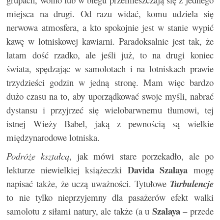
miejsca na drugi. Od razu widać, komu udziela się
nerwowa atmosfera, a kto spokojnie jest w stanie wypić
kawę w lotniskowej kawiarni. Paradoksalnie jest tak, że
latam dość rzadko, ale jeśli już, to na drugi koniec
świata, spędzając w samolotach i na lotniskach prawie
trzydzieści godzin w jedną stronę. Mam więc bardzo
dużo czasu na to, aby uporządkować swoje myśli, nabrać
dystansu i przyjrzeć się wielobarwnemu tłumowi, tej
istnej Wieży Babel, jaką z pewnością są wielkie
międzynarodowe lotniska.
Podróże kształcą
, jak mówi stare porzekadło, ale po
Davida Szalaya
lekturze niewielkiej książeczki
mogę
napisać także, że uczą uważności. Tytułowe
Turbulencje
to nie tylko nieprzyjemny dla pasażerów efekt walki
Szalaya
samolotu z siłami natury, ale także (a u
– przede