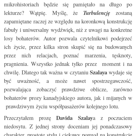
mikrohistoriach będzie się pamiętało na długo po
lekturze? Wątpię. Myślę, że
Turbulencję
zostaną
zapamiętane raczej ze względu na koronkową konstrukcję
fabuły i uniwersalny wydźwięk, niż z uwagi na konkretne
losy bohaterów. Autor pozwala czytelnikowi podejrzeć
ich życie, przez kilka stron skupić się na budowanych
przez nich relacjach, poznać marzenia, tęsknoty,
pragnienia. Wszystko jednak tylko przez moment i na
Szalaya
chwilę. Dlatego tak ważna w czytaniu
wydaje się
być uważność, a może nawet spostrzegawczość,
pozwalająca zobaczyć prawdziwe oblicze, zarówno
bohaterów prozy kanadyjskiego autora, jak i mijanych w
prawdziwym życiu współpasażerów kolejnego lotu.
Davida Szalay
Przeczytałem prozę
a z poczuciem
niedosytu. Z jednej strony doceniam jej ponadczasowy
charakter, prostotę stylu i ciekawy pomysł na konstrukcję