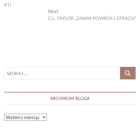
wpisu
#1)
Next
Next
post:
C.L. TAYLOR „ZANIM POWRÓCI STRACH”
SZUKAJ
…
ARCHIWUM BLOGA
ARCHIWUM
BLOGA