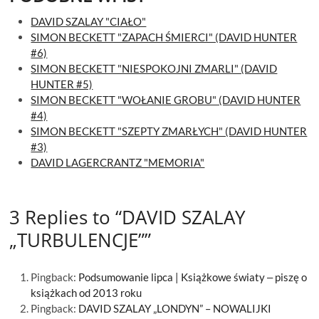
DAVID SZALAY "CIAŁO"
SIMON BECKETT "ZAPACH ŚMIERCI" (DAVID HUNTER
#6)
SIMON BECKETT "NIESPOKOJNI ZMARLI" (DAVID
HUNTER #5)
SIMON BECKETT "WOŁANIE GROBU" (DAVID HUNTER
#4)
SIMON BECKETT "SZEPTY ZMARŁYCH" (DAVID HUNTER
#3)
DAVID LAGERCRANTZ "MEMORIA"
3 Replies to “DAVID SZALAY
„TURBULENCJE””
Pingback:
Podsumowanie lipca | Książkowe światy ‒ piszę o
książkach od 2013 roku
Pingback:
DAVID SZALAY „LONDYN” – NOWALIJKI