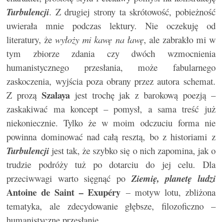
Turbulencji
. Z drugiej strony ta skrótowość, pobieżność
uwierała mnie podczas lektury. Nie oczekuję od
literatury, że
wyłoży mi kawę na ławę
, ale zabrakło mi w
tym zbiorze zdania czy dwóch wzmocnienia
humanistycznego przesłania, może fabularnego
zaskoczenia, wyjścia poza obrany przez autora schemat.
Szalaya
Z prozą
jest trochę jak z barokową poezją –
zaskakiwać ma koncept – pomysł, a sama treść już
niekoniecznie. Tylko że w moim odczuciu forma nie
powinna dominować nad całą resztą, bo z historiami z
Turbulencji
jest tak, że szybko się o nich zapomina, jak o
trudzie podróży tuż po dotarciu do jej celu. Dla
przeciwwagi warto sięgnąć po
Ziemię, planetę
ludzi
Antoine de Saint – Exupéry
– motyw lotu, zbliżona
tematyka, ale zdecydowanie głębsze, filozoficzno –
humanistyczne przesłanie.