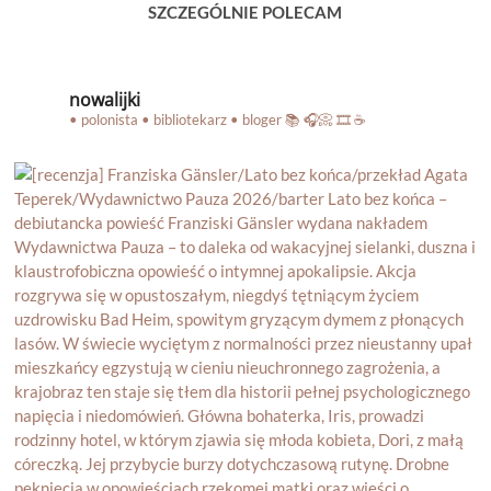
SZCZEGÓLNIE POLECAM
nowalijki
• polonista • bibliotekarz • bloger
📚 🎧📀 🎞️ ☕️