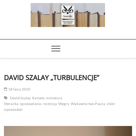
Skip
to
content
NOWALIJKI
TOMASZ RADOCHOŃSKI PISZE O KSIĄŻKACH
DAVID SZALAY „TURBULENCJE”
18 lipca 2020
David Szalay
Kanada
miniatura
literacka
opowiadania
recenzja
Węgry
Wydawnictwo Pauza
zbiór
opowiadań