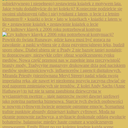
Czy kultowy klasyk z 2006 roku potrzebował kontynu