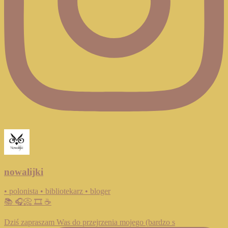
nowalijki
• polonista • bibliotekarz • bloger
📚 🎧📀 🎞️ ☕️
Dziś zapraszam Was do przejrzenia mojego (bardzo s