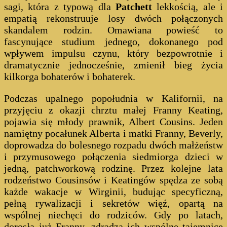
sagi, która z typową dla
Patchett
lekkością, ale i
empatią rekonstruuje losy dwóch połączonych
skandalem rodzin. Omawiana powieść to
fascynujące studium jednego, dokonanego pod
wpływem impulsu czynu, który bezpowrotnie i
dramatycznie jednocześnie, zmienił bieg życia
kilkorga bohaterów i bohaterek.
Podczas upalnego popołudnia w Kalifornii, na
przyjęciu z okazji chrztu małej Franny Keating,
pojawia się młody prawnik, Albert Cousins. Jeden
namiętny pocałunek Alberta i matki Franny, Beverly,
doprowadza do bolesnego rozpadu dwóch małżeństw
i przymusowego połączenia siedmiorga dzieci w
jedną, patchworkową rodzinę. Przez kolejne lata
rodzeństwo Cousinsów i Keatingów spędza ze sobą
każde wakacje w Wirginii, budując specyficzną,
pełną rywalizacji i sekretów więź, opartą na
wspólnej niechęci do rodziców. Gdy po latach,
dorosła już Franny, zdradza ich wspólne tajemnice