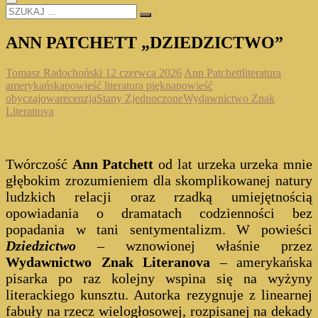
SZUKAJ
…
ANN PATCHETT „DZIEDZICTWO”
Tomasz Radochoński
12 czerwca 2026
Ann Patchett
literatura
amerykańska
powieść literatura piękna
powieść
obyczajowa
recenzja
Stany Zjednoczone
Wydawnictwo Znak
Literanova
Twórczość
Ann Patchett
od lat urzeka urzeka mnie
głębokim zrozumieniem dla skomplikowanej natury
ludzkich relacji oraz rzadką umiejętnością
opowiadania o dramatach codzienności bez
popadania w tani sentymentalizm. W powieści
Dziedzictwo
– wznowionej właśnie przez
Wydawnictwo Znak Literanova
– amerykańska
pisarka po raz kolejny wspina się na wyżyny
literackiego kunsztu. Autorka rezygnuje z linearnej
fabuły na rzecz wielogłosowej, rozpisanej na dekady