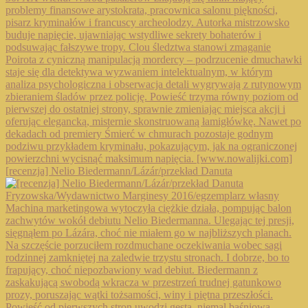
[recenzja] Nelio Biedermann/Lázár/przekład Danuta