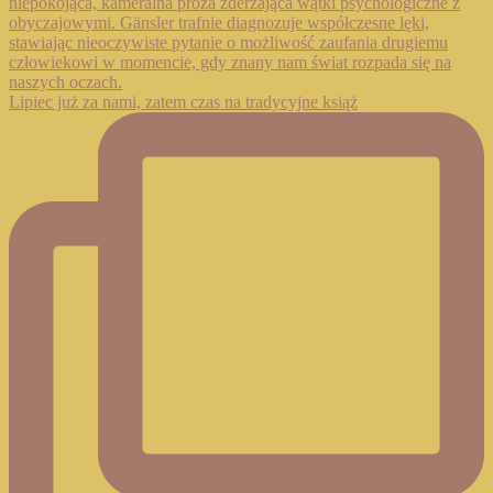
Lipiec już za nami, zatem czas na tradycyjne książ