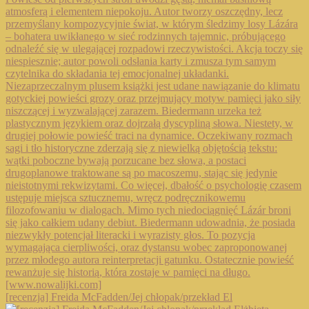
[recenzja] Freida McFadden/Jej chłopak/przekład El