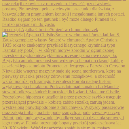
[recenzja] Agatha Christie/Śmierć w chmurach/przek