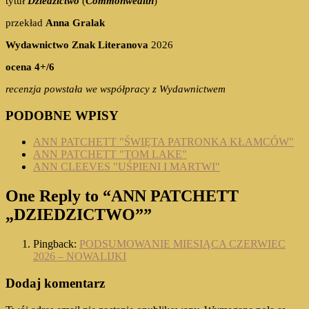
tytuł
Dziedzictwo
(
Commonwealth
)
przekład
Anna Gralak
Wydawnictwo Znak Literanova
2026
ocena 4+/6
recenzja powstała we współpracy z Wydawnictwem
PODOBNE WPISY
ANN PATCHETT "ŚWIĘTA PATRONKA KŁAMCÓW"
ANN PATCHETT "TOM LAKE"
ANN CLEEVES "UŚPIENI I MARTWI"
One Reply to “ANN PATCHETT
„DZIEDZICTWO””
Pingback:
PODSUMOWANIE MIESIĄCA CZERWIEC
2026 – NOWALIJKI
Dodaj komentarz