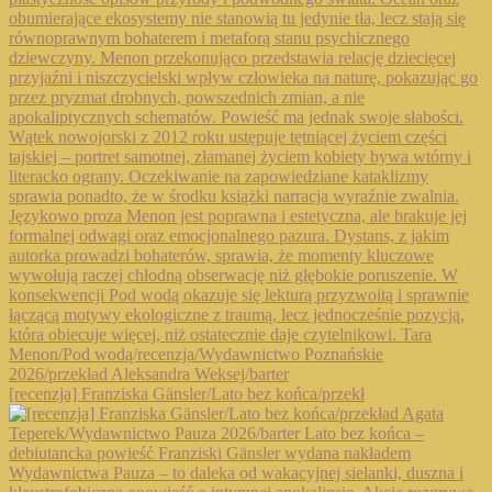
[recenzja] Franziska Gänsler/Lato bez końca/przekł