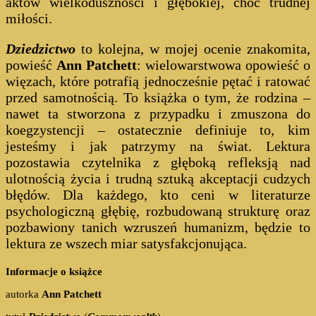
aktów wielkoduszności i głębokiej, choć trudnej
miłości.
Dziedzictwo
to kolejna, w mojej ocenie znakomita,
powieść
Ann Patchett
: wielowarstwowa opowieść o
więzach, które potrafią jednocześnie pętać i ratować
przed samotnością. To książka o tym, że rodzina –
nawet ta stworzona z przypadku i zmuszona do
koegzystencji – ostatecznie definiuje to, kim
jesteśmy i jak patrzymy na świat. Lektura
pozostawia czytelnika z głęboką refleksją nad
ulotnością życia i trudną sztuką akceptacji cudzych
błędów. Dla każdego, kto ceni w literaturze
psychologiczną głębię, rozbudowaną strukturę oraz
pozbawiony tanich wzruszeń humanizm, będzie to
lektura ze wszech miar satysfakcjonująca.
Informacje o książce
autorka
Ann Patchett