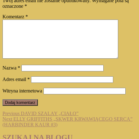
Twój adres email nie zostanie opublikowany.
Wymagane pola są
oznaczone
*
Komentarz
*
Nazwa
*
Adres email
*
Witryna internetowa
Nawigacja
Previous
Previous
DAVID SZALAY „CIAŁO”
Next
post:
Next
ELLY GRIFFITHS „SKWER KRWAWIĄCEGO SERCA”
wpisu
post:
(HARBINDER KAUR #3)
SZUKAJ NA BLOGU