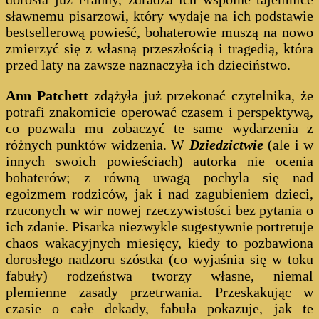
sławnemu pisarzowi, który wydaje na ich podstawie
bestsellerową powieść, bohaterowie muszą na nowo
zmierzyć się z własną przeszłością i tragedią, która
przed laty na zawsze naznaczyła ich dzieciństwo.
Ann Patchett
zdążyła już przekonać czytelnika, że
potrafi znakomicie operować czasem i perspektywą,
co pozwala mu zobaczyć te same wydarzenia z
różnych punktów widzenia. W
Dziedzictwie
(ale i w
innych swoich powieściach) autorka nie ocenia
bohaterów; z równą uwagą pochyla się nad
egoizmem rodziców, jak i nad zagubieniem dzieci,
rzuconych w wir nowej rzeczywistości bez pytania o
ich zdanie. Pisarka niezwykle sugestywnie portretuje
chaos wakacyjnych miesięcy, kiedy to pozbawiona
dorosłego nadzoru szóstka (co wyjaśnia się w toku
fabuły) rodzeństwa tworzy własne, niemal
plemienne zasady przetrwania. Przeskakując w
czasie o całe dekady, fabuła pokazuje, jak te