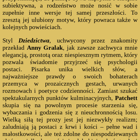
subiektywna, a rodzeństwo może nosić w sobie
zupełnie inne wersje tej samej przeszłości. To
zresztą jej ulubiony motyw, który powraca także w
kolejnych powieściach.
Styl
Dziedzictwa
, uchwycony przez znakomity
przekład
Anny Gralak
, jak zawsze zachwyca mnie
elegancją, prostotą oraz niespiesznym rytmem, który
pozwala świadomie przyjrzeć się psychologii
postaci. Pisarka unika wielkich słów, a
najważniejsze prawdy o swoich bohaterach
przemyca w prozaicznych gestach, urwanych
rozmowach i poetyce codzienności. Zamiast szukać
spektakularnych punktów kulminacyjnych,
Patchett
skupia się na powolnym procesie starzenia się,
wybaczania i godzenia się z nieuchronnością losu.
Wielką siłą tej prozy jest jej niezwykły realizm;
zaludniają ją postaci z krwi i kości – pełne wad i
małostkowości, ale też zdolne do niespodziewanych