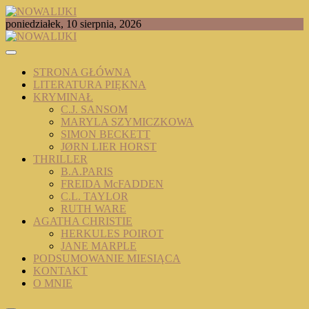
Skip
to
TOMASZ RADOCHOŃSKI PISZE O KSIĄŻKACH
poniedziałek, 10 sierpnia, 2026
content
NOWALIJKI
STRONA GŁÓWNA
LITERATURA PIĘKNA
KRYMINAŁ
C.J. SANSOM
MARYLA SZYMICZKOWA
SIMON BECKETT
JØRN LIER HORST
THRILLER
B.A.PARIS
FREIDA McFADDEN
C.L. TAYLOR
RUTH WARE
AGATHA CHRISTIE
HERKULES POIROT
JANE MARPLE
PODSUMOWANIE MIESIĄCA
KONTAKT
O MNIE