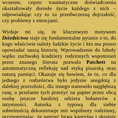
wczesne, często traumatyczne doświadczenia
ukształtowały dorosłe życie każdego z nich –
odpowiadając czy to za przedwczesną dojrzałość,
czy problemy z emocjami.
Wydaje mi się, że kluczowym motywem
Dziedzictw
a
staje się fundamentalne pytanie o to, do
kogo właściwie należy ludzkie życie i kto ma prawo
opowiadać naszą historię. Wprowadzenie do fabuły
wątku zuchwałej kradzieży rodzinnych wspomnień
przez znanego literata pozwala
Patchett
na
autotematyczną refleksję nad etyką pisarską oraz
naturą pamięci. Okazuje się bowiem, że to, co dla
jednego z rodzeństwa było jedynie anegdotą z
dalekiej przeszłości, dla innego stanowiło najgłębszą
ranę, a przelanie tych przeżyć na papier przez obcą
osobę jeszcze bardziej odziera bohaterów z
intymności. Autorka z typową dla siebie
subtelnością dekonstruuje mit wspólnoty rodzinnej,
przypominając, że pamięć bywa kapryśna i skrajnie