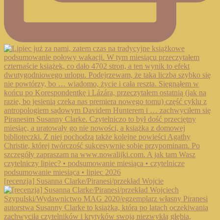
[recenzja] Susanna Clarke/Piranesi/przekład Wojcie