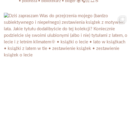
• polonista • bibliotekarz • bloger
📚 🎧📀 🎞️ ☕️