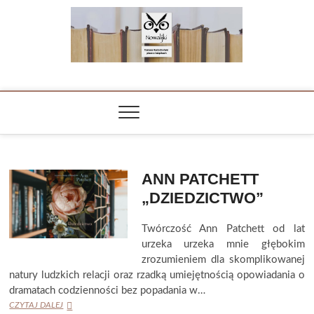
Skip
to
content
NOWALIJKI
TOMASZ RADOCHOŃSKI PISZE O KSIĄŻKACH
ANN PATCHETT
„DZIEDZICTWO”
Twórczość Ann Patchett od lat
urzeka urzeka mnie głębokim
zrozumieniem dla skomplikowanej
natury ludzkich relacji oraz rzadką umiejętnością opowiadania o
dramatach codzienności bez popadania w…
ANN
CZYTAJ DALEJ