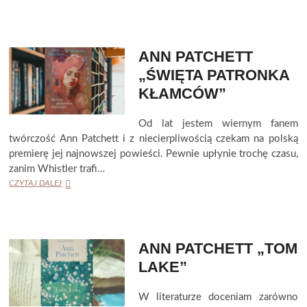
PATCHETT
„DZIEDZICTWO”
ANN PATCHETT
„ŚWIĘTA PATRONKA
KŁAMCÓW”
Od lat jestem wiernym fanem
twórczość Ann Patchett i z niecierpliwością czekam na polską
premierę jej najnowszej powieści. Pewnie upłynie trochę czasu,
zanim Whistler trafi…
ANN
CZYTAJ DALEJ
PATCHETT
„ŚWIĘTA
PATRONKA
KŁAMCÓW”
ANN PATCHETT „TOM
LAKE”
W literaturze doceniam zarówno