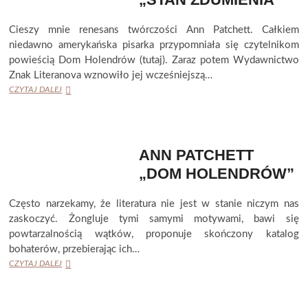
Cieszy mnie renesans twórczości Ann Patchett. Całkiem
niedawno amerykańska pisarka przypomniała się czytelnikom
powieścią Dom Holendrów (tutaj). Zaraz potem Wydawnictwo
Znak Literanova wznowiło jej wcześniejszą…
ANN
CZYTAJ DALEJ
PATCHETT
„STAN
ZDUMIENIA”
ANN PATCHETT
„DOM HOLENDRÓW”
Często narzekamy, że literatura nie jest w stanie niczym nas
zaskoczyć. Żongluje tymi samymi motywami, bawi się
powtarzalnością wątków, proponuje skończony katalog
bohaterów, przebierając ich…
ANN
CZYTAJ DALEJ
PATCHETT
„DOM
HOLENDRÓW”