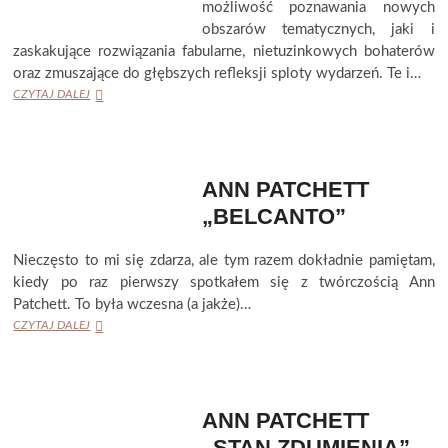
możliwość poznawania nowych
obszarów tematycznych, jaki i
zaskakujące rozwiązania fabularne, nietuzinkowych bohaterów
oraz zmuszające do głębszych refleksji sploty wydarzeń. Te i…
ANN
CZYTAJ DALEJ
PATCHETT
„TOM
LAKE”
ANN PATCHETT
„BELCANTO”
Nieczęsto to mi się zdarza, ale tym razem dokładnie pamiętam,
kiedy po raz pierwszy spotkałem się z twórczością Ann
Patchett. To była wczesna (a jakże)…
ANN
CZYTAJ DALEJ
PATCHETT
„BELCANTO”
ANN PATCHETT
„STAN ZDUMIENIA”