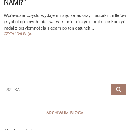
NAMI?”
Wprawdzie często wydaje mi się, że autorzy i autorki thrillerów
psychologicznych nie są w stanie niczym mnie zaskoczyć,
nadal z przyjemnością sięgam po ten gatunek.…
JOHN
CZYTAJ DALEJ
MARRS
„CO
SIĘ
SKRYWA
MIĘDZY
NAMI?”
SZUKAJ
…
ARCHIWUM BLOGA
ARCHIWUM