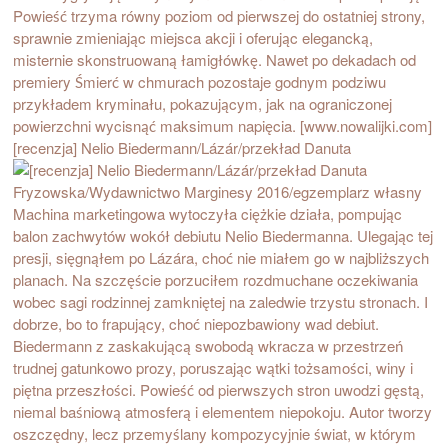
[recenzja] Nelio Biedermann/Lázár/przekład Danuta