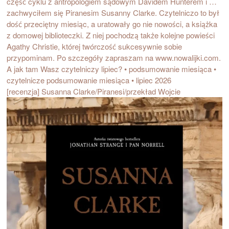
[recenzja] Susanna Clarke/Piranesi/przekład Wojcie