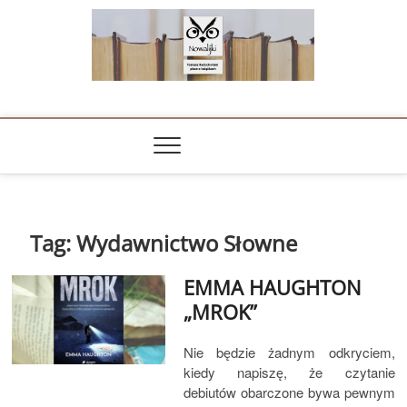
Skip
to
content
NOWALIJKI
TOMASZ RADOCHOŃSKI PISZE O KSIĄŻKACH
Tag:
Wydawnictwo Słowne
EMMA HAUGHTON
„MROK”
Nie będzie żadnym odkryciem,
kiedy napiszę, że czytanie
debiutów obarczone bywa pewnym