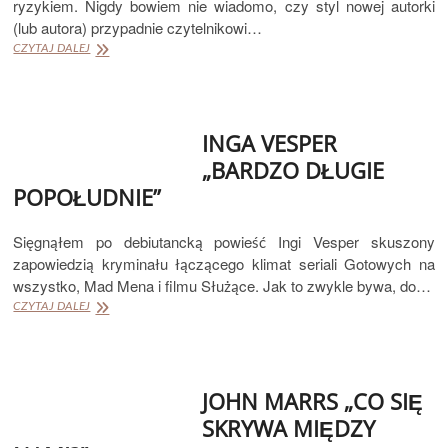
ryzykiem. Nigdy bowiem nie wiadomo, czy styl nowej autorki
(lub autora) przypadnie czytelnikowi…
EMMA
CZYTAJ DALEJ
HAUGHTON
„MROK”
INGA VESPER
„BARDZO DŁUGIE
POPOŁUDNIE”
Sięgnąłem po debiutancką powieść Ingi Vesper skuszony
zapowiedzią kryminału łączącego klimat seriali Gotowych na
wszystko, Mad Mena i filmu Służące. Jak to zwykle bywa, do…
INGA
CZYTAJ DALEJ
VESPER
„BARDZO
DŁUGIE
POPOŁUDNIE”
JOHN MARRS „CO SIĘ
SKRYWA MIĘDZY