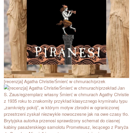
[recenzja] Agatha Christie/Śmierć w chmurach/przek