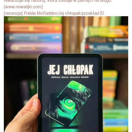
[recenzja] Freida McFadden/Jej chłopak/przekład El