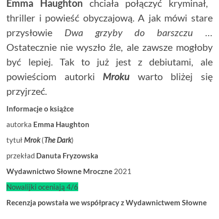
Emma Haughton
chciała połączyć kryminał,
thriller i powieść obyczajową. A jak mówi stare
przysłowie
Dwa grzyby do barszczu …
Ostatecznie nie wyszło źle, ale zawsze mogłoby
być lepiej. Tak to już jest z debiutami, ale
powieściom autorki
Mroku
warto bliżej się
przyjrzeć.
Informacje o książce
autorka
Emma Haughton
tytuł
Mrok
(
The Dark
)
przekład
Danuta Fryzowska
Wydawnictwo Słowne Mroczne
2021
Nowalijki oceniają 4/6
Recenzja powstała we współpracy z Wydawnictwem Słowne