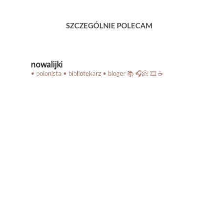
SZCZEGÓLNIE POLECAM
nowalijki
• polonista • bibliotekarz • bloger
📚 🎧📀 🎞️ ☕️