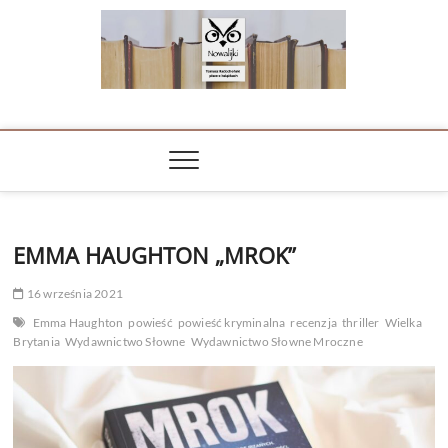
Skip
to
content
NOWALIJKI
TOMASZ RADOCHOŃSKI PISZE O KSIĄŻKACH
EMMA HAUGHTON „MROK”
16 września 2021
Emma Haughton
powieść
powieść kryminalna
recenzja
thriller
Wielka
Brytania
Wydawnictwo Słowne
Wydawnictwo Słowne Mroczne