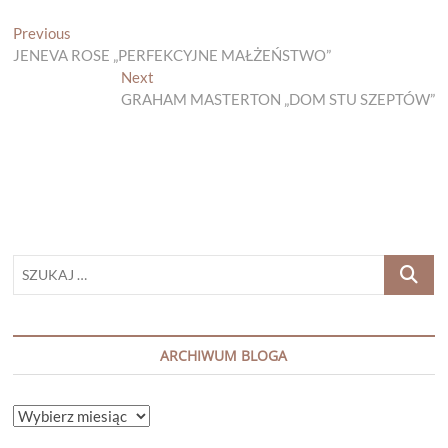
Nawigacja
Previous
Previous
post:
JENEVA ROSE „PERFEKCYJNE MAŁŻEŃSTWO”
wpisu
Next
Next
post:
GRAHAM MASTERTON „DOM STU SZEPTÓW”
SZUKAJ
…
ARCHIWUM BLOGA
ARCHIWUM
BLOGA