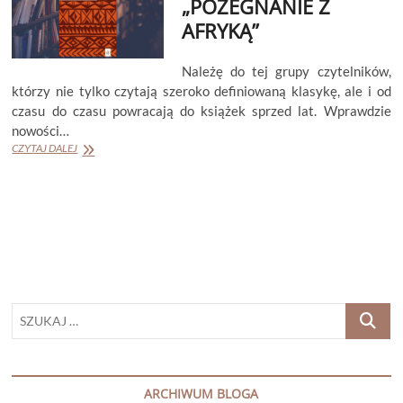
„POŻEGNANIE Z
SONTAG”
AFRYKĄ”
Należę do tej grupy czytelników,
którzy nie tylko czytają szeroko definiowaną klasykę, ale i od
czasu do czasu powracają do książek sprzed lat. Wprawdzie
nowości…
KAREN
CZYTAJ DALEJ
BLIXEN
„POŻEGNANIE
Z
AFRYKĄ”
SZUKAJ
…
ARCHIWUM BLOGA