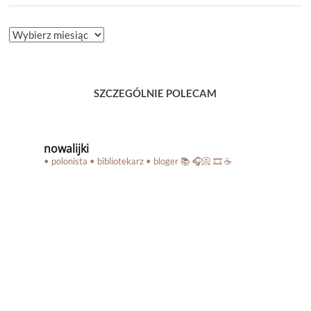
ARCHIWUM
BLOGA
SZCZEGÓLNIE POLECAM
nowalijki
• polonista • bibliotekarz • bloger
📚 🎧📀 🎞️ ☕️