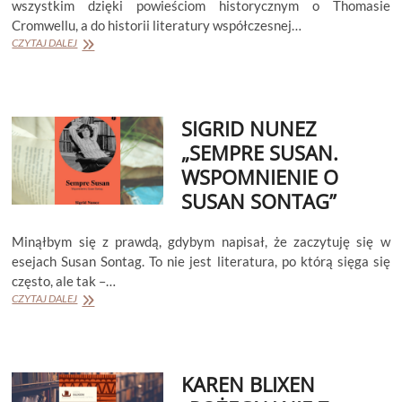
wszystkim dzięki powieściom historycznym o Thomasie
Cromwellu, a do historii literatury współczesnej…
HILARY
CZYTAJ DALEJ
MANTEL
„DUCHY
ZOSTAJĄ”
SIGRID NUNEZ
„SEMPRE SUSAN.
WSPOMNIENIE O
SUSAN SONTAG”
Minąłbym się z prawdą, gdybym napisał, że zaczytuję się w
esejach Susan Sontag. To nie jest literatura, po którą sięga się
często, ale tak –…
SIGRID
CZYTAJ DALEJ
NUNEZ
„SEMPRE
SUSAN.
WSPOMNIENIE
KAREN BLIXEN
O
SUSAN