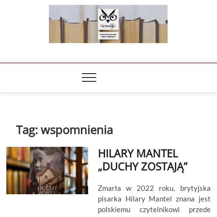
Skip
to
content
NOWALIJKI
TOMASZ RADOCHOŃSKI PISZE O KSIĄŻKACH
Tag:
wspomnienia
HILARY MANTEL
„DUCHY ZOSTAJĄ”
Zmarła w 2022 roku, brytyjska
pisarka Hilary Mantel znana jest
polskiemu czytelnikowi przede