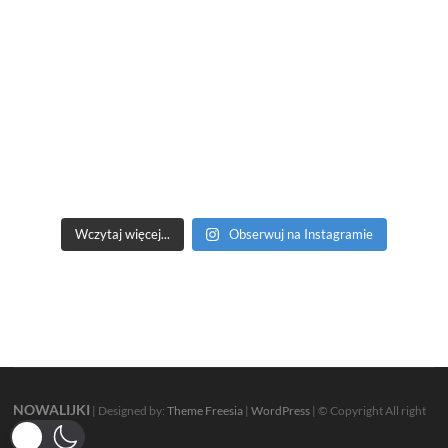
Wczytaj więcej...
Obserwuj na Instagramie
NOWALIJKI
| Designed by:
Theme Freesia
|
WordPress
| © Copyright All right
reserved