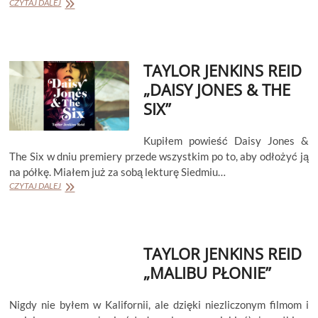
TAYLOR
CZYTAJ DALEJ
JENKINS
REID
„ATMOSFERA”
TAYLOR JENKINS REID
„DAISY JONES & THE
SIX”
Kupiłem powieść Daisy Jones &
The Six w dniu premiery przede wszystkim po to, aby odłożyć ją
na półkę. Miałem już za sobą lekturę Siedmiu…
TAYLOR
CZYTAJ DALEJ
JENKINS
REID
„DAISY
JONES
TAYLOR JENKINS REID
&
THE
„MALIBU PŁONIE”
SIX”
Nigdy nie byłem w Kalifornii, ale dzięki niezliczonym filmom i