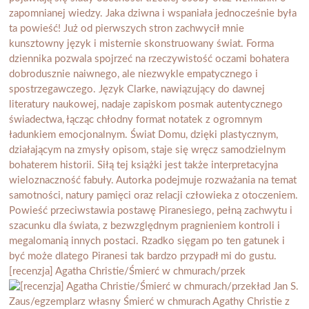
[recenzja] Agatha Christie/Śmierć w chmurach/przek