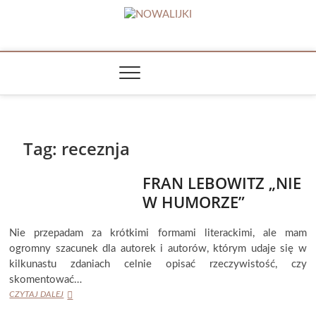
Skip
to
NOWALIJKI
content
TOMASZ RADOCHOŃSKI PISZE O KSIĄŻKACH
Tag:
receznja
FRAN LEBOWITZ „NIE
W HUMORZE”
Nie przepadam za krótkimi formami literackimi, ale mam
ogromny szacunek dla autorek i autorów, którym udaje się w
kilkunastu zdaniach celnie opisać rzeczywistość, czy
skomentować…
FRAN
CZYTAJ DALEJ
LEBOWITZ