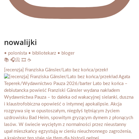
nowalijki
• polonista • bibliotekarz • bloger
📚 🎧📀 🎞️ ☕️
[recenzja] Franziska Gänsler/Lato bez końca/przekł