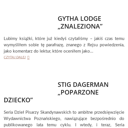
„NIE
W
HUMORZE”
GYTHA LODGE
„ZNALEZIONA”
Lubimy książki, które już kiedyś czytaliśmy – jakiś czas temu
wymyśliłem sobie tę parafrazę, znanego z Rejsu powiedzenia,
jako komentarz do lektur, które oceniłem jako…
GYTHA
CZYTAJ DALEJ
LODGE
„ZNALEZIONA”
STIG DAGERMAN
„POPARZONE
DZIECKO”
Seria Dzieł Pisarzy Skandynawskich to ambitne przedsięwzięcie
Wydawnictwa Poznańskiego, nawiązujące bezpośrednio do
publikowanego lata temu cyklu. I wtedy, i teraz, Seria