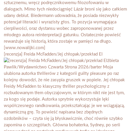
[recenzja] Freida McFadden/Jej chłopak/przekład El