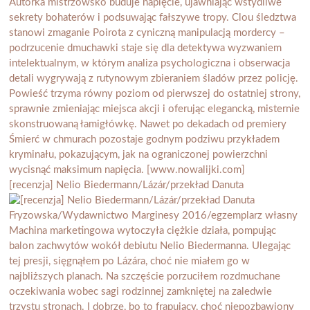
[recenzja] Nelio Biedermann/Lázár/przekład Danuta