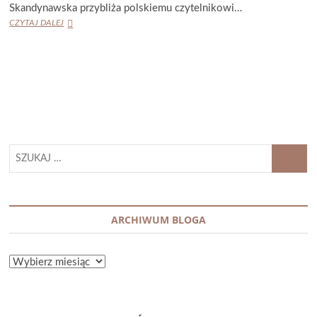
Skandynawska przybliża polskiemu czytelnikowi…
STIG
CZYTAJ DALEJ
DAGERMAN
„POPARZONE
DZIECKO”
SZUKAJ
…
ARCHIWUM BLOGA
ARCHIWUM
BLOGA