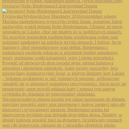
[recenzja] Nelio Biedermann/Lázár/przekład Danuta