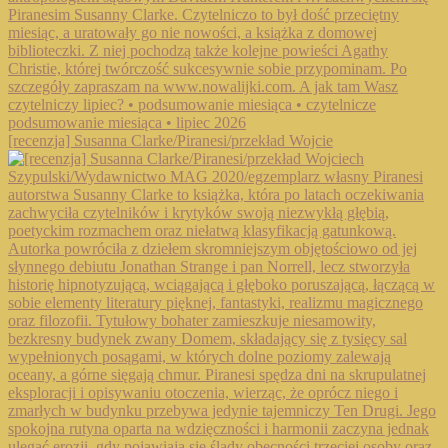
[recenzja] Susanna Clarke/Piranesi/przekład Wojcie