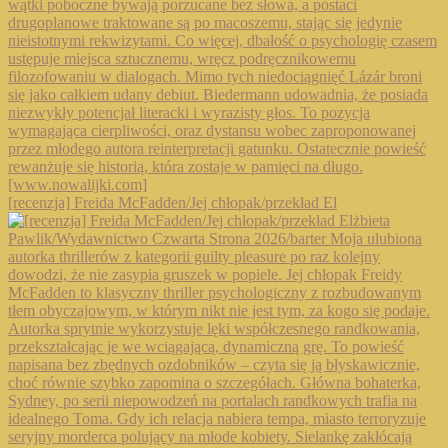
[recenzja] Freida McFadden/Jej chłopak/przekład El