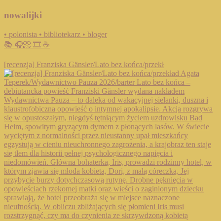
nowalijki
• polonista • bibliotekarz • bloger
📚 🎧📀 🎞️ ☕️
[recenzja] Franziska Gänsler/Lato bez końca/przekł