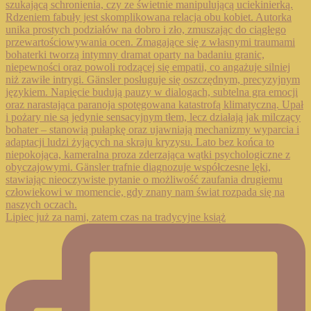
Lipiec już za nami, zatem czas na tradycyjne książ