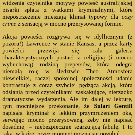
widzenia czytelnika motywy powieść australijskiej
pisarki splata z watkami kryminalnymi, które
niepostrzeżenie mieszają klimat typowy dla
cozy
crime
z sensacją w mocno przerysowanej formie.
Akcja powieści rozgrywa się w idyllicznym (z
pozoru!) Lawrence w stanie Kansas, a przez karty
powieści przewija się cała galeria
charakterystycznych postaci z religijną (i mocno
wybuchową) rodziną prepersów, która odegra
niemałą rolę w śledztwie Theo. Atmosfera
niewielkiej, raczej spokojnej społeczności udanie
kontrastuje z coraz szybciej pędzącą akcją, która
odsłania przed czytelnikami zaskakujące, nierzadko
dramatyczne wydarzenia. Ale im dalej w lekturę,
tym mocniejsze przekonanie, że
Sulari Gentill
napisała kryminał z lekkim przymrużeniem oka,
serwując mocno przerysowaną, żeby nie napisać
dosadniej – niebezpiecznie szarżującą fabułę. I to
taką, w której przez moment można się pogubić.