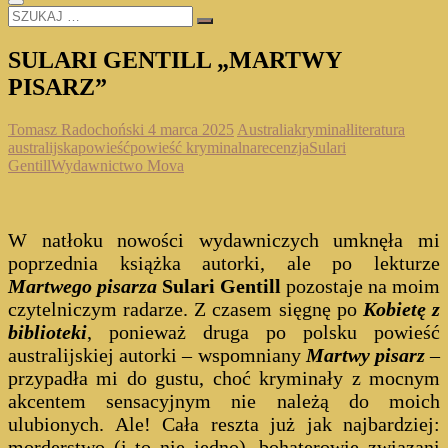
SZUKAJ
…
SULARI GENTILL „MARTWY
PISARZ”
Tomasz Radochoński
4 marca 2025
Australia
kryminał
literatura
australijska
powieść
powieść kryminalna
recenzja
Sulari
Gentill
Wydawnictwo Mova
W natłoku nowości wydawniczych umknęła mi
poprzednia książka autorki, ale po lekturze
Martwego pisarza
Sulari Gentill
pozostaje na moim
czytelniczym radarze. Z czasem sięgnę po
Kobietę z
biblioteki
, ponieważ druga po polsku powieść
australijskiej autorki – wspomniany
Martwy pisarz
–
przypadła mi do gustu, choć kryminały z mocnym
akcentem sensacyjnym nie należą do moich
ulubionych. Ale! Cała reszta już jak najbardziej:
morderstwo (i to nie jedno), bohaterowie związani