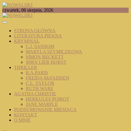
Skip
to
TOMASZ RADOCHOŃSKI PISZE O KSIĄŻKACH
czwartek, 06 sierpnia, 2026
content
NOWALIJKI
STRONA GŁÓWNA
LITERATURA PIĘKNA
KRYMINAŁ
C.J. SANSOM
MARYLA SZYMICZKOWA
SIMON BECKETT
JØRN LIER HORST
THRILLER
B.A.PARIS
FREIDA McFADDEN
C.L. TAYLOR
RUTH WARE
AGATHA CHRISTIE
HERKULES POIROT
JANE MARPLE
PODSUMOWANIE MIESIĄCA
KONTAKT
O MNIE