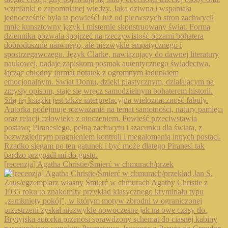
[recenzja] Agatha Christie/Śmierć w chmurach/przek