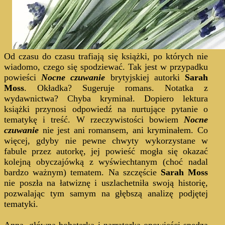
Od czasu do czasu trafiają się książki, po których nie
wiadomo, czego się spodziewać. Tak jest w przypadku
powieści
Nocne czuwanie
brytyjskiej autorki
Sarah
Moss
. Okładka? Sugeruje romans. Notatka z
wydawnictwa? Chyba kryminał. Dopiero lektura
książki przynosi odpowiedź na nurtujące pytanie o
tematykę i treść. W rzeczywistości bowiem
Nocne
czuwanie
nie jest ani romansem, ani kryminałem. Co
więcej, gdyby nie pewne chwyty wykorzystane w
fabule przez autorkę, jej powieść mogła się okazać
kolejną obyczajówką z wyświechtanym (choć nadal
bardzo ważnym) tematem. Na szczęście
Sarah Moss
nie poszła na łatwiznę i uszlachetniła swoją historię,
pozwalając tym samym na głębszą analizę podjętej
tematyki.
Anna, główna bohaterka i narratorka opowieści spędza