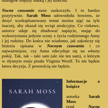
dialogów między matką i jej dziećmi.
Nocne czuwanie
mnie zaskoczyło. I to bardzo
pozytywnie.
Sarah Moss
udowodniła bowiem, że
dosyć wyeksploatowany temat można ująć na tyle
inaczej, aby okazał się wciąż atrakcyjny. Co ciekawe,
autorce udaje się zbudować napięcie, mając do
wykorzystania jedynie sceny z życia codziennego Anny
i jej rodziny. Do końca nie wiadomo, jak zakończy się
historia opisana w
Nocnym czuwaniu
i co
najważniejsze, czy Anna zdecyduje się na
własny
pokój
. Tak, tak – taki sam (ale nie ten sam), o którym
w słynnym eseju pisała Virginia Woolf. To nie będzie
łatwa decyzja. Z pewnością nie będzie.
Informacje o
książce
autorka
Sarah
Moss
tytuł
Nocne