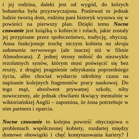
i jej rodzina, daleki jest od wygód, do których
bohaterka była przyzwyczajona. Ponieważ to jednak
ludzie tworzą dom, rodzina pani historyk wysuwa się w
powieści na pierwszy plan. Dzięki temu
Nocne
czuwanie
jest książką o kobiecie i rolach, jakie zostały
jej przypisane przez społeczeństwo, tradycję, obyczaj.
Anna funkcjonuje trochę niczym kobieta
na skraju
załamania nerwowego
(ale inaczej niż w filmie
Almodovara). Z jednej strony miłość do niezwykle
rezolutnych synów, którym musi poświęcić się bez
reszty, z drugiej pragnienie odzyskania poprzedniego
życia, albo chociaż wydarcie odrobiny czasu na
napisanie kolejnych fragmentów pracy naukowej. Do
tego mąż, absolwent prywatnej szkoły, niby
nowoczesny, ale jednak chwilami tkwiący mentalnie w
wiktoriańskiej Anglii – zapomina, że żona potrzebuje w
nim partnera i oparcia.
Nocne czuwanie
to kolejna powieść obyczajowa o
problemach współczesnej kobiety, rozdartej między
domowe obowiązki i chęć kontynuowania kariery? I