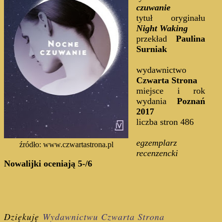
czuwanie
tytuł oryginału
Night Waking
przekład
Paulina
Surniak
wydawnictwo
Czwarta Strona
miejsce i rok
wydania
Poznań
2017
liczba stron 486
egzemplarz
źródło: www.czwartastrona.pl
recenzencki
Nowalijki oceniają 5-/6
Dziękuję
Wydawnictwu Czwarta Strona