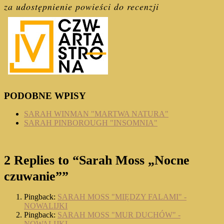
za udostępnienie powieści do recenzji
PODOBNE WPISY
SARAH WINMAN "MARTWA NATURA"
SARAH PINBOROUGH "INSOMNIA"
2 Replies to “Sarah Moss „Nocne
czuwanie””
Pingback:
SARAH MOSS "MIĘDZY FALAMI" -
NOWALIJKI
Pingback:
SARAH MOSS "MUR DUCHÓW" -
NOWALIJKI