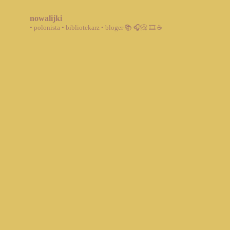
nowalijki
• polonista • bibliotekarz • bloger
📚 🎧📀 🎞️ ☕️