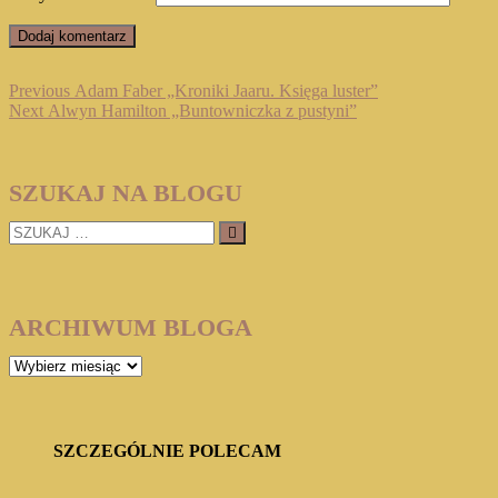
Nawigacja
Previous
Previous
Adam Faber „Kroniki Jaaru. Księga luster”
Next
post:
Next
Alwyn Hamilton „Buntowniczka z pustyni”
wpisu
post:
SZUKAJ NA BLOGU
SZUKAJ
…
ARCHIWUM BLOGA
ARCHIWUM
BLOGA
SZCZEGÓLNIE POLECAM