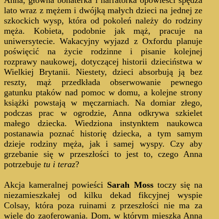
lato wraz z mężem i dwójką małych dzieci na jednej ze
szkockich wysp, która od pokoleń należy do rodziny
męża. Kobieta, podobnie jak mąż, pracuje na
uniwersytecie. Wakacyjny wyjazd z Oxfordu planuje
poświęcić na życie rodzinne i pisanie kolejnej
rozprawy naukowej, dotyczącej historii dzieciństwa w
Wielkiej Brytanii. Niestety, dzieci absorbują ją bez
reszty, mąż przedkłada obserwowanie pewnego
gatunku ptaków nad pomoc w domu, a kolejne strony
książki powstają w męczarniach. Na domiar złego,
podczas prac w ogrodzie, Anna odkrywa szkielet
małego dziecka. Wiedziona instynktem naukowca
postanawia poznać historię dziecka, a tym samym
dzieje rodziny męża, jak i samej wyspy. Czy aby
grzebanie się w przeszłości to jest to, czego Anna
potrzebuje
tu i teraz
?
Akcja kameralnej powieści
Sarah Moss
toczy się na
niezamieszkałej od kilku dekad fikcyjnej wyspie
Colsay, która poza ruinami z przeszłości nie ma za
wiele do zaoferowania. Dom, w którym mieszka Anna