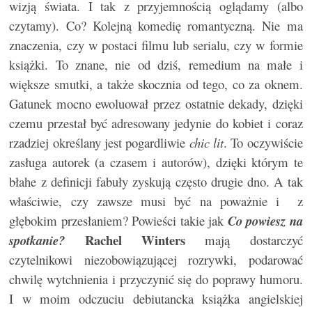
wizją świata. I tak z przyjemnością oglądamy (albo
czytamy). Co? Kolejną komedię romantyczną. Nie ma
znaczenia, czy w postaci filmu lub serialu, czy w formie
książki. To znane, nie od dziś, remedium na małe i
większe smutki, a także skocznia od tego, co za oknem.
Gatunek mocno ewoluował przez ostatnie dekady, dzięki
czemu przestał być adresowany jedynie do kobiet i coraz
rzadziej określany jest pogardliwie
chic lit
. To oczywiście
zasługa autorek (a czasem i autorów), dzięki którym te
błahe z definicji fabuły zyskują często drugie dno. A tak
właściwie, czy zawsze musi być na poważnie i z
głębokim przesłaniem? Powieści takie jak
Co powiesz na
Rachel Winters
spotkanie?
mają dostarczyć
czytelnikowi niezobowiązującej rozrywki, podarować
chwilę wytchnienia i przyczynić się do poprawy humoru.
I w moim odczuciu debiutancka książka angielskiej