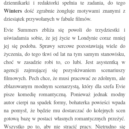
dziennikarki i redaktorki spełnia te zadania, do tego
Winters
dość zgrabnie żongluje motywami znanymi z
dziesiątek przywołanych w fabule filmów.
Evie Summers zbliża się powoli do trzydziestki i
uświadamia sobie, że jej życie w Londynie coraz mniej
jej się podoba. Sprawy sercowe pozostawiają wiele do
życzenia, do tego tkwi od lat na tym samym stanowisku,
choć w zasadzie robi to, co lubi. Jest asystentką w
agencji zajmującej się pozyskiwaniem scenariuszy
filmowych. Pech chce, że musi pracować ze zdolnym, ale
zblazowanym modnym scenarzystą, który dla szefa Evie
pisze komedię romantyczną. Ponieważ jednak modny
autor cierpi na spadek formy, bohaterka powieści wpada
na pomysł, że będzie mu dostarczać do kolejnych scen
gotową bazę w postaci własnych romantycznych przeżyć.
Wszystko po to, aby nie stracić pracy. Nietrudno się