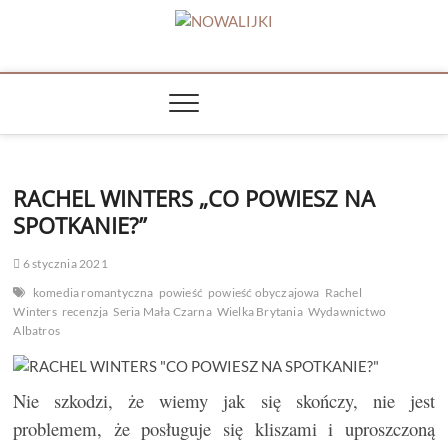
Skip
to
NOWALIJKI
content
TOMASZ RADOCHOŃSKI PISZE O KSIĄŻKACH
RACHEL WINTERS „CO POWIESZ NA
SPOTKANIE?”
6 stycznia 2021
komedia romantyczna
powieść
powieść obyczajowa
Rachel
Winters
recenzja
Seria Mała Czarna
Wielka Brytania
Wydawnictwo
Albatros
Nie szkodzi, że wiemy jak się skończy, nie jest
problemem, że posługuje się kliszami i uproszczoną