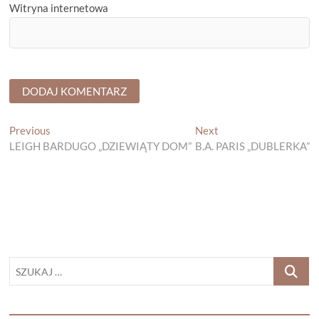
Witryna internetowa
Nawigacja
Previous
Next
Previous
Next
post:
post:
LEIGH BARDUGO „DZIEWIĄTY DOM”
B.A. PARIS „DUBLERKA”
wpisu
SZUKAJ
…