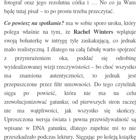
fotograf oraz jego rezolutna córka i … No co ja Wam
będę tutaj pisał – to po prostu trzeba przeczytać.
Co powiesz na spotkanie?
ma w sobie sporo uroku, który
Rachel Winters
polega właśnie na tym, że
wplątuje
swoją bohaterkę w intrygę tyle zaskakującą, co jednak
mało realistyczną. I dlatego na całą fabułę warto spojrzeć
z przymrużeniem oka, poddać się odrobinę
wyidealizowanej wizji rzeczywistości – bo choć wszystko
ma znamiona autentyczności, to jednak jest
przepuszczone przez filtr umowności. Do tego czytelnik
sięga po powieść, która nie ma na celu
zrewolucjonizować gatunku; od pierwszych stron raczej
nie ma wątpliwości, jak wszystko się skończy.
Uproszczona wersja świata i pewna przewidywalność są
wpisane w DNA gatunku, dlatego zupełnie mi to nie
przeszkadzało podczas lektury. Sięgając po koleją książkę