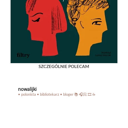
SZCZEGÓLNIE POLECAM
nowalijki
• polonista • bibliotekarz • bloger
📚 🎧📀 🎞️ ☕️