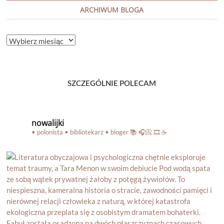
ARCHIWUM BLOGA
ARCHIWUM
BLOGA
SZCZEGÓLNIE POLECAM
nowalijki
• polonista • bibliotekarz • bloger
📚 🎧📀 🎞️ ☕️