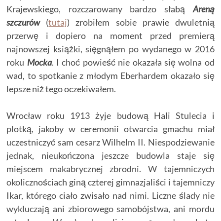
Krajewskiego, rozczarowany bardzo słabą
Areną
szczurów
(
tutaj
) zrobiłem sobie prawie dwuletnią
przerwę i dopiero na moment przed premierą
najnowszej książki, sięgnąłem po wydanego w 2016
roku
Mocka
. I choć powieść nie okazała się wolna od
wad, to spotkanie z młodym Eberhardem okazało się
lepsze niż tego oczekiwałem.
Wrocław roku 1913 żyje budową Hali Stulecia i
plotką, jakoby w ceremonii otwarcia gmachu miał
uczestniczyć sam cesarz Wilhelm II. Niespodziewanie
jednak, nieukończona jeszcze budowla staje się
miejscem makabrycznej zbrodni. W tajemniczych
okolicznościach giną czterej gimnazjaliści i tajemniczy
Ikar, którego ciało zwisało nad nimi. Liczne ślady nie
wykluczają ani zbiorowego samobójstwa, ani mordu