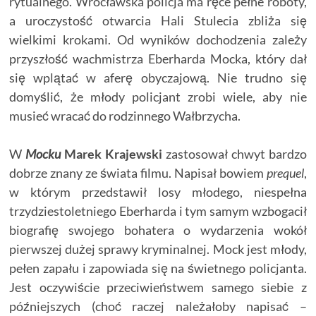
rytualnego. Wrocławska policja ma ręce pełne roboty,
a uroczystość otwarcia Hali Stulecia zbliża się
wielkimi krokami. Od wyników dochodzenia zależy
przyszłość wachmistrza Eberharda Mocka, który dał
się wplątać w aferę obyczajową. Nie trudno się
domyślić, że młody policjant zrobi wiele, aby nie
musieć wracać do rodzinnego Wałbrzycha.
W
Mocku
Marek Krajewski
zastosował chwyt bardzo
dobrze znany ze świata filmu. Napisał bowiem
prequel
,
w którym przedstawił losy młodego, niespełna
trzydziestoletniego Eberharda i tym samym wzbogacił
biografię swojego bohatera o wydarzenia wokół
pierwszej dużej sprawy kryminalnej. Mock jest młody,
pełen zapału i zapowiada się na świetnego policjanta.
Jest oczywiście przeciwieństwem samego siebie z
późniejszych (choć raczej należałoby napisać –