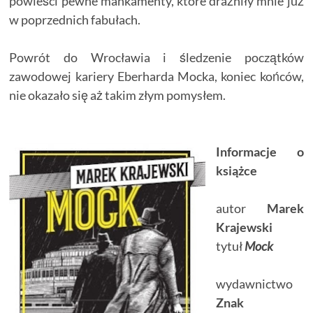
powieści pewne mankamenty, które drażniły mnie już
w poprzednich fabułach.
Powrót do Wrocławia i śledzenie początków
zawodowej kariery Eberharda Mocka, koniec końców,
nie okazało się aż takim złym pomysłem.
Informacje o
książce
autor
Marek
Krajewski
tytuł
Mock
wydawnictwo
Znak