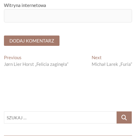
Witryna internetowa
Nawigacja
Previous
Next
Previous
Next
post:
post:
Jørn Lier Horst „Felicia zaginęła”
Michał Larek „Furia”
wpisu
SZUKAJ
…