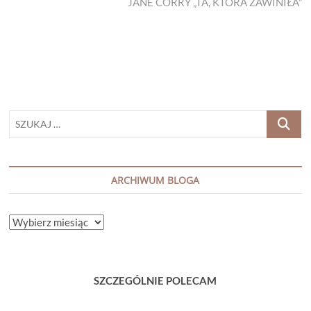
post:
JANE CORRY „TA, KTÓRA ZAWINIŁA”
SZUKAJ
…
ARCHIWUM BLOGA
ARCHIWUM
BLOGA
SZCZEGÓLNIE POLECAM