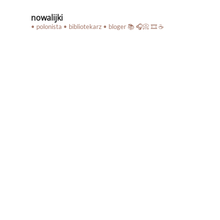
nowalijki
• polonista • bibliotekarz • bloger
📚 🎧📀 🎞️ ☕️