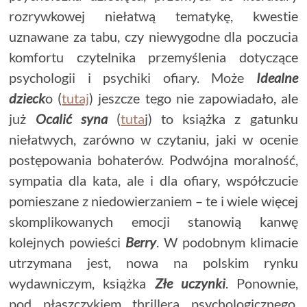
rozrywkowej niełatwą tematykę, kwestie
uznawane za tabu, czy niewygodne dla poczucia
komfortu czytelnika przemyślenia dotyczące
psychologii i psychiki ofiary. Może
Idealne
dzieck
o (
tutaj
) jeszcze tego nie zapowiadało, ale
już
Ocalić syna
(
tuta
j) to książka z gatunku
niełatwych, zarówno w czytaniu, jaki w ocenie
postępowania bohaterów. Podwójna moralność,
sympatia dla kata, ale i dla ofiary, współczucie
pomieszane z niedowierzaniem – te i wiele więcej
skomplikowanych emocji stanowią kanwę
kolejnych powieści
Berry
. W podobnym klimacie
utrzymana jest, nowa na polskim rynku
wydawniczym, książka
Złe uczynki
. Ponownie,
pod płaszczykiem thrillera psychologicznego,