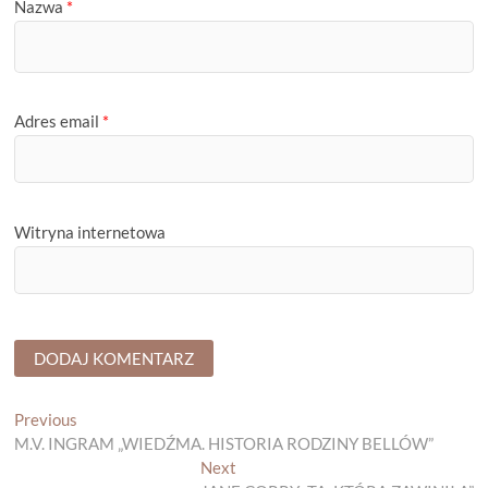
Nazwa
*
Adres email
*
Witryna internetowa
Nawigacja
Previous
Previous
post:
M.V. INGRAM „WIEDŹMA. HISTORIA RODZINY BELLÓW”
wpisu
Next
Next