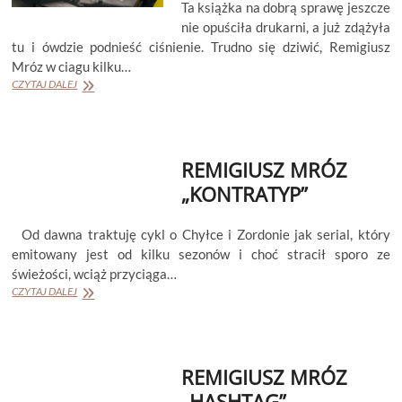
Ta książka na dobrą sprawę jeszcze
nie opuściła drukarni, a już zdążyła
tu i ówdzie podnieść ciśnienie. Trudno się dziwić, Remigiusz
Mróz w ciagu kilku…
REMIGIUSZ
CZYTAJ DALEJ
MRÓZ
”
O
PISANIU.
REMIGIUSZ MRÓZ
NA
CHŁODNO”
„KONTRATYP”
Od dawna traktuję cykl o Chyłce i Zordonie jak serial, który
emitowany jest od kilku sezonów i choć stracił sporo ze
świeżości, wciąż przyciąga…
REMIGIUSZ
CZYTAJ DALEJ
MRÓZ
„KONTRATYP”
REMIGIUSZ MRÓZ
„HASHTAG”