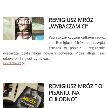
MRÓZ
„PROJEKT
RIESE”
REMIGIUSZ MRÓZ
„WYBACZAM CI”
Wprawdzie czytam całkiem sporo,
ale Remigiusz Mróz nie zasypia
gruszek w popiele i regularnie
dostarcza czytelnikom nowych powieści. Przez długi czas
udawało mi się dotrzymywać…
REMIGIUSZ
CZYTAJ DALEJ
MRÓZ
„WYBACZAM
CI”
REMIGIUSZ MRÓZ ” O
PISANIU. NA
CHŁODNO”