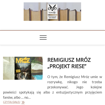
Skip
to
content
NOWALIJKI
TOMASZ RADOCHOŃSKI PISZE O KSIĄŻKACH
REMIGIUSZ MRÓZ
„PROJEKT RIESE”
O tym, że Remigiusz Mróz umie w
rozrywkę, nikogo nie trzeba
przekonywać. Jego kolejne
powieści spotykają się albo z entuzjastycznym przyjęciem
fanów, albo … no…
REMIGIUSZ
CZYTAJ DALEJ