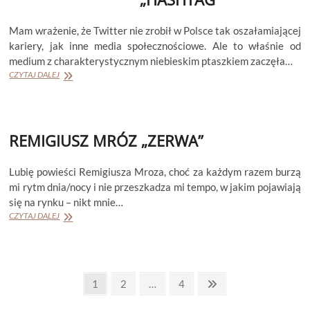
Mam wrażenie, że Twitter nie zrobił w Polsce tak oszałamiającej
kariery, jak inne media społecznościowe. Ale to właśnie od
medium z charakterystycznym niebieskim ptaszkiem zaczęła…
REMIGIUSZ
CZYTAJ DALEJ
MRÓZ
„HASHTAG”
REMIGIUSZ MRÓZ „ZERWA”
Lubię powieści Remigiusza Mroza, choć za każdym razem burzą
mi rytm dnia/nocy i nie przeszkadza mi tempo, w jakim pojawiają
się na rynku – nikt mnie…
REMIGIUSZ
CZYTAJ DALEJ
MRÓZ
„ZERWA”
Stronicowanie
Page
Page
Page
Next
1
2
…
4
page
wpisów