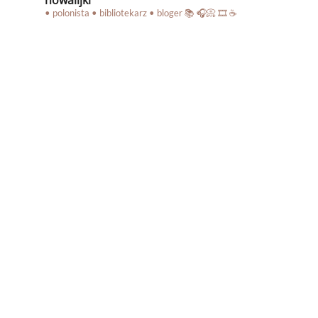
• polonista • bibliotekarz • bloger
📚 🎧📀 🎞️ ☕️