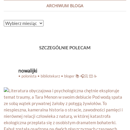
ARCHIWUM BLOGA
ARCHIWUM
BLOGA
SZCZEGÓLNIE POLECAM
nowalijki
• polonista • bibliotekarz • bloger
📚 🎧📀 🎞️ ☕️