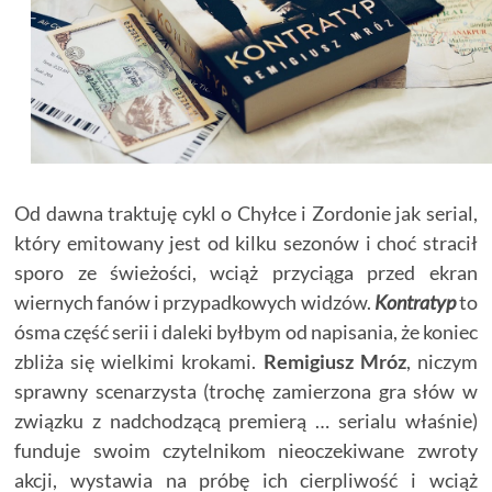
Od dawna traktuję cykl o Chyłce i Zordonie jak serial,
który emitowany jest od kilku sezonów i choć stracił
sporo ze świeżości, wciąż przyciąga przed ekran
wiernych fanów i przypadkowych widzów.
Kontratyp
to
ósma część serii i daleki byłbym od napisania, że koniec
zbliża się wielkimi krokami.
Remigiusz Mróz
, niczym
sprawny scenarzysta (trochę zamierzona gra słów w
związku z nadchodzącą premierą … serialu właśnie)
funduje swoim czytelnikom nieoczekiwane zwroty
akcji, wystawia na próbę ich cierpliwość i wciąż