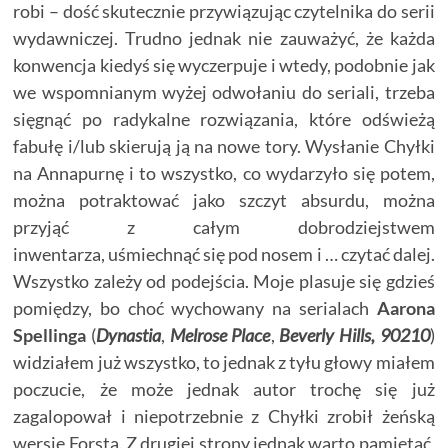
robi – dość skutecznie przywiązując czytelnika do serii
wydawniczej. Trudno jednak nie zauważyć, że każda
konwencja kiedyś się wyczerpuje i wtedy, podobnie jak
we wspomnianym wyżej odwołaniu do seriali, trzeba
sięgnąć po radykalne rozwiązania, które odświeżą
fabułę i/lub skierują ją na nowe tory. Wysłanie Chyłki
na Annapurnę i to wszystko, co wydarzyło się potem,
można potraktować jako szczyt absurdu, można
przyjąć z całym dobrodziejstwem
inwentarza, uśmiechnąć się pod nosem i … czytać dalej.
Wszystko zależy od podejścia. Moje plasuje się gdzieś
pomiędzy, bo choć wychowany na serialach
Aarona
Spellinga
(
Dynastia
,
Melrose Place
,
Beverly Hills, 90210
)
widziałem już wszystko, to jednak z tyłu głowy miałem
poczucie, że może jednak autor trochę się już
zagalopował i niepotrzebnie z Chyłki zrobił żeńską
wersję Forsta. Z drugiej strony jednak warto pamiętać,