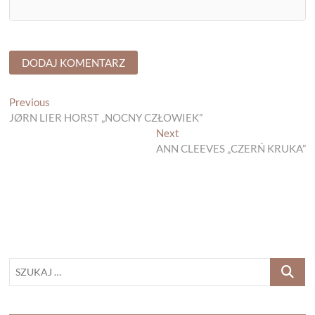
Nawigacja
Previous
Previous
post:
JØRN LIER HORST „NOCNY CZŁOWIEK”
wpisu
Next
Next
post:
ANN CLEEVES „CZERŃ KRUKA”
SZUKAJ
…