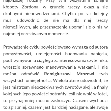
najbliższej rodziny. Przy tym wszystkim kolejne
kłopoty Zordona, w gruncie rzeczy, okazują się
drobnymi niepowodzeniami. Chyłka po raz kolejny
musi udowodnić, że nie ma dla niej rzeczy
niemożliwych, ale przeznaczenie upomni się o nią w
najmniej oczekiwanym momencie.
Prowadzenie cyklu powieściowego wymaga od autora
pomysłowości, umiejętności budowania napięcia,
podtrzymywania ciągłego zainteresowania czytelnika,
wreszcie sprawnego manewrowania wątkami. I nie
można odmówić
Remigiuszowi Mrozowi
tych
wszystkich umiejętności. Wielokrotnie udowodnił, że
jest mistrzem nieoczekiwanych zwrotów akcji, a finały
kolejnych jego powieści potrafiły jeśli nie wbić w fotel,
to przynajmniej mocno zaskoczyć. Czasem wychodzi
to zgrabniej, czasem jest bardziej naciągane, ale swoje