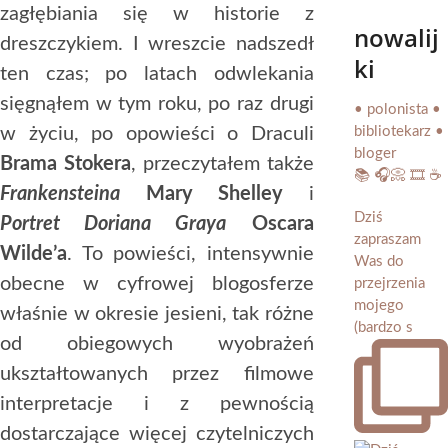
zagłębiania się w historie z
nowalij
dreszczykiem. I wreszcie nadszedł
ki
ten czas; po latach odwlekania
sięgnąłem w tym roku, po raz drugi
• polonista •
bibliotekarz •
w życiu, po opowieści o Draculi
bloger
Brama Stokera
, przeczytałem także
📚 🎧📀 🎞️ ☕️
Frankensteina
Mary Shelley
i
Dziś
Portret Doriana Graya
Oscara
zapraszam
Wilde’a
. To powieści, intensywnie
Was do
obecne w cyfrowej blogosferze
przejrzenia
mojego
właśnie w okresie jesieni, tak różne
(bardzo s
od obiegowych wyobrażeń
ukształtowanych przez filmowe
interpretacje i z pewnością
dostarczające więcej czytelniczych