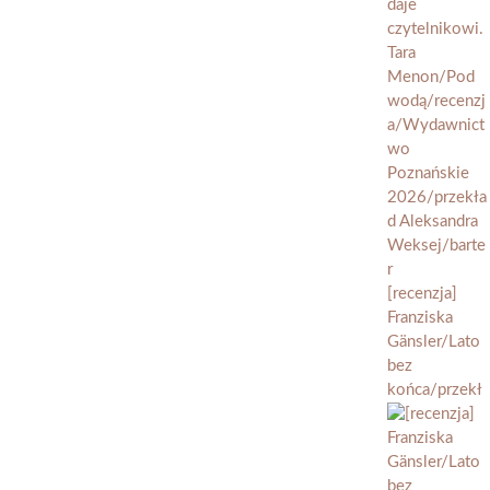
[recenzja]
Franziska
Gänsler/Lato
bez
końca/przekł