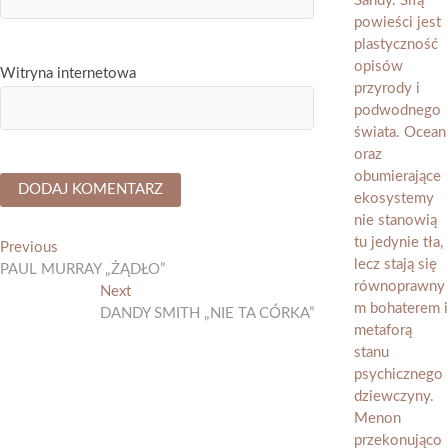
Witryna internetowa
Nawigacja
Previous
Previous
post:
PAUL MURRAY „ŻĄDŁO”
wpisu
Next
Next
post:
DANDY SMITH „NIE TA CÓRKA”