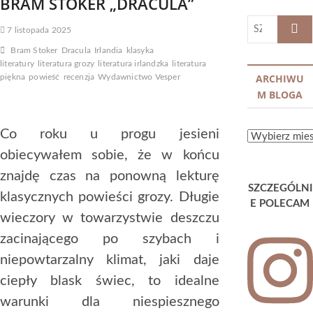
BRAM STOKER „DRACULA”
SZUKA
7 listopada 2025
…
Bram Stoker
Dracula
Irlandia
klasyka
literatury
literatura grozy
literatura irlandzka
literatura
ARCHIWU
piękna
powieść
recenzja
Wydawnictwo Vesper
M BLOGA
Co roku u progu jesieni
ARCHIWUM
BLOGA
obiecywałem sobie, że w końcu
znajdę czas na ponowną lekturę
SZCZEGÓLNI
klasycznych powieści grozy. Długie
E POLECAM
wieczory w towarzystwie deszczu
zacinającego po szybach i
niepowtarzalny klimat, jaki daje
ciepły blask świec, to idealne
warunki dla niespiesznego