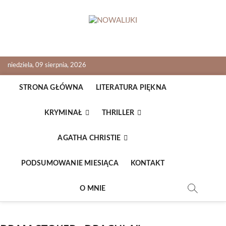
Skip
to
content
NOWALIJKI
TOMASZ RADOCHOŃSKI PISZE O KSIĄŻKACH
niedziela, 09 sierpnia, 2026
STRONA GŁÓWNA
LITERATURA PIĘKNA
KRYMINAŁ
THRILLER
AGATHA CHRISTIE
PODSUMOWANIE MIESIĄCA
KONTAKT
O MNIE