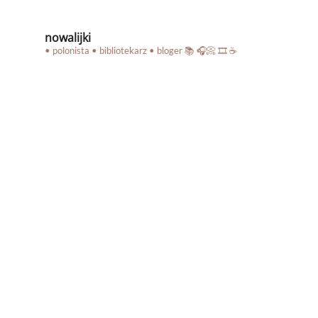
nowalijki
• polonista • bibliotekarz • bloger
📚 🎧📀 🎞️ ☕️