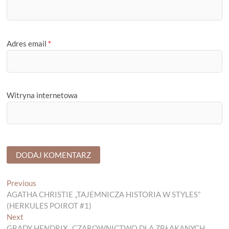
Adres email
*
Witryna internetowa
Nawigacja
Previous
Previous
post:
AGATHA CHRISTIE „TAJEMNICZA HISTORIA W STYLES”
wpisu
(HERKULES POIROT #1)
Next
Next
post:
GRADY HENDRIX „CZAROWNICTWO DLA ZBŁĄKANYCH