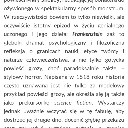
ożywionego w spektakularny sposób monstrum.
W rzeczywistości bowiem to tylko niewielki, ale
oczywiście istotny epizod w życiu genialnego
uczonego i jego dzieła;
Frankenstein
zaś to
głęboki dramat psychologiczny i filozoficzna
refleksja o granicach nauki, etyce twórcy i
naturze człowieczeństwa, a nie tylko gotycka
powieść grozy, choć paradoksalnie także –
stylowy horror. Napisana w 1818 roku historia
często uznawana jest nie tylko za modelowy
przykład powieści grozy, ale określa się ją także
jako prekursorkę
science fiction
. Wystarczy
jednak uważnie wczytać się w tę fabułę, aby
dostrzec jej drugie dno, docenić głębię przekazu
oraz zauważyć nurtujące pytania o granice