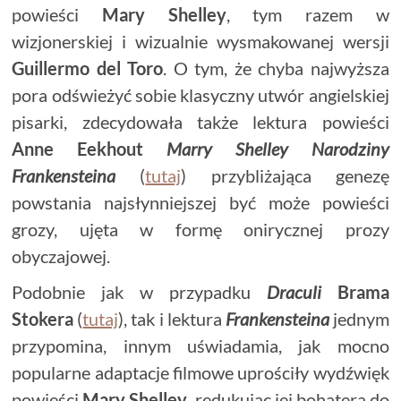
powieści
Mary Shelley
, tym razem w
wizjonerskiej i wizualnie wysmakowanej wersji
Guillermo del Toro
. O tym, że chyba najwyższa
pora odświeżyć sobie klasyczny utwór angielskiej
pisarki, zdecydowała także lektura powieści
Anne Eekhout
Marry Shelley Narodziny
Frankensteina
(
tutaj
) przybliżająca genezę
powstania najsłynniejszej być może powieści
grozy, ujęta w formę onirycznej prozy
obyczajowej.
Podobnie jak w przypadku
Draculi
Brama
Stokera
(
tutaj
), tak i lektura
Frankensteina
jednym
przypomina, innym uświadamia, jak mocno
popularne adaptacje filmowe uprościły wydźwięk
powieści
Mary Shelley
, redukując jej bohatera do