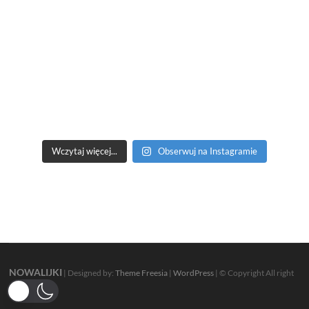
Wczytaj więcej...
Obserwuj na Instagramie
NOWALIJKI
| Designed by:
Theme Freesia
|
WordPress
| © Copyright All right
reserved