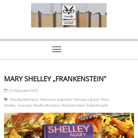
Skip
to
content
NOWALIJKI
TOMASZ RADOCHOŃSKI PISZE O KSIĄŻKACH
MARY SHELLEY „FRANKENSTEIN”
17 listopada 2025
klasyka literatury
literatura angielska
literatura grozy
Mary
Shelley
recenzja
Wielka Brytania
Wydawnictwo Świat Książki