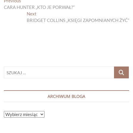
Nawigacja
Previous
Previous
post:
CARA HUNTER „KTO JE PORWAŁ?”
wpisu
Next
Next
post:
BRIDGET COLLINS „KSIĘGI ZAPOMNIANYCH ŻYĆ”
SZUKAJ
…
ARCHIWUM BLOGA
ARCHIWUM
BLOGA