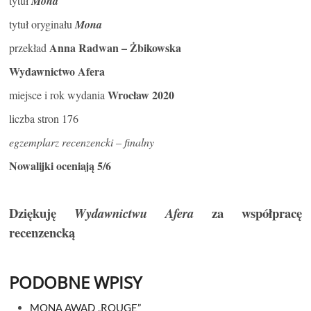
tytuł
Mona
tytuł oryginału
Mona
Anna Radwan – Żbikowska
przekład
Wydawnictwo Afera
Wrocław 2020
miejsce i rok wydania
liczba stron 176
egzemplarz recenzencki – finalny
Nowalijki oceniają 5/6
Dziękuję
za współpracę
Wydawnictwu Afera
recenzencką
PODOBNE WPISY
MONA AWAD „ROUGE”