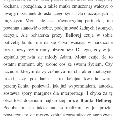
kochana i pożądana, a także matki zmuszonej walczyć o
uwagę i szacunek dorastającego syna. Dla otaczających ją
mężczyzn Mona nie jest równorzędną partnerką, nie
powinna stanowić o sobie, podejmować żadnych istotnych
Bellovej
decyzji. Ale bohaterka prozy
czuje w sobie
potrzebę buntu, nie da się łatwo wcisnąć w narzucone
przez nowy reżim ramy obyczajowe. Dlatego, gdy w jej
szpitalu pojawia się młody Adam, Mona czuje, że to
ostatni moment, aby zrobić coś ze swoim życiem. Czy
uczucie, którym darzy żołnierza ma charakter matczynej
troski, czy pożądania – to kolejna kwestia warta
przemyślenia, ponieważ, jak już wspomniałem, autorka
zostawia spory margines dla interpretacji. I chyba za tę
Bianki Bellovej
otwartość doceniam najbardziej prozę
.
Podoba mi się także nuta surrealizmu w jej prozie;
powtarzający się motyw szpitala zarastającego agresywną