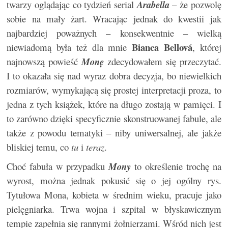
twarzy oglądając co tydzień serial
Arabella
– że pozwolę
sobie na mały żart. Wracając jednak do kwestii jak
najbardziej poważnych – konsekwentnie – wielką
Bianca Bellová
niewiadomą była też dla mnie
, której
najnowszą powieść
Monę
zdecydowałem się przeczytać.
I to okazała się nad wyraz dobra decyzja, bo niewielkich
rozmiarów, wymykającą się prostej interpretacji proza, to
jedna z tych książek, które na długo zostają w pamięci. I
to zarówno dzięki specyficznie skonstruowanej fabule, ale
także z powodu tematyki – niby uniwersalnej, ale jakże
bliskiej temu, co
tu
i
teraz
.
Choć fabuła w przypadku
Mony
to określenie trochę na
wyrost, można jednak pokusić się o jej ogólny rys.
Tytułowa Mona, kobieta w średnim wieku, pracuje jako
pielęgniarka. Trwa wojna i szpital w błyskawicznym
tempie zapełnia się rannymi żołnierzami. Wśród nich jest