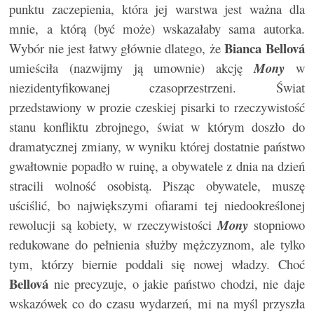
punktu zaczepienia, która jej warstwa jest ważna dla
mnie, a którą (być może) wskazałaby sama autorka.
Bianca Bellová
Wybór nie jest łatwy głównie dlatego, że
umieściła (nazwijmy ją umownie) akcję
Mony
w
niezidentyfikowanej czasoprzestrzeni. Świat
przedstawiony w prozie czeskiej pisarki to rzeczywistość
stanu konfliktu zbrojnego, świat w którym doszło do
dramatycznej zmiany, w wyniku której dostatnie państwo
gwałtownie popadło w ruinę, a obywatele z dnia na dzień
stracili wolność osobistą. Pisząc obywatele, muszę
uściślić, bo największymi ofiarami tej niedookreślonej
rewolucji są kobiety, w rzeczywistości
Mony
stopniowo
redukowane do pełnienia służby mężczyznom, ale tylko
tym, którzy biernie poddali się nowej władzy. Choć
Bellová
nie precyzuje, o jakie państwo chodzi, nie daje
wskazówek co do czasu wydarzeń, mi na myśl przyszła