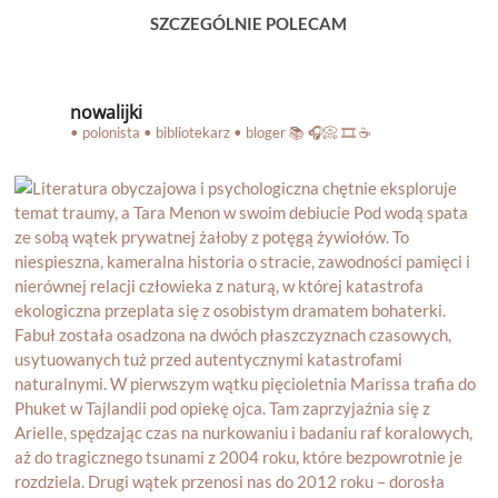
SZCZEGÓLNIE POLECAM
nowalijki
• polonista • bibliotekarz • bloger
📚 🎧📀 🎞️ ☕️