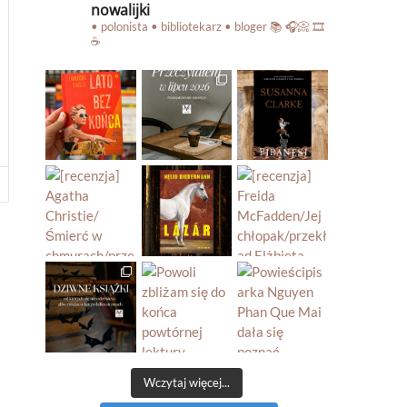
nowalijki
• polonista • bibliotekarz • bloger
📚 🎧📀 🎞️
☕️
Wczytaj więcej...