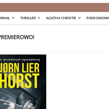
MINAŁ
THRILLER
AGATHA CHRISTIE
PODSUMOWAN
EDPREMIEROWO!