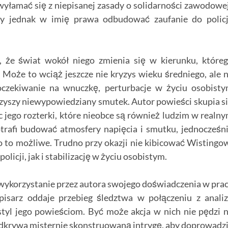
wyłamać się z niepisanej zasady o solidarności zawodowe
zy jednak w imię prawa odbudować zaufanie do policj
 że świat wokół niego zmienia się w kierunku, które
Może to wciąż jeszcze nie kryzys wieku średniego, ale 
czekiwanie na wnuczkę, perturbacje w życiu osobist
zyszy niewypowiedziany smutek. Autor powieści skupia s
c jego rozterki, które nieobce są również ludzim w realn
otrafi budować atmosfery napięcia i smutku, jednocześn
ko to możliwe. Trudno przy okazji nie kibicować Wistingo
licji, jak i stabilizację w życiu osobistym.
 wykorzystanie przez autora swojego doświadczenia w pra
 pisarz oddaje przebieg śledztwa w połączeniu z anali
styl jego powieściom. Być może akcja w nich nie pędzi 
, odkrywa misternie skonstruowaną intrygę, aby doprowadz