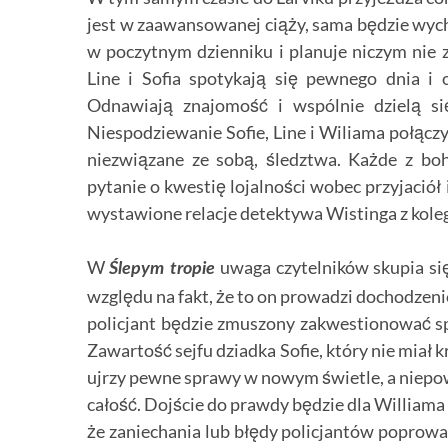
jest w zaawansowanej ciąży, sama będzie wyc
w poczytnym dzienniku i planuje niczym nie z
Line i Sofia spotykają się pewnego dnia i
Odnawiają znajomość i wspólnie dzielą się
Niespodziewanie Sofie, Line i Wiliama połącz
niezwiązane ze sobą, śledztwa. Każde z bo
pytanie o kwestię lojalności wobec przyjació
wystawione relacje detektywa Wistinga z kolega
W
uwaga czytelników skupia się
Ślepym tropie
względu na fakt, że to on prowadzi dochodzeni
policjant będzie zmuszony zakwestionować sp
Zawartość sejfu dziadka Sofie, który nie miał 
ujrzy pewne sprawy w nowym świetle, a niepow
całość. Dojście do prawdy będzie dla William
że zaniechania lub błędy policjantów poprow