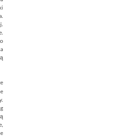
ki
a.
j.
e.
ko
na
ną
ze
że
y.
ng
ną
e,
ie