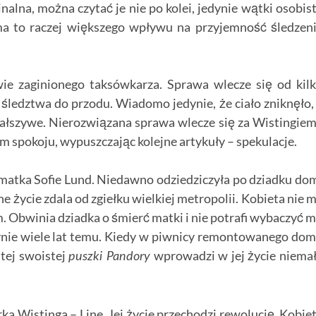
nalna, można czytać je nie po kolei, jedynie wątki osobis
a to raczej większego wpływu na przyjemność śledzen
ie zaginionego taksówkarza. Sprawa wlecze się od kil
ledztwa do przodu. Wiadomo jedynie, że ciało zniknęło,
ałszywe. Nierozwiązana sprawa wlecze się za Wistingiem
 im spokoju, wypuszczając kolejne artykuły – spekulacje.
matka Sofie Lund. Niedawno odziedziczyła po dziadku do
e życie zdala od zgiełku wielkiej metropolii. Kobieta nie 
Obwinia dziadka o śmierć matki i nie potrafi wybaczyć 
ynie wiele lat temu. Kiedy w piwnicy remontowanego do
 tej swoistej
wprowadzi w jej życie niema
puszki Pandory
a Wistinga – Line. Jej życie przechodzi rewolucję. Kobie