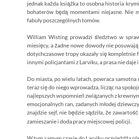
jednak każda książka to osobna historia krymi
bohaterów będą momentami niejasne. Nie m
fabuły poszczególnych tomów.
William Wisting prowadzi śledztwo w spraw
miesięcy, a żadne nowe dowody nie posuwają ś
dotychczasowe tropy okazały się kompletnie f
innymi policjantami z Larviku, a prasa nie daje
Do miasta, po wielu latach, powraca samotna 
teraz się do niego wprowadza, licząc na spokojn
najlepszych wspomnień związanych z krewnym. 
emocjonalnych ran, zadanych młodej dziewcz
znajdzie sejf, nie będzie sądziła, że zawartość
zamieszanie i doda pracy miejscowej policji.
W tym samym czasie do Larviku przyjeżdża córk