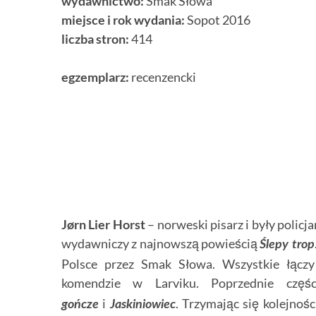
wydawnictwo:
Smak Słowa
miejsce i rok wydania:
Sopot 2016
liczba stron:
414
egzemplarz:
recenzencki
Jørn Lier Horst
– norweski pisarz i były policj
wydawniczy z najnowszą powieścią
Ślepy trop
Polsce przez Smak Słowa. Wszystkie łączy
komendzie w Larviku. Poprzednie czę
i
. Trzymając się kolejnoś
gończe
Jaskiniowiec