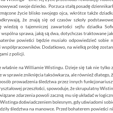
howywać swoje dziecko. Porzuca stałą posadę dziennikar
mącone życie blisko swojego ojca, wkrótce także dziadk
 odkrywają, że znają się od czasów szkoły podstawowe
 wiedzą o tajemniczej zawartości sejfu dziadka Sofi
y wspólna sprawa, jaką są dwa, dotychczas traktowane ja
haterów powieści będzie musiało odpowiedzieć sobie 
ł i współpracowników. Dodatkowo, na wielką próbę zosta
mi z policji.
 właśnie na Williamie Wistingu. Dzieje się tak nie tylko 
e w sprawie zniknięcia taksówkarza, ale również dlatego, 
osób prowadzenia śledztwa przez innych funkcjonariusz
kryształowej przeszłości, spowoduje, że skrupulatny Wisti
iązane zdarzenia powoli zaczną mu się układać w logicz
a Wistinga doświadczeniem bolesnym, gdy uświadomi sobi
adziły śledztwa na manowce. Przed bohaterem powieści n