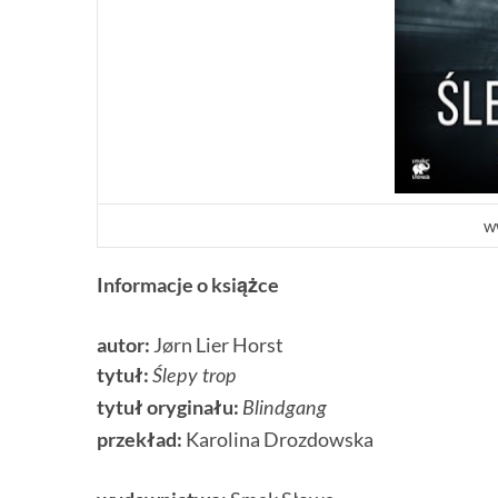
w
Informacje o książce
autor:
Jø
rn
Lier Horst
tytuł:
Ślepy trop
tytuł oryginału:
Blindgang
przekład:
Karolina Drozdowska