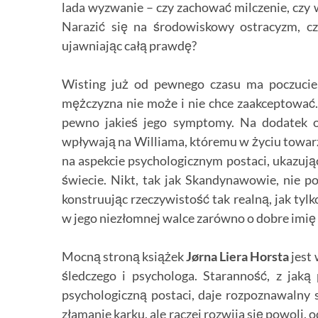
lada wyzwanie – czy zachować milczenie, czy 
Narazić się na środowiskowy ostracyzm, c
ujawniając całą prawdę?
Wisting już od pewnego czasu ma poczucie,
mężczyzna nie może i nie chce zaakceptować. 
pewno jakieś jego symptomy. Na dodatek o
wpływają na Williama, któremu w życiu towar
na aspekcie psychologicznym postaci, ukazują
świecie. Nikt, tak jak Skandynawowie, nie p
konstruując rzeczywistość tak realną, jak tyl
w jego niezłomnej walce zarówno o dobre imię po
Mocną stroną książek
Jørna Liera Horsta
jest
śledczego i psychologa. Staranność, z jaką
psychologiczną postaci, daje rozpoznawalny 
złamanie karku, ale raczej rozwija się powoli