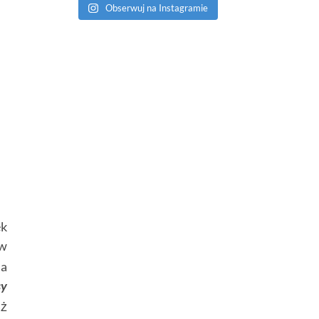
Obserwuj na Instagramie
ek
 w
na
sy
aż