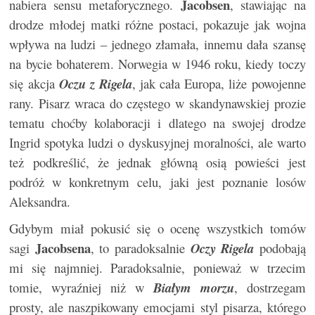
Jacobsen
nabiera sensu metaforycznego.
, stawiając na
drodze młodej matki różne postaci, pokazuje jak wojna
wpływa na ludzi – jednego złamała, innemu dała szansę
na bycie bohaterem. Norwegia w 1946 roku, kiedy toczy
się akcja
Oczu z Rigela
, jak cała Europa, liże powojenne
rany. Pisarz wraca do częstego w skandynawskiej prozie
tematu choćby kolaboracji i dlatego na swojej drodze
Ingrid spotyka ludzi o dyskusyjnej moralności, ale warto
też podkreślić, że jednak główną osią powieści jest
podróż w konkretnym celu, jaki jest poznanie losów
Aleksandra.
Gdybym miał pokusić się o ocenę wszystkich tomów
Jacobsena
sagi
, to paradoksalnie
Oczy Rigela
podobają
mi się najmniej. Paradoksalnie, ponieważ w trzecim
tomie, wyraźniej niż w
Białym morzu
, dostrzegam
prosty, ale naszpikowany emocjami styl pisarza, którego