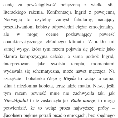
cenię za powściągliwość połączoną z wielką siłą
literackiego rażenia. Konfrontacja Ingrid z powojenną
Norwegią to czytelny zamysł fabularny, nadający
poszukiwaniom kobiety odpowiedni ciężar emocjonalny,
ale w mojej ocenie pozbawiający powieść
charakterystycznego chłodnego klimatu. Zabrakło mi
samej wyspy, która tym razem pojawia się głównie jako
klamra kompozycyjna całości, a sama podróż Ingrid,
interpretowana jako swoista terapia, momentami
wydawała się schematyczna, może nawet męcząca. Na
szczęście bohaterka
Oczu z Rigela
to wciąż ta sama,
silna i niezłomna kobieta, teraz także matka. Nawet jeśli
tym razem powieść mnie nie zachwyciła tak, jak
Niewidzialni
i nie zaskoczyła jak
Białe morze
, to mogę
potwierdzić, że to wciąż proza najwyższej próby –
Jacobsen
pięknie potrafi pisać o emocjach, bez zbędnego