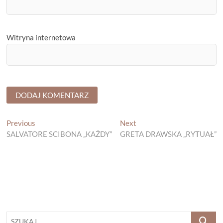
Witryna internetowa
Nawigacja
Previous
Next
Previous
Next
post:
post:
SALVATORE SCIBONA „KAŻDY”
GRETA DRAWSKA „RYTUAŁ”
wpisu
SZUKAJ