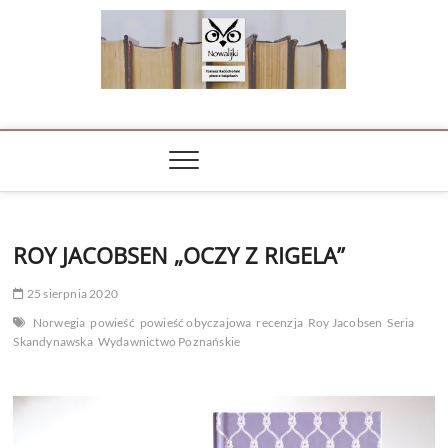
Skip
to
content
NOWALIJKI
TOMASZ RADOCHOŃSKI PISZE O KSIĄŻKACH
ROY JACOBSEN „OCZY Z RIGELA”
25 sierpnia 2020
Norwegia
powieść
powieść obyczajowa
recenzja
Roy Jacobsen
Seria
Skandynawska
Wydawnictwo Poznańskie