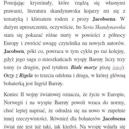
Pomijając kryminały, które rządzą się własnymi
prawami, literatura skandynawska kojarzy mi się z
Jacobsena
tematyką i klimatem rodem z prozy
. W
dużym uproszczeniu, oczywiście, bo
Seria Skandynawska
stara się pokazać różne nurty w powieści z północy
Europy i zwrócić uwagę czytelnika na nowych autorów.
Jacobsen
, póki co, powraca w tym cyklu po raz kolejny,
gdyż jego saga o mieszkańcach wyspy Barrøy liczy trzy
tomy (o drugim, pod tytułem
Białe morze
piszę
tutaj
).
Oczy z Rigela
to trzecia odsłona i druga, w której główną
bohaterką jest Ingrid Barrøy.
Koniec II wojny światowej oznacza, że życie w Europie,
Norwegii i na wyspie Barrøy powoli wraca do normy,
choć lepiej napisać, że odradza się na nowo w zupełnie
Jacobsena
innej rzeczywistości. Również dla bohaterów
świat nie jest już taki, jak kiedyś. Na wyspę wdarła się