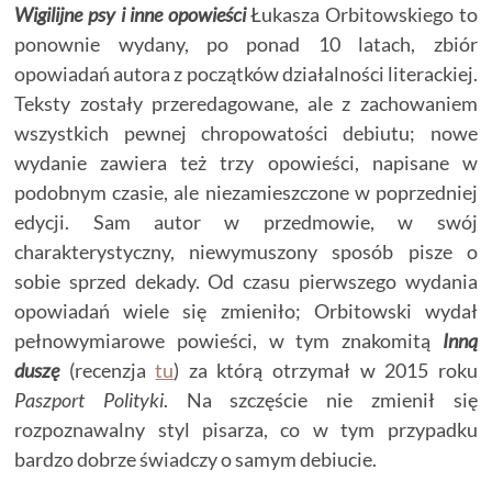
Wigilijne psy i inne opowieści
Łukasza Orbitowskiego to
ponownie wydany, po ponad 10 latach, zbiór
opowiadań autora z początków działalności literackiej.
Teksty zostały przeredagowane, ale z zachowaniem
wszystkich pewnej chropowatości debiutu; nowe
wydanie zawiera też trzy opowieści, napisane w
podobnym czasie, ale niezamieszczone w poprzedniej
edycji. Sam autor w przedmowie, w swój
charakterystyczny, niewymuszony sposób pisze o
sobie sprzed dekady. Od czasu pierwszego wydania
opowiadań wiele się zmieniło; Orbitowski wydał
pełnowymiarowe powieści, w tym znakomitą
Inną
duszę
(recenzja
tu
) za którą otrzymał w 2015 roku
Paszport Polityki
. Na szczęście nie zmienił się
rozpoznawalny styl pisarza, co w tym przypadku
bardzo dobrze świadczy o samym debiucie.