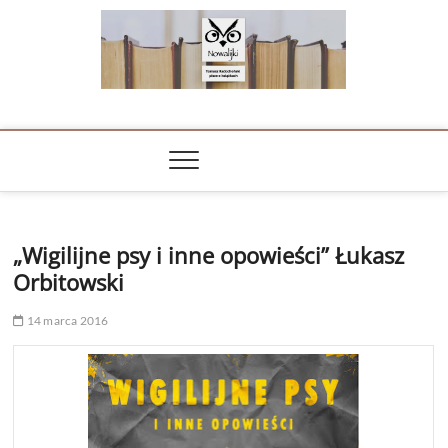
Skip
to
content
NOWALIJKI
TOMASZ RADOCHOŃSKI PISZE O KSIĄŻKACH
„Wigilijne psy i inne opowieści” Łukasz
Orbitowski
14 marca 2016