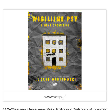
www.wsqn.pl
Wigilijne psy i inne opowieści
Łukasza Orbitowskiego to