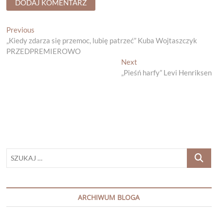
Nawigacja
Previous
Previous
post:
„Kiedy zdarza się przemoc, lubię patrzeć” Kuba Wojtaszczyk
wpisu
PRZEDPREMIEROWO
Next
Next
post:
„Pieśń harfy” Levi Henriksen
SZUKAJ
…
ARCHIWUM BLOGA