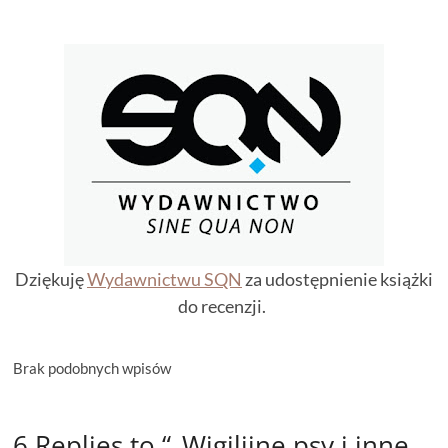
Dziękuję
Wydawnictwu SQN
za udostępnienie książki
do recenzji.
Brak podobnych wpisów
6 Replies to “„Wigilijne psy i inne