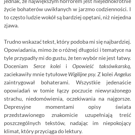
jednak, że największym horrorem jest niejednokrotnie
życie bohaterów uwikłanych w jarzmo codzienności. I
to często ludzie wokół są bardziej opętani, niż niejedna
zjawa.
Trudno wskazać tekst, który podoba mi się najbardziej.
Opowiadania, mimo że o różnej długości i tematyce na
tyle przypadły mi do gustu, że ten wybór nie jest łatwy.
Doceniam
Serce kolei
i
Opowieść taksówkarską
,
zaciekawiły mnie tytułowe
Wigilijne psy.
Z kolei
Angelus
zaintrygował bohaterami. Wszystkie jedenaście
opowiadań w tomie łączy poczucie niewyrażonego
strachu, niedomówienia, oczekiwania na najgorsze.
Depresyjne momentami opisy świata
przedstawionego znakomicie uzupełniają treść
poszczególnych tekstów, nadając im niepokojący
klimat, który przyciąga do lektury.