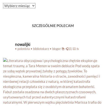
ARCHIWUM
BLOGA
SZCZEGÓLNIE POLECAM
nowalijki
• polonista • bibliotekarz • bloger
📚 🎧📀 🎞️ ☕️