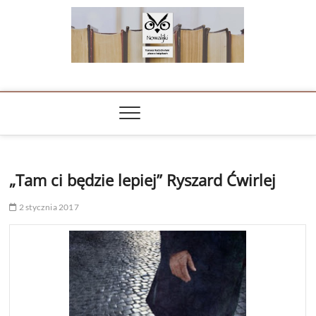
Skip
to
content
NOWALIJKI
TOMASZ RADOCHOŃSKI PISZE O KSIĄŻKACH
„Tam ci będzie lepiej” Ryszard Ćwirlej
2 stycznia 2017