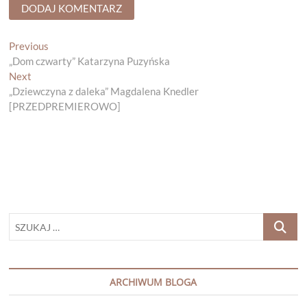
Nawigacja
Previous
Previous
post:
„Dom czwarty” Katarzyna Puzyńska
wpisu
Next
Next
post:
„Dziewczyna z daleka” Magdalena Knedler
[PRZEDPREMIEROWO]
SZUKAJ
…
ARCHIWUM BLOGA