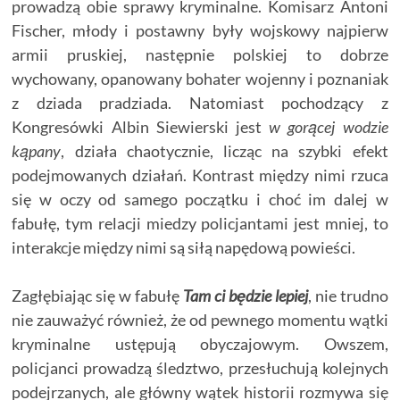
prowadzą obie sprawy kryminalne. Komisarz Antoni
Fischer, młody i postawny były wojskowy najpierw
armii pruskiej, następnie polskiej to dobrze
wychowany, opanowany bohater wojenny i poznaniak
z dziada pradziada. Natomiast pochodzący z
Kongresówki Albin Siewierski jest
w gorącej wodzie
kąpany
, działa chaotycznie, licząc na szybki efekt
podejmowanych działań. Kontrast między nimi rzuca
się w oczy od samego początku i choć im dalej w
fabułę, tym relacji miedzy policjantami jest mniej, to
interakcje między nimi są siłą napędową powieści.
Zagłębiając się w fabułę
Tam ci będzie lepiej
, nie trudno
nie zauważyć również, że od pewnego momentu wątki
kryminalne ustępują obyczajowym. Owszem,
policjanci prowadzą śledztwo, przesłuchują kolejnych
podejrzanych, ale główny wątek historii rozmywa się