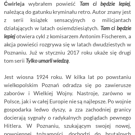
Ćwirleja
wybrałem powieść
Tam ci będzie lepiej
,
należącą do gatunku kryminału retro. Autor znany jest
z serii książek sensacyjnych o milicjantach
działających w latach osiemdziesiątych.
Tam ci będzie
lepiej
otwiera cykl z komisarzem Antonim Fischerem, a
akcja powieści rozgrywa się w latach dwudziestych w
Poznaniu. Już w styczniu 2017 roku ukaże się drugi
tom serii
Tylko umarli wiedzą
.
Jest wiosna 1924 roku. W kilka lat po powstaniu
wielkopolskim Poznań odradza się po zawierusze
zaborów i Wielkiej Wojny. Nastroje, zarówno w
Polsce, jak i w całej Europie nie są najlepsze. Po wojnie
gospodarka ledwo dyszy, a zza zachodniej granicy
docierają sygnały o radykalnych poglądach pewnego
Hitlera. W Poznaniu, szukającym swojej nowej,
powojennej tożsamości, dochodzi do brutalnych