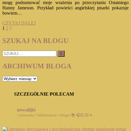
mogę podsumować moje wrażenia po przeczytaniu Ostatniego
Hanny Jameson. Przykład powieści angielskiej pisarki pokazuje
bowiem…
HANNA
CZYTAJ DALEJ
Stronicowanie
Page
Page
Next
JAMESON
1
2
page
„OSTATNI”
wpisów
SZUKAJ NA BLOGU
SZUKAJ
…
ARCHIWUM BLOGA
ARCHIWUM
BLOGA
SZCZEGÓLNIE POLECAM
nowalijki
• polonista • bibliotekarz • bloger
📚 🎧📀 🎞️ ☕️