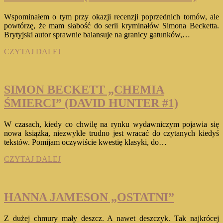
Wspominałem o tym przy okazji recenzji poprzednich tomów, ale
powtórzę, że mam słabość do serii kryminałów Simona Becketta.
Brytyjski autor sprawnie balansuje na granicy gatunków,…
SIMON
CZYTAJ DALEJ
BECKETT
„SZEPTY
ZMARŁYCH”
(DAVID
SIMON BECKETT „CHEMIA
HUNTER
ŚMIERCI” (DAVID HUNTER #1)
#3)
W czasach, kiedy co chwilę na rynku wydawniczym pojawia się
nowa książka, niezwykle trudno jest wracać do czytanych kiedyś
tekstów. Pomijam oczywiście kwestię klasyki, do…
SIMON
CZYTAJ DALEJ
BECKETT
„CHEMIA
ŚMIERCI”
(DAVID
HANNA JAMESON „OSTATNI”
HUNTER
#1)
Z dużej chmury mały deszcz. A nawet deszczyk. Tak najkrócej