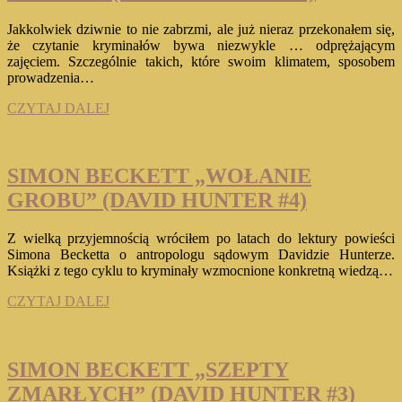
Jakkolwiek dziwnie to nie zabrzmi, ale już nieraz przekonałem się,
że czytanie kryminałów bywa niezwykle … odprężającym
zajęciem. Szczególnie takich, które swoim klimatem, sposobem
prowadzenia…
SIMON
CZYTAJ DALEJ
BECKETT
„NIESPOKOJNI
ZMARLI”
(DAVID
SIMON BECKETT „WOŁANIE
HUNTER
GROBU” (DAVID HUNTER #4)
#5)
Z wielką przyjemnością wróciłem po latach do lektury powieści
Simona Becketta o antropologu sądowym Davidzie Hunterze.
Książki z tego cyklu to kryminały wzmocnione konkretną wiedzą…
SIMON
CZYTAJ DALEJ
BECKETT
„WOŁANIE
GROBU”
(DAVID
SIMON BECKETT „SZEPTY
HUNTER
ZMARŁYCH” (DAVID HUNTER #3)
#4)