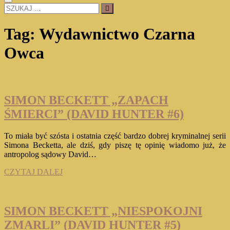
SZUKAJ
…
Tag:
Wydawnictwo Czarna
Owca
SIMON BECKETT „ZAPACH
ŚMIERCI” (DAVID HUNTER #6)
To miała być szósta i ostatnia część bardzo dobrej kryminalnej serii
Simona Becketta, ale dziś, gdy piszę tę opinię wiadomo już, że
antropolog sądowy David…
SIMON
CZYTAJ DALEJ
BECKETT
„ZAPACH
ŚMIERCI”
(DAVID
SIMON BECKETT „NIESPOKOJNI
HUNTER
ZMARLI” (DAVID HUNTER #5)
#6)