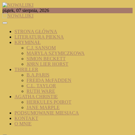
Skip
to
TOMASZ RADOCHOŃSKI PISZE O KSIĄŻKACH
piątek, 07 sierpnia, 2026
content
NOWALIJKI
STRONA GŁÓWNA
LITERATURA PIĘKNA
KRYMINAŁ
C.J. SANSOM
MARYLA SZYMICZKOWA
SIMON BECKETT
JØRN LIER HORST
THRILLER
B.A.PARIS
FREIDA McFADDEN
C.L. TAYLOR
RUTH WARE
AGATHA CHRISTIE
HERKULES POIROT
JANE MARPLE
PODSUMOWANIE MIESIĄCA
KONTAKT
O MNIE