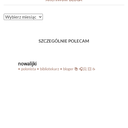
ARCHIWUM
BLOGA
SZCZEGÓLNIE POLECAM
nowalijki
• polonista • bibliotekarz • bloger
📚 🎧📀 🎞️ ☕️