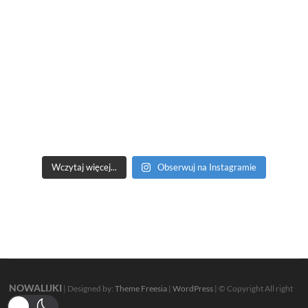
Wczytaj więcej...
Obserwuj na Instagramie
NOWALIJKI
| Designed by:
Theme Freesia
|
WordPress
| © Copyright All right
reserved