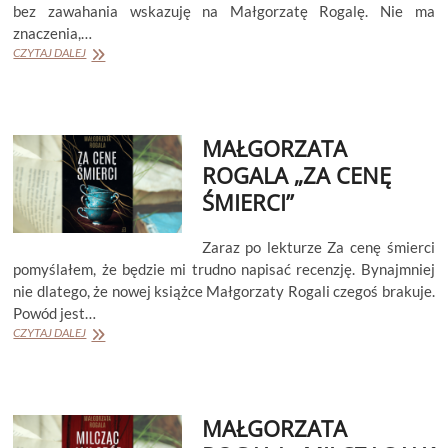
bez zawahania wskazuję na Małgorzatę Rogalę. Nie ma
znaczenia,…
MAŁGORZATA
CZYTAJ DALEJ
ROGALA
„NA
WIECZNE
POTĘPIENIE”
MAŁGORZATA
ROGALA „ZA CENĘ
ŚMIERCI”
Zaraz po lekturze Za cenę śmierci
pomyślałem, że będzie mi trudno napisać recenzję. Bynajmniej
nie dlatego, że nowej książce Małgorzaty Rogali czegoś brakuje.
Powód jest…
MAŁGORZATA
CZYTAJ DALEJ
ROGALA
„ZA
CENĘ
ŚMIERCI”
MAŁGORZATA