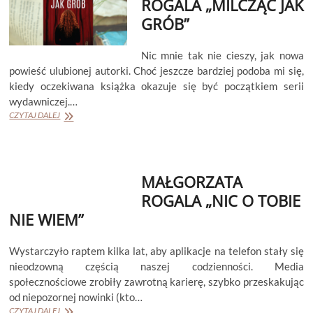
ROGALA „MILCZĄC JAK
GRÓB”
Nic mnie tak nie cieszy, jak nowa
powieść ulubionej autorki. Choć jeszcze bardziej podoba mi się,
kiedy oczekiwana książka okazuje się być początkiem serii
wydawniczej.…
MAŁGORZATA
CZYTAJ DALEJ
ROGALA
„MILCZĄC
JAK
GRÓB”
MAŁGORZATA
ROGALA „NIC O TOBIE
NIE WIEM”
Wystarczyło raptem kilka lat, aby aplikacje na telefon stały się
nieodzowną częścią naszej codzienności. Media
społecznościowe zrobiły zawrotną karierę, szybko przeskakując
od niepozornej nowinki (kto…
MAŁGORZATA
CZYTAJ DALEJ