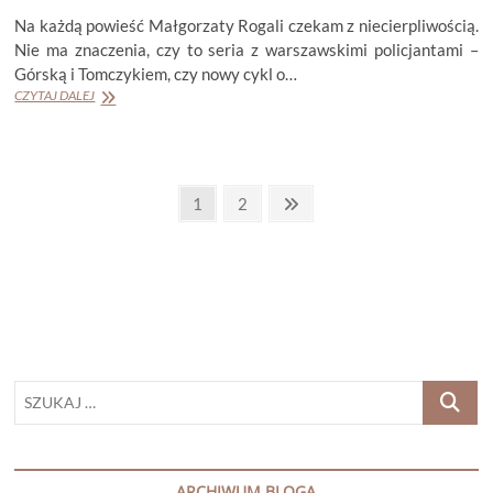
Na każdą powieść Małgorzaty Rogali czekam z niecierpliwością.
Nie ma znaczenia, czy to seria z warszawskimi policjantami –
Górską i Tomczykiem, czy nowy cykl o…
MAŁGORZATA
CZYTAJ DALEJ
ROGALA
„NIEZBITY
DOWÓD”
Stronicowanie
Page
Page
Next
1
2
page
wpisów
SZUKAJ
…
ARCHIWUM BLOGA