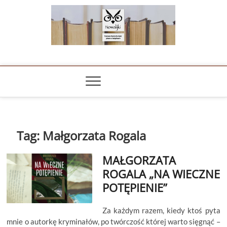
Skip
to
content
NOWALIJKI
TOMASZ RADOCHOŃSKI PISZE O KSIĄŻKACH
Tag:
Małgorzata Rogala
MAŁGORZATA
ROGALA „NA WIECZNE
POTĘPIENIE”
Za każdym razem, kiedy ktoś pyta
mnie o autorkę kryminałów, po twórczość której warto sięgnąć –