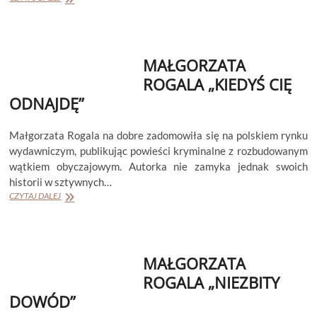
ROGALA
„NIC
O
TOBIE
MAŁGORZATA
NIE
WIEM”
ROGALA „KIEDYŚ CIĘ
ODNAJDĘ”
Małgorzata Rogala na dobre zadomowiła się na polskiem rynku
wydawniczym, publikując powieści kryminalne z rozbudowanym
wątkiem obyczajowym. Autorka nie zamyka jednak swoich
historii w sztywnych…
MAŁGORZATA
CZYTAJ DALEJ
ROGALA
„KIEDYŚ
CIĘ
ODNAJDĘ”
MAŁGORZATA
ROGALA „NIEZBITY
DOWÓD”