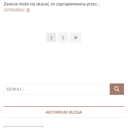
Zawsze może się okazać, że zaproponowana przez…
JESSICA
CZYTAJ DALEJ
BARRY
„BEZWŁAD”
Stronicowanie
Page
Page
Next
1
2
page
wpisów
SZUKAJ
…
ARCHIWUM BLOGA