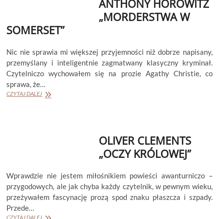
ANTHONY HOROWITZ
„MORDERSTWA W
SOMERSET”
Nic nie sprawia mi większej przyjemności niż dobrze napisany,
przemyślany i inteligentnie zagmatwany klasyczny kryminał.
Czytelniczo wychowałem się na prozie Agathy Christie, co
sprawa, że…
ANTHONY
CZYTAJ DALEJ
HOROWITZ
„MORDERSTWA
W
SOMERSET”
OLIVER CLEMENTS
„OCZY KRÓLOWEJ”
Wprawdzie nie jestem miłośnikiem powieści awanturniczo –
przygodowych, ale jak chyba każdy czytelnik, w pewnym wieku,
przeżywałem fascynację prozą spod znaku płaszcza i szpady.
Przede…
OLIVER
CZYTAJ DALEJ