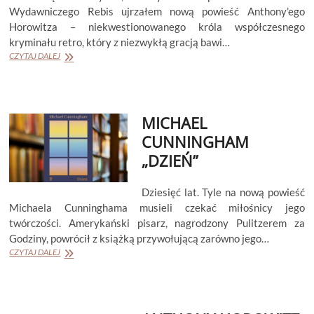
Wydawniczego Rebis ujrzałem nową powieść Anthony’ego
Horowitza – niekwestionowanego króla współczesnego
kryminału retro, który z niezwykłą gracją bawi…
ANTHONY
CZYTAJ DALEJ
HOROWITZ
„MORDERSTWA
W
MARBLE
MICHAEL
HALL”
(SUSAN
CUNNINGHAM
RYELAND
„DZIEŃ”
#3)
Dziesięć lat. Tyle na nową powieść
Michaela Cunninghama musieli czekać miłośnicy jego
twórczości. Amerykański pisarz, nagrodzony Pulitzerem za
Godziny, powrócił z książką przywołującą zarówno jego…
MICHAEL
CZYTAJ DALEJ
CUNNINGHAM
„DZIEŃ”