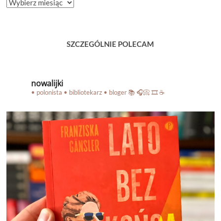
ARCHIWUM
BLOGA
SZCZEGÓLNIE POLECAM
nowalijki
• polonista • bibliotekarz • bloger
📚 🎧📀 🎞️ ☕️