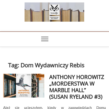
Skip
to
content
NOWALIJKI
TOMASZ RADOCHOŃSKI PISZE O KSIĄŻKACH
Tag:
Dom Wydawniczy Rebis
ANTHONY HOROWITZ
„MORDERSTWA W
MARBLE HALL”
(SUSAN RYELAND #3)
Ależ się ucieszyłem, kiedy w zapowiedziach Domu